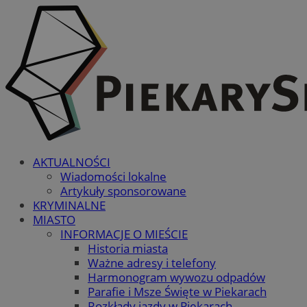
AKTUALNOŚCI
Wiadomości lokalne
Artykuły sponsorowane
KRYMINALNE
MIASTO
INFORMACJE O MIEŚCIE
Historia miasta
Ważne adresy i telefony
Harmonogram wywozu odpadów
Parafie i Msze Święte w Piekarach
Rozkłady jazdy w Piekarach