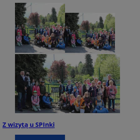
Z wizytą u SPInki