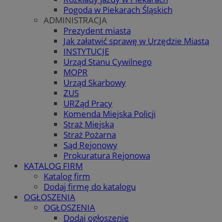
Pogoda w Piekarach Śląskich
ADMINISTRACJA
Prezydent miasta
Jak załatwić sprawę w Urzędzie Miasta
INSTYTUCJE
Urząd Stanu Cywilnego
MOPR
Urząd Skarbowy
ZUS
URZąd Pracy
Komenda Miejska Policji
Straż Miejska
Straż Pożarna
Sąd Rejonowy
Prokuratura Rejonowa
KATALOG FIRM
Katalog firm
Dodaj firmę do katalogu
OGŁOSZENIA
OGŁOSZENIA
Dodaj ogłoszenie