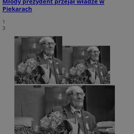
Młody prezydent przejął władze w
Piekarach
1
3