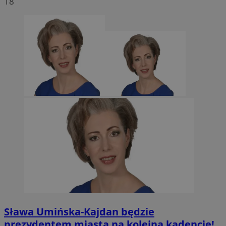
18
Sława Umińska-Kajdan będzie
prezydentem miasta na kolejną kadencję!