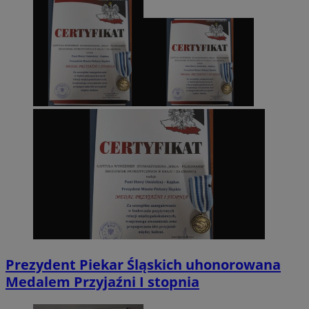
Prezydent Piekar Śląskich uhonorowana
Medalem Przyjaźni I stopnia