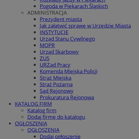
Pogoda w Piekarach Śląskich
ADMINISTRACJA
Prezydent miasta
Jak załatwić sprawę w Urzędzie Miasta
INSTYTUCJE
Urząd Stanu Cywilnego
MOPR
Urząd Skarbowy
ZUS
URZąd Pracy
Komenda Miejska Policji
Straż Miejska
Straż Pożarna
Sąd Rejonowy
Prokuratura Rejonowa
KATALOG FIRM
Katalog firm
Dodaj firmę do katalogu
OGŁOSZENIA
OGŁOSZENIA
Dodaj ogłoszenie