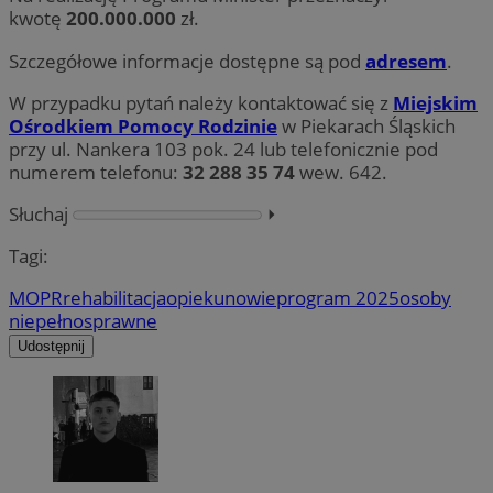
kwotę
200.000.000
zł.
Szczegółowe informacje dostępne są pod
adresem
.
W przypadku pytań należy kontaktować się z
Miejskim
Ośrodkiem Pomocy Rodzinie
w Piekarach Śląskich
przy ul. Nankera 103 pok. 24 lub telefonicznie pod
numerem telefonu:
32 288 35 74
wew. 642.
Słuchaj
⏵︎
Tagi:
MOPR
rehabilitacja
opiekunowie
program 2025
osoby
niepełnosprawne
Udostępnij