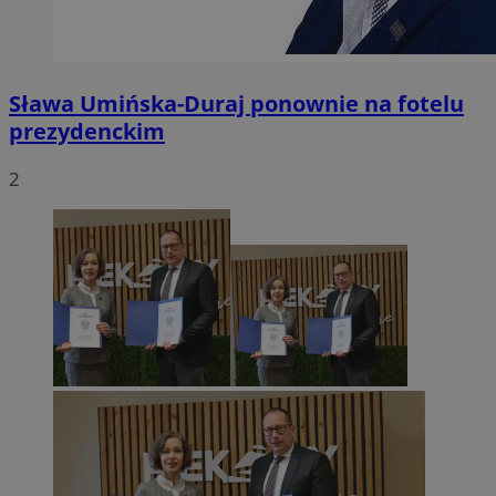
Sława Umińska-Duraj ponownie na fotelu
prezydenckim
2