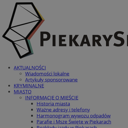
AKTUALNOŚCI
Wiadomości lokalne
Artykuły sponsorowane
KRYMINALNE
MIASTO
INFORMACJE O MIEŚCIE
Historia miasta
Ważne adresy i telefony
Harmonogram wywozu odpadów
Parafie i Msze Święte w Piekarach
Rozkłady jazdy w Piekarach