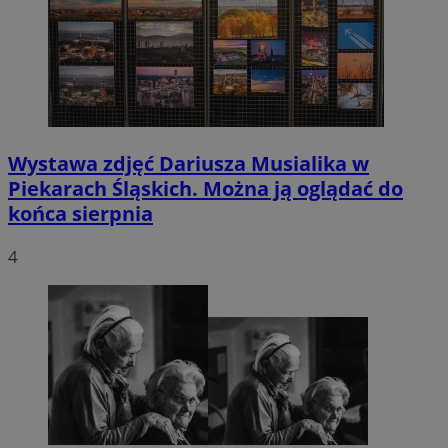
Wystawa zdjęć Dariusza Musialika w
Piekarach Śląskich. Można ją oglądać do
końca sierpnia
4