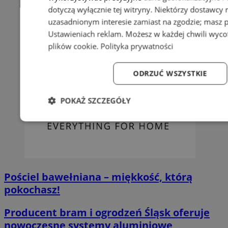
dotyczą wyłącznie tej witryny. Niektórzy dostawcy
uzasadnionym interesie zamiast na zgodzie; masz 
Ustawieniach reklam
. Możesz w każdej chwili wyc
plików cookie
.
Polityka prywatności
ODRZUĆ WSZYSTKIE
POKAŻ SZCZEGÓŁY
Niezbędne
Wydajność
Targetowanie
Fun
Pościel bawełniana – miękkość, którą
pokochasz!
Niezbędne
Wydajność
Targetowanie
Fun
Producent bram i ogrodzeń Śląsk oferuje
Niezbędne pliki cookie umożliwiają korzystanie z podstawowych fun
logowanie użytkownika i zarządzanie kontem. Bez niezbędnych p
nowoczesne systemy aluminiowe