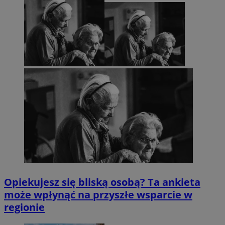
Opiekujesz się bliską osobą? Ta ankieta
może wpłynąć na przyszłe wsparcie w
regionie