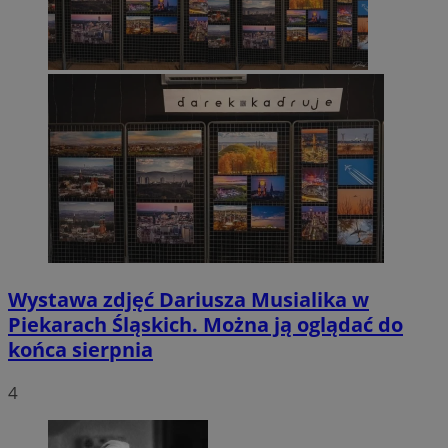
Wystawa zdjęć Dariusza Musialika w
Piekarach Śląskich. Można ją oglądać do
końca sierpnia
4