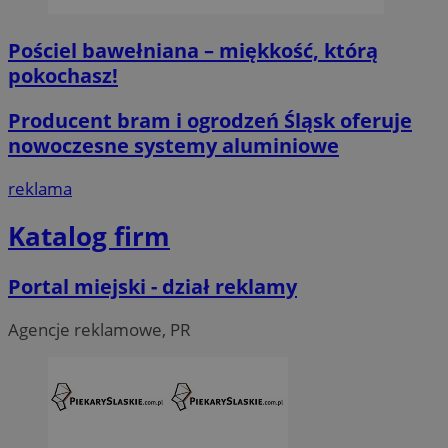
Niezbędne
Wydajność
Targetowanie
Fun
Pościel bawełniana – miękkość, którą
Niezbędne pliki cookie umożliwiają korzystanie z podstawowych fun
pokochasz!
logowanie użytkownika i zarządzanie kontem. Bez niezbędnych p
ze strony internetowej.
Producent bram i ogrodzeń Śląsk oferuje
O
Nazwa
Provider
/
Domena
przech
nowoczesne systemy aluminiowe
SessID
piekaryslaskie.com.pl
1
reklama
QeSessID
piekaryslaskie.com.pl
1
Katalog firm
MvSessID
piekaryslaskie.com.pl
1
Portal miejski - dział reklamy
VISITOR_PRIVACY_METADATA
5 mie
YouTube
tyg
.youtube.com
Agencje reklamowe, PR