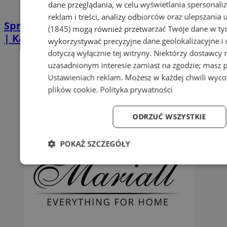
dane przeglądania, w celu wyświetlania spersonali
reklam i treści, analizy odbiorców oraz ulepszania 
Sprzątanie po zgonie w Piekarach Śląskich
(1845)
mogą również przetwarzać Twoje dane w tych
| Kastelnik
wykorzystywać precyzyjne dane geolokalizacyjne i
dotyczą wyłącznie tej witryny. Niektórzy dostawcy
uzasadnionym interesie zamiast na zgodzie; masz 
Ustawieniach reklam
. Możesz w każdej chwili wyc
plików cookie
.
Polityka prywatności
ODRZUĆ WSZYSTKIE
POKAŻ SZCZEGÓŁY
Niezbędne
Wydajność
Targetowanie
Fun