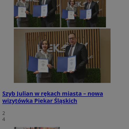
Szyb Julian w rękach miasta – nowa
wizytówka Piekar Śląskich
2
4