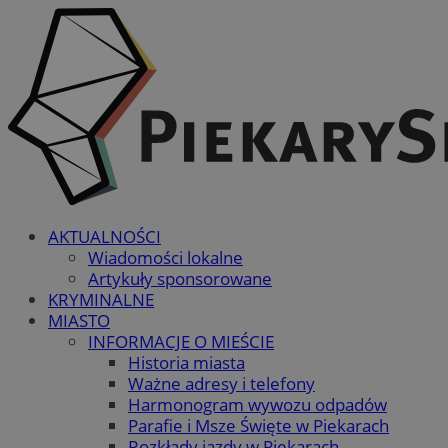
AKTUALNOŚCI
Wiadomości lokalne
Artykuły sponsorowane
KRYMINALNE
MIASTO
INFORMACJE O MIEŚCIE
Historia miasta
Ważne adresy i telefony
Harmonogram wywozu odpadów
Parafie i Msze Święte w Piekarach
Rozkłady jazdy w Piekarach