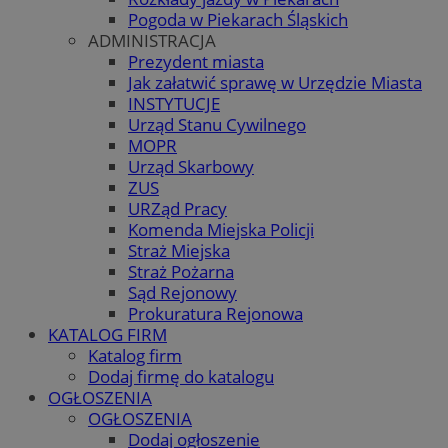
Pogoda w Piekarach Śląskich
ADMINISTRACJA
Prezydent miasta
Jak załatwić sprawę w Urzędzie Miasta
INSTYTUCJE
Urząd Stanu Cywilnego
MOPR
Urząd Skarbowy
ZUS
URZąd Pracy
Komenda Miejska Policji
Straż Miejska
Straż Pożarna
Sąd Rejonowy
Prokuratura Rejonowa
KATALOG FIRM
Katalog firm
Dodaj firmę do katalogu
OGŁOSZENIA
OGŁOSZENIA
Dodaj ogłoszenie