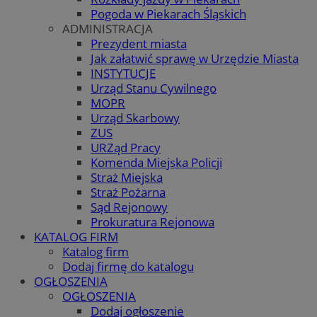
Pogoda w Piekarach Śląskich
ADMINISTRACJA
Prezydent miasta
Jak załatwić sprawę w Urzędzie Miasta
INSTYTUCJE
Urząd Stanu Cywilnego
MOPR
Urząd Skarbowy
ZUS
URZąd Pracy
Komenda Miejska Policji
Straż Miejska
Straż Pożarna
Sąd Rejonowy
Prokuratura Rejonowa
KATALOG FIRM
Katalog firm
Dodaj firmę do katalogu
OGŁOSZENIA
OGŁOSZENIA
Dodaj ogłoszenie