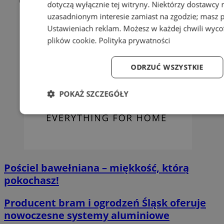
dotyczą wyłącznie tej witryny. Niektórzy dostawcy
uzasadnionym interesie zamiast na zgodzie; masz 
Ustawieniach reklam
. Możesz w każdej chwili wyc
plików cookie
.
Polityka prywatności
ODRZUĆ WSZYSTKIE
POKAŻ SZCZEGÓŁY
Niezbędne
Wydajność
Targetowanie
Fun
Pościel bawełniana – miękkość, którą
pokochasz!
Niezbędne
Wydajność
Targetowanie
Fun
Producent bram i ogrodzeń Śląsk oferuje
Niezbędne pliki cookie umożliwiają korzystanie z podstawowych fun
nowoczesne systemy aluminiowe
logowanie użytkownika i zarządzanie kontem. Bez niezbędnych p
ze strony internetowej.