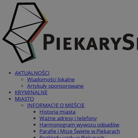
AKTUALNOŚCI
Wiadomości lokalne
Artykuły sponsorowane
KRYMINALNE
MIASTO
INFORMACJE O MIEŚCIE
Historia miasta
Ważne adresy i telefony
Harmonogram wywozu odpadów
Parafie i Msze Święte w Piekarach
Rozkłady jazdy w Piekarach