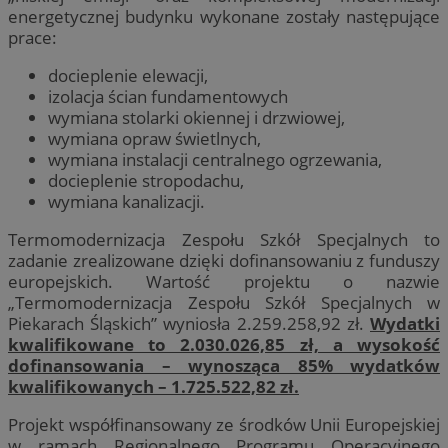
energetycznej budynku wykonane zostały następujące
prace:
docieplenie elewacji,
izolacja ścian fundamentowych
wymiana stolarki okiennej i drzwiowej,
wymiana opraw świetlnych,
wymiana instalacji centralnego ogrzewania,
docieplenie stropodachu,
wymiana kanalizacji.
Termomodernizacja Zespołu Szkół Specjalnych to
zadanie zrealizowane dzięki dofinansowaniu z funduszy
europejskich. Wartość projektu o nazwie
„Termomodernizacja Zespołu Szkół Specjalnych w
Piekarach Śląskich” wyniosła 2.259.258,92 zł.
Wydatki
kwalifikowane to 2.030.026,85 zł, a wysokość
dofinansowania – wynosząca 85% wydatków
kwalifikowanych – 1.725.522,82 zł.
Projekt współfinansowany ze środków Unii Europejskiej
w ramach Regionalnego Programu Operacyjnego