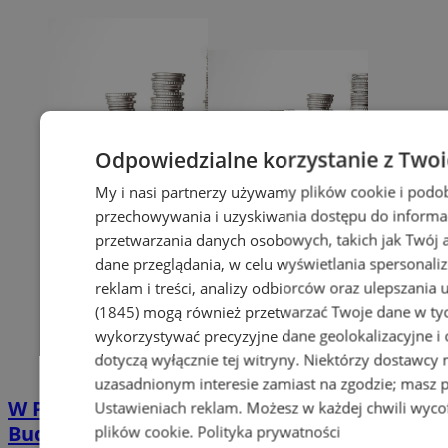
Odpowiedzialne korzystanie z Two
My i nasi partnerzy używamy plików cookie i podo
przechowywania i uzyskiwania dostępu do informa
przetwarzania danych osobowych, takich jak Twój ad
dane przeglądania, w celu wyświetlania spersonali
reklam i treści, analizy odbiorców oraz ulepszania 
(1845)
mogą również przetwarzać Twoje dane w tych
wykorzystywać precyzyjne dane geolokalizacyjne i
dotyczą wyłącznie tej witryny. Niektórzy dostawcy
uzasadnionym interesie zamiast na zgodzie; masz 
W Piekarach Śląskich wybrano projekty w
Ustawieniach reklam
. Możesz w każdej chwili wyc
Budżecie Obywatelskim
plików cookie
.
Polityka prywatności