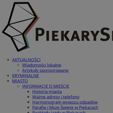
AKTUALNOŚCI
Wiadomości lokalne
Artykuły sponsorowane
KRYMINALNE
MIASTO
INFORMACJE O MIEŚCIE
Historia miasta
Ważne adresy i telefony
Harmonogram wywozu odpadów
Parafie i Msze Święte w Piekarach
Rozkłady jazdy w Piekarach