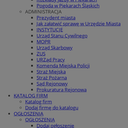
Pogoda w Piekarach Śląskich
ADMINISTRACJA
Prezydent miasta
Jak załatwić sprawę w Urzędzie Miasta
INSTYTUCJE
Urząd Stanu Cywilnego
MOPR
Urząd Skarbowy
ZUS
URZąd Pracy
Komenda Miejska Policji
Straż Miejska
Straż Pożarna
Sąd Rejonowy
Prokuratura Rejonowa
KATALOG FIRM
Katalog firm
Dodaj firmę do katalogu
OGŁOSZENIA
OGŁOSZENIA
Dodaj ogłoszenie