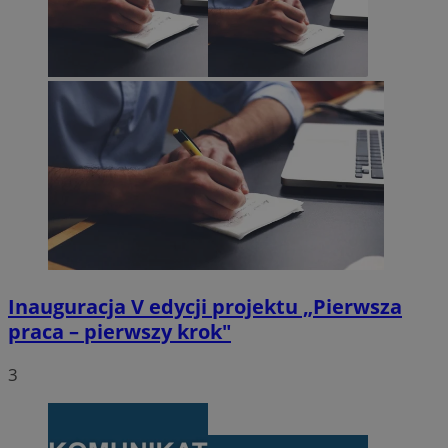
Inauguracja V edycji projektu „Pierwsza
praca – pierwszy krok"
3