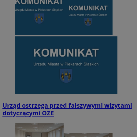
Urząd ostrzega przed fałszywymi wizytami
dotyczącymi OZE