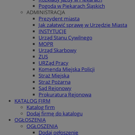
Pogoda w Piekarach Śląskich
ADMINISTRACJA
Prezydent miasta
Jak załatwić sprawę w Urzędzie Miasta
INSTYTUCJE
Urząd Stanu Cywilnego
MOPR
Urząd Skarbowy
ZUS
URZąd Pracy
Komenda Miejska Policji
Straż Miejska
Straż Pożarna
Sąd Rejonowy
Prokuratura Rejonowa
KATALOG FIRM
Katalog firm
Dodaj firmę do katalogu
OGŁOSZENIA
OGŁOSZENIA
Dodaj ogłoszenie