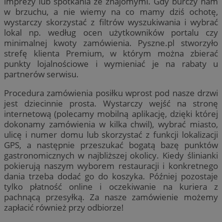
imprezy lub spotkania ze znajomymi. Gdy burczy nam
w brzuchu, a nie wiemy na co mamy dziś ochotę,
wystarczy skorzystać z filtrów wyszukiwania i wybrać
lokal np. według ocen użytkowników portalu czy
minimalnej kwoty zamówienia. Pyszne.pl stworzyło
strefę klienta Premium, w którym można zbierać
punkty lojalnościowe i wymieniać je na rabaty u
partnerów serwisu.
Procedura zamówienia posiłku wprost pod nasze drzwi
jest dziecinnie prosta. Wystarczy wejść na stronę
internetową (polecamy mobilną aplikację, dzięki której
dokonamy zamówienia w kilka chwil), wybrać miasto,
ulicę i numer domu lub skorzystać z funkcji lokalizacji
GPS, a następnie przeszukać bogatą bazę punktów
gastronomicznych w najbliższej okolicy. Kiedy ślinianki
pokierują naszym wyborem restauracji i konkretnego
dania trzeba dodać go do koszyka. Później pozostaje
tylko płatność online i oczekiwanie na kuriera z
pachnącą przesyłką. Za nasze zamówienie możemy
zapłacić również przy odbiorze!