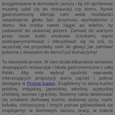
przygotowania w domowym zaciszu i by ich spróbować
musimy udać się do restauracji czy bistro. Rynek
gastronomiczny oferuje nam wiele możliwości
zaspokojenia głodu bez przymusu wychodzenia z
domu. Nie trzeba nawet sięgać po telefon, by
zadzwonić do ulubionej pizzerii. Zamiast iść utartymi
przez nasze kubki smakowe ścieżkami, warto
poeksperymentować i zdecydować się na coś, co
wcześniej nie przyszłoby nam do głowy! Jak zamówić
jedzenie z dowozem do domu? Już tłumaczymy!
To niezwykle proste. W sieci działa kilkanaście serwisów
skupiających restauracje i lokale gastronomiczne z całej
Polski. Aby móc wybrać spośród naprawdę
interesujących propozycji warto zajrzeć i pobrać
dostępny w
Pyszne kupon
. Znajdziemy tu dania kuchni
polskiej, indyjskiej, japońskiej, włoskiej, azjatyckiej
chińskiej, texmex i greckiej. Możemy także delektować
się smakiem domowej kuchni, ulubionej pizzy, sushi,
kebaba, chińszczyzny i innych potraw gdziekolwiek się
znajdujemy: w domowym zaciszu, pracy, w trakcie