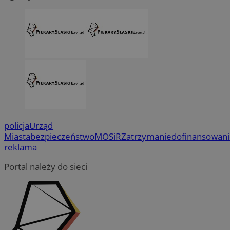
policja
Urząd
Miasta
bezpieczeństwo
MOSiR
Zatrzymanie
dofinansowan
reklama
Portal należy do sieci