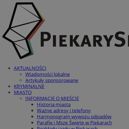
AKTUALNOŚCI
Wiadomości lokalne
Artykuły sponsorowane
KRYMINALNE
MIASTO
INFORMACJE O MIEŚCIE
Historia miasta
Ważne adresy i telefony
Harmonogram wywozu odpadów
Parafie i Msze Święte w Piekarach
Rozkłady jazdy w Piekarach