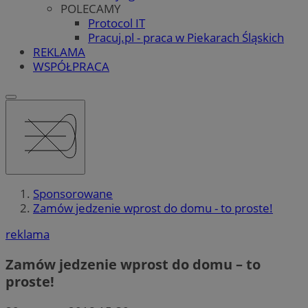
POLECAMY
Protocol IT
Pracuj.pl - praca w Piekarach Śląskich
REKLAMA
WSPÓŁPRACA
Sponsorowane
Zamów jedzenie wprost do domu - to proste!
reklama
Zamów jedzenie wprost do domu – to
proste!