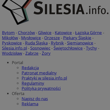
Bytom
-
Chorzów
-
Gliwice
-
Katowice
-
Łaziska Górne
-
Mikołów
-
Mysłowice
-
Orzesze
-
Piekary Śląskie
-
Pyskowice
-
Ruda Śląska
-
Rybnik
-
Siemianowice
-
Silesia.info.pl
-
Sosnowiec
-
Świętochłowice
-
Tychy
-
Wodzisław
-
Zabrze
-
Żory
Portal
Redakcja
Patronat medialny
Praktyki w silesia.info.pl
Regulaminy
Polityka prywatności
Oferta
Napisz do nas
Reklama