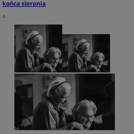
końca sierpnia
4