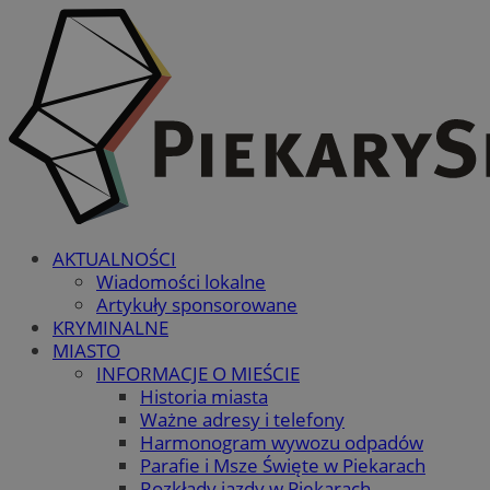
AKTUALNOŚCI
Wiadomości lokalne
Artykuły sponsorowane
KRYMINALNE
MIASTO
INFORMACJE O MIEŚCIE
Historia miasta
Ważne adresy i telefony
Harmonogram wywozu odpadów
Parafie i Msze Święte w Piekarach
Rozkłady jazdy w Piekarach