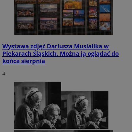
Wystawa zdjęć Dariusza Musialika w
Piekarach Śląskich. Można ją oglądać do
końca sierpnia
4