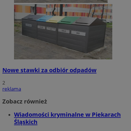
Nowe stawki za odbiór odpadów
2
reklama
Zobacz również
Wiadomości kryminalne w Piekarach
Śląskich