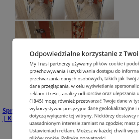
Odpowiedzialne korzystanie z Two
My i nasi partnerzy używamy plików cookie i podo
przechowywania i uzyskiwania dostępu do informa
przetwarzania danych osobowych, takich jak Twój ad
dane przeglądania, w celu wyświetlania spersonali
reklam i treści, analizy odbiorców oraz ulepszania 
(1845)
mogą również przetwarzać Twoje dane w tych
wykorzystywać precyzyjne dane geolokalizacyjne i
Sprzątanie po zgonie w Piekarach Śląskich
dotyczą wyłącznie tej witryny. Niektórzy dostawcy
| Kastelnik
uzasadnionym interesie zamiast na zgodzie; masz 
Ustawieniach reklam
. Możesz w każdej chwili wyc
plików cookie
.
Polityka prywatności