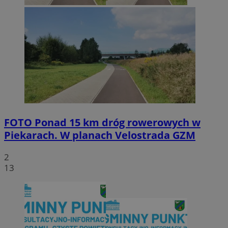
FOTO
Ponad 15 km dróg rowerowych w
Piekarach. W planach Velostrada GZM
2
13