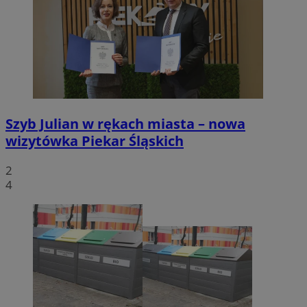
Szyb Julian w rękach miasta – nowa
wizytówka Piekar Śląskich
2
4