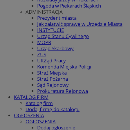
Pogoda w Piekarach Śląskich
ADMINISTRACJA
Prezydent miasta
Jak załatwić sprawę w Urzędzie Miasta
INSTYTUCJE
Urząd Stanu Cywilnego
MOPR
Urząd Skarbowy
ZUS
URZąd Pracy
Komenda Miejska Policji
Straż Miejska
Straż Pożarna
Sąd Rejonowy
Prokuratura Rejonowa
KATALOG FIRM
Katalog firm
Dodaj firmę do katalogu
OGŁOSZENIA
OGŁOSZENIA
Dodaj ogłoszenie