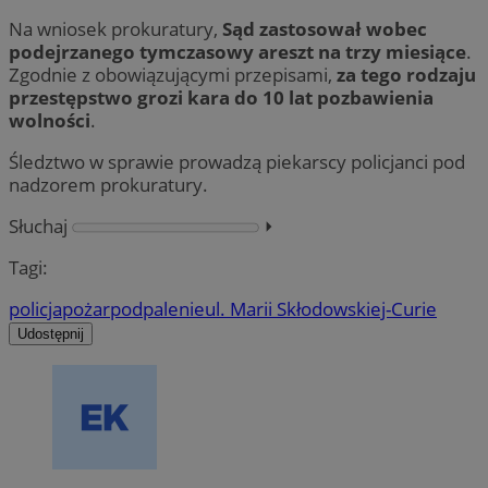
Na wniosek prokuratury,
Sąd zastosował wobec
podejrzanego tymczasowy areszt na trzy miesiące
.
Zgodnie z obowiązującymi przepisami,
za tego rodzaju
przestępstwo grozi kara do 10 lat pozbawienia
wolności
.
Śledztwo w sprawie prowadzą piekarscy policjanci pod
nadzorem prokuratury.
Słuchaj
⏵︎
Tagi:
policja
pożar
podpalenie
ul. Marii Skłodowskiej-Curie
Udostępnij