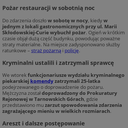
Pożar restauracji w sobotnią noc
Do zdarzenia doszło
w sobotę w nocy
, kiedy
w
jednym z lokali gastronomicznych przy ul. Marii
Skłodowskiej-Curie wybuchł pożar
. Ogień w krótkim
czasie objął dużą część budynku, powodując poważne
straty materialne. Na miejsce zadysponowano służby
ratunkowe –
straż pożarną
i
policję
.
Kryminalni ustalili i zatrzymali sprawcę
We wtorek
funkcjonariusze wydziału kryminalnego
piekarskiej
komendy
zatrzymali 25-latka
podejrzewanego o doprowadzenie do pożaru.
Mężczyzna został
doprowadzony do Prokuratury
Rejonowej w Tarnowskich Górach
, gdzie
przedstawiono mu
zarzut spowodowania zdarzenia
zagrażającego mieniu w wielkich rozmiarach
.
Areszt i dalsze postępowanie