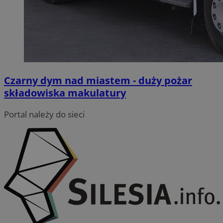
Czarny dym nad miastem - duży pożar
składowiska makulatury
Portal należy do sieci