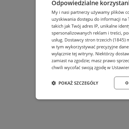
Odpowiedzialne korzystan
My i nasi partnerzy używamy plików c
uzyskiwania dostępu do informacji na
takich jak Twój adres IP, unikalne iden
spersonalizowanych reklam i treści, po
usług.
Dostawcy stron trzecich (1845)
m
w tym wykorzystywać precyzyjne dane 
wyłącznie tej witryny. Niektórzy dost
zamiast na zgodzie; masz prawo sprze
chwili wycofać swoją zgodę w
Ustawien
POKAŻ SZCZEGÓŁY
O
Niezbędne
Wydajność