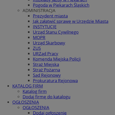
Pogoda w Piekarach Śląskich
ADMINISTRACJA
Prezydent miasta
Jak załatwić sprawę w Urzędzie Miasta
INSTYTUCJE
Urząd Stanu Cywilnego
MOPR
Urząd Skarbowy
ZUS
URZąd Pracy
Komenda Miejska Policji
Straż Miejska
Straż Pożarna
Sąd Rejonowy
Prokuratura Rejonowa
KATALOG FIRM
Katalog firm
Dodaj firmę do katalogu
OGŁOSZENIA
OGŁOSZENIA
Dodaj ogłoszenie