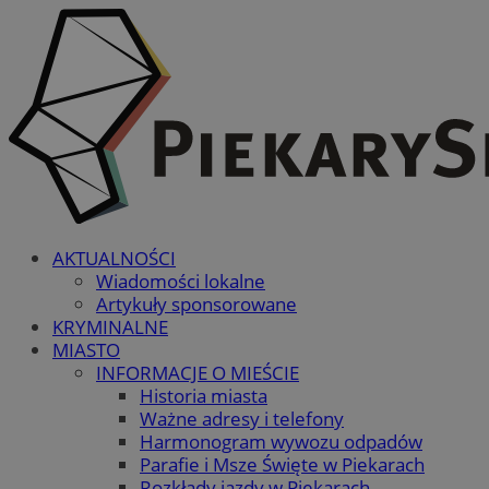
AKTUALNOŚCI
Wiadomości lokalne
Artykuły sponsorowane
KRYMINALNE
MIASTO
INFORMACJE O MIEŚCIE
Historia miasta
Ważne adresy i telefony
Harmonogram wywozu odpadów
Parafie i Msze Święte w Piekarach
Rozkłady jazdy w Piekarach