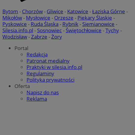
Bytom
-
Chorzów
-
Gliwice
-
Katowice
-
Łaziska Górne
-
Mikołów
-
Mysłowice
-
Orzesze
-
Piekary Śląskie
-
Pyskowice
-
Ruda Śląska
-
Rybnik
-
Siemianowice
-
Silesia.info.pl
-
Sosnowiec
-
Świętochłowice
-
Tychy
-
Wodzisław
-
Zabrze
-
Żory
Portal
Redakcja
Patronat medialny
Praktyki w silesia.info.pl
Regulaminy
Polityka prywatności
Oferta
Napisz do nas
Reklama