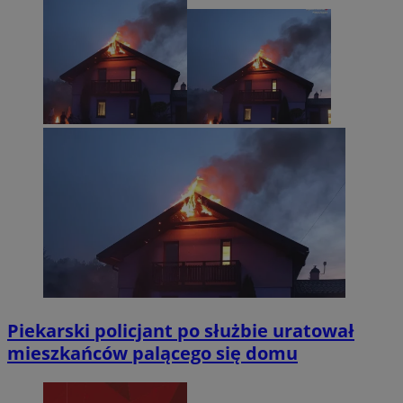
Piekarski policjant po służbie uratował
mieszkańców palącego się domu