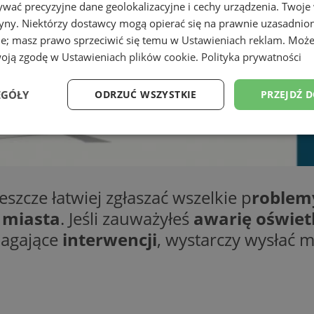
wać precyzyjne dane geolokalizacyjne i cechy urządzenia. Twoje
tryny. Niektórzy dostawcy mogą opierać się na prawnie uzasadnio
ie; masz prawo sprzeciwić się temu w
Ustawieniach reklam
. Może
woją zgodę w
Ustawieniach plików cookie
.
Polityka prywatności
EGÓŁY
ODRZUĆ WSZYSTKIE
PRZEJDŹ 
Wydajność
Targetowanie
Funkcjonalność
Ni
szcze łatwiej zgłaszać wszelkie p
roblemy
 miasta
. Jeśli zauważyłeś
awarię oświet
agające
interwencji
, wystarczy wysłać 
ezbędne
Wydajność
Targetowanie
Funkcjonalność
Niesklasyfikow
ie umożliwiają korzystanie z podstawowych funkcji strony internetowej, takich jak log
Bez niezbędnych plików cookie nie można prawidłowo korzystać ze strony internetowe
Okres
Provider
/
Domena
Opis
przechowywania