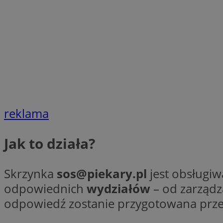
SessID
QeSessID
MvSessID
VISITOR_PRIVACY_
reklama
INGRESSCOOKIE
Jak to działa?
CookieScriptConse
Skrzynka
sos@piekary.pl
jest obsługi
odpowiednich
wydziałów
– od zarządza
odpowiedź zostanie przygotowana prze
__cf_bm