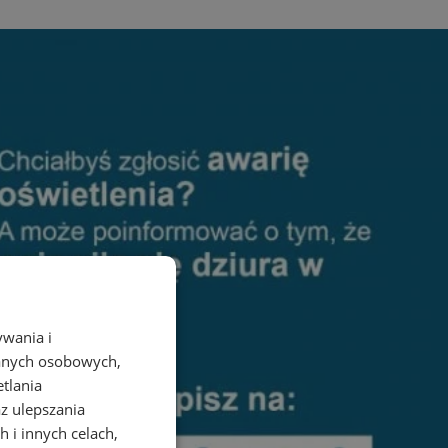
ywania i
danych osobowych,
etlania
az ulepszania
 i innych celach,