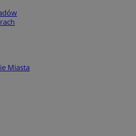
adów
arach
ie Miasta