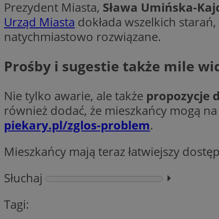
Prezydent Miasta,
Sława Umińska-Kaj
Urząd Miasta
dokłada wszelkich starań,
natychmiastowo rozwiązane.
Nazwa
Pro
Nazwa
Nazwa
Do
Nazwa
Prośby i sugestie także mile wi
openstat_gid
ustat_gid
google_push
.bi
ustat_3zn4uzjz1qh
__Secure-
ROLLOUT_TOKEN
openstat_ui7qxbn
Nie tylko awarie, ale także
propozycje d
ustat_mscumsezXj6
również dodać, że mieszkańcy mogą na b
ustat_h0XXxbtbr5aj
piekary.pl/zglos-problem
.
sa-user-id-v3
tuuid
__mguid_
Mieszkańcy mają teraz łatwiejszy dostę
tuuid
_clck
Słuchaj
⏵︎
OAID
Tagi:
_clsk
ustat_5ei1p1pnc3n
__mguid_