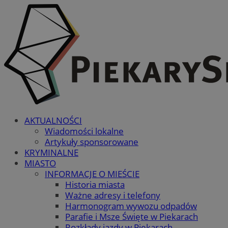
AKTUALNOŚCI
Wiadomości lokalne
Artykuły sponsorowane
KRYMINALNE
MIASTO
INFORMACJE O MIEŚCIE
Historia miasta
Ważne adresy i telefony
Harmonogram wywozu odpadów
Parafie i Msze Święte w Piekarach
Rozkłady jazdy w Piekarach