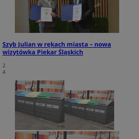
Szyb Julian w rękach miasta – nowa
wizytówka Piekar Śląskich
2
4