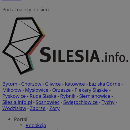
Portal należy do sieci
Bytom
-
Chorzów
-
Gliwice
-
Katowice
-
Łaziska Górne
-
Mikołów
-
Mysłowice
-
Orzesze
-
Piekary Śląskie
-
Pyskowice
-
Ruda Śląska
-
Rybnik
-
Siemianowice
-
Silesia.info.pl
-
Sosnowiec
-
Świętochłowice
-
Tychy
-
Wodzisław
-
Zabrze
-
Żory
Portal
Redakcja