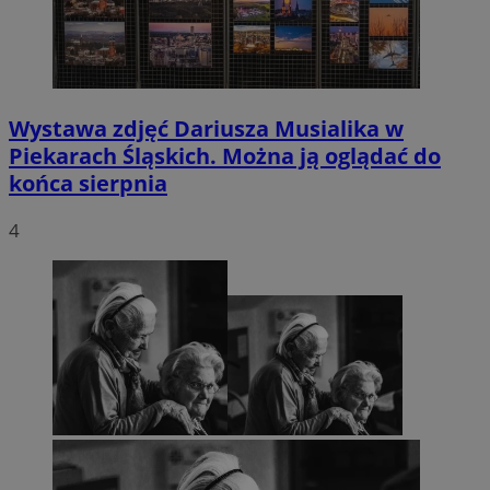
Wystawa zdjęć Dariusza Musialika w
Piekarach Śląskich. Można ją oglądać do
końca sierpnia
4