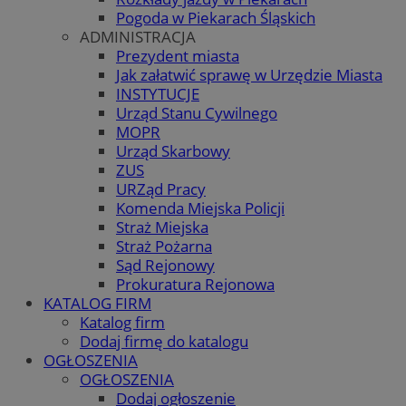
Pogoda w Piekarach Śląskich
ADMINISTRACJA
Prezydent miasta
Jak załatwić sprawę w Urzędzie Miasta
INSTYTUCJE
Urząd Stanu Cywilnego
MOPR
Urząd Skarbowy
ZUS
URZąd Pracy
Komenda Miejska Policji
Straż Miejska
Straż Pożarna
Sąd Rejonowy
Prokuratura Rejonowa
KATALOG FIRM
Katalog firm
Dodaj firmę do katalogu
OGŁOSZENIA
OGŁOSZENIA
Dodaj ogłoszenie