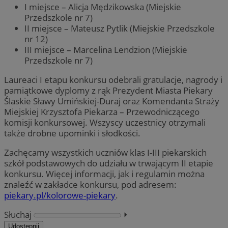
I miejsce – Alicja Mędzikowska (Miejskie
Przedszkole nr 7)
II miejsce – Mateusz Pytlik (Miejskie Przedszkole
nr 12)
III miejsce – Marcelina Lendzion (Miejskie
Przedszkole nr 7)
Laureaci I etapu konkursu odebrali gratulacje, nagrody i
pamiątkowe dyplomy z rąk Prezydent Miasta Piekary
Ślaskie Sławy Umińskiej-Duraj oraz Komendanta Straży
Miejskiej Krzysztofa Piekarza – Przewodniczącego
komisji konkursowej. Wszyscy uczestnicy otrzymali
także drobne upominki i słodkości.
Zachęcamy wszystkich uczniów klas I-III piekarskich
szkół podstawowych do udziału w trwającym II etapie
konkursu. Więcej informacji, jak i regulamin można
znaleźć w zakładce konkursu, pod adresem:
piekary.pl/kolorowe-piekary
.
Słuchaj
⏵︎
Udostępnij