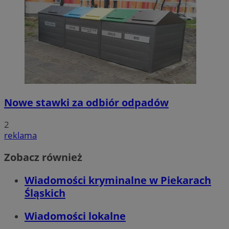
Nowe stawki za odbiór odpadów
2
reklama
Zobacz również
Wiadomości kryminalne w Piekarach
Śląskich
Wiadomości lokalne