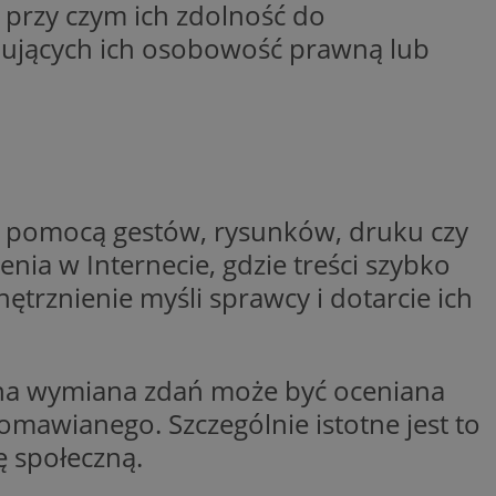
 przy czym ich zdolność do
dentyfikator sesji.
iujących ich osobowość prawną lub
dentyfikator sesji.
dentyfikator sesji.
informacje o
o preferencjach
czas korzystania z
tyczące polityki
, zapewniając ich
izytach. Dzięki
ponownie
za pomocą gestów, rysunków, druku czy
cji, co zwiększa
jami ochrony
ia w Internecie, gdzie treści szybko
werów obsługuje
trznienie myśli sprawcy i dotarcie ich
ntekście
elu optymalizacji
 przez usługę
iętywania
czna wymiana zdań może być oceniana
dy użytkownika na
ne, aby baner cookie
omawianego. Szczególnie istotne jest to
prawnie.
 społeczną.
żniania ludzi i
strony internetowej,
ie ważnych