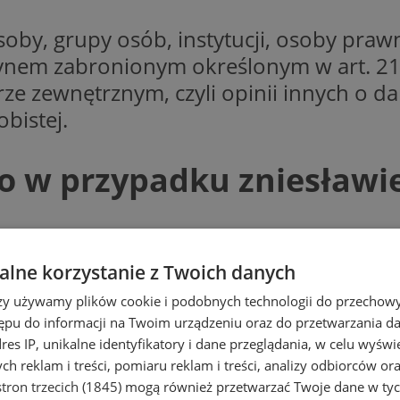
soby, grupy osób, instytucji, osoby prawn
zynem zabronionym określonym w art. 21
 zewnętrznym, czyli opinii innych o dan
bistej.
o w przypadku zniesławi
ępstwa zniesławienia jest cześć, czyli s
stwa. W wymiarze zewnętrznym oznacza t
lne korzystanie z Twoich danych
i się do subiektywnego poczucia godnoś
rzy używamy plików cookie i podobnych technologii do przechow
ępu do informacji na Twoim urządzeniu oraz do przetwarzania 
a, by była ona wyrażana w sposób odpowi
dres IP, unikalne identyfikatory i dane przeglądania, w celu wyświ
óżnica między konstruktywną krytyką a 
h reklam i treści, pomiaru reklam i treści, analizy odbiorców or
tron trzecich (1845)
mogą również przetwarzać Twoje dane w tych