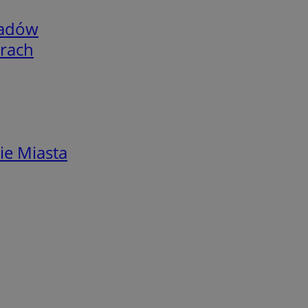
adów
arach
ie Miasta