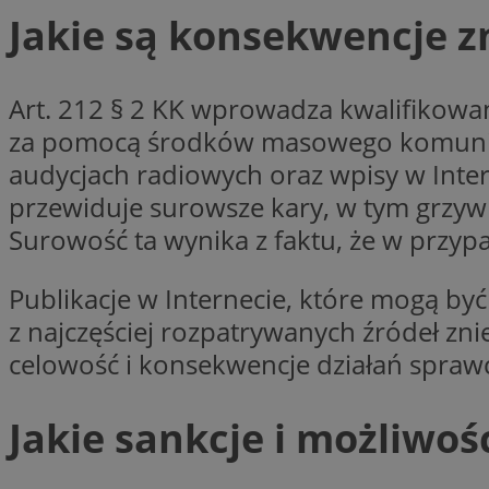
Jakie są konsekwencje 
Art. 212 § 2 KK wprowadza kwalifikowan
Nazwa
Pro
Nazwa
Nazwa
Do
za pomocą środków masowego komunikow
Nazwa
openstat_gid
ustat_gid
google_push
.bi
audycjach radiowych oraz wpisy w Inte
ustat_3zn4uzjz1qh
__Secure-
ROLLOUT_TOKEN
przewiduje surowsze kary, w tym grzyw
openstat_ui7qxbn
Surowość ta wynika z faktu, że w przy
ustat_mscumsezXj6
ustat_h0XXxbtbr5aj
sa-user-id-v3
Publikacje w Internecie, które mogą być
tuuid
__mguid_
z najczęściej rozpatrywanych źródeł zn
celowość i konsekwencje działań spraw
tuuid
_clck
Jakie sankcje i możliwoś
OAID
_clsk
ustat_5ei1p1pnc3n
__mguid_