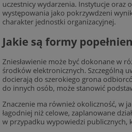
uczestnicy wydarzenia. Instytucje oraz
SessID
występowania jako pokrzywdzeni wynik
QeSessID
charakter jednostki organizacyjnej.
MvSessID
VISITOR_PRIVACY_
Jakie są formy popełnien
Zniesławienie może być dokonane w róż
środków elektronicznych. Szczególną uw
INGRESSCOOKIE
docierają do szerokiego grona odbiorcó
do innych osób, może stanowić podstaw
CookieScriptConse
Znaczenie ma również okoliczność, w j
łagodniej niż celowe, zaplanowane dzia
w przypadku wypowiedzi publicznych, k
__cf_bm