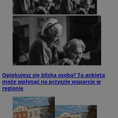
Opiekujesz się bliską osobą? Ta ankieta
może wpłynąć na przyszłe wsparcie w
regionie