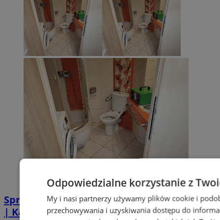
Odpowiedzialne korzystanie z Two
Sprzątanie po zgonie w Piekarach Śląskich
My i nasi partnerzy używamy plików cookie i podo
przechowywania i uzyskiwania dostępu do informa
| Kastelnik