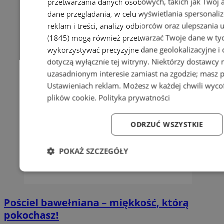
przetwarzania danych osobowych, takich jak Twój ad
dane przeglądania, w celu wyświetlania spersonali
reklam i treści, analizy odbiorców oraz ulepszania 
(1845)
mogą również przetwarzać Twoje dane w tych
wykorzystywać precyzyjne dane geolokalizacyjne i
dotyczą wyłącznie tej witryny. Niektórzy dostawcy
uzasadnionym interesie zamiast na zgodzie; masz 
Ustawieniach reklam
. Możesz w każdej chwili wyc
plików cookie
.
Polityka prywatności
ODRZUĆ WSZYSTKIE
POKAŻ SZCZEGÓŁY
Niezbędne
Wydajność
Targetowanie
Fun
Pościel bawełniana – miękkość, którą
pokochasz!