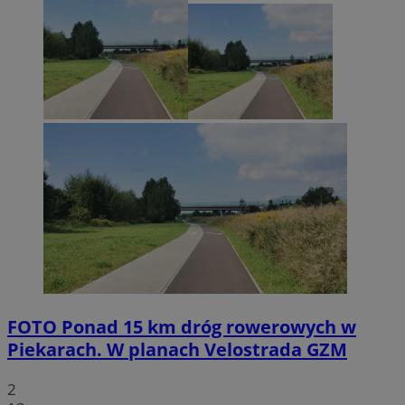
FOTO
Ponad 15 km dróg rowerowych w
Piekarach. W planach Velostrada GZM
2