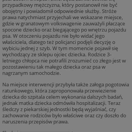
przypadkowy mężczyzna, który postanowił nie być
obojętny i powiadomił odpowiednie służby. Stróże
prawa natychmiast przyjechali we wskazane miejsce,
gdzie w granatowym volkswagenie zauważyli płaczące
spocone dziecko oraz biegającego po wnętrzu pojazdu
psa. W otoczeniu pojazdu nie było widać jego
właściciela, dlatego też policjanci podjęli decyzję o
wybiciu jednej z szyb. W tym momencie pojawił się
wychodzący ze sklepu ojciec dziecka. Rodzice 3-
letniego chłopca nie potrafili zrozumieć co złego jest w
pozostawieniu tak małego dziecka oraz psa w
nagrzanym samochodzie.
Na miejsce interwencji przybyła także załoga pogotowia
ratunkowego, która zaproponowała przewiezienie
dziecka do szpitala celem wykonania dalszych badań,
jednak matka dziecka odmówiła hospitalizacji. Teraz
śledczy z piekarskiej jednostki będą wyjaśniać, czy
zachowanie rodziców było właściwe oraz czy doszło do
naruszenia przepisów prawa.