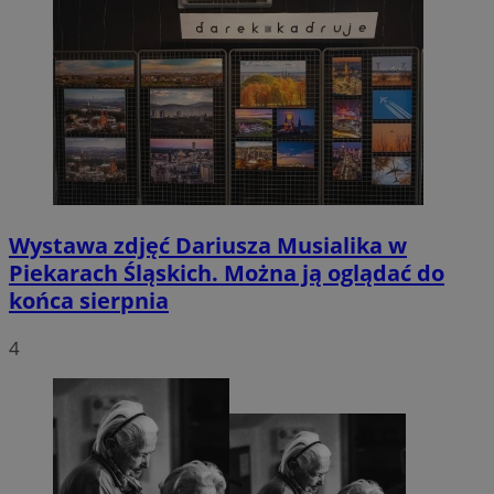
Wystawa zdjęć Dariusza Musialika w
Piekarach Śląskich. Można ją oglądać do
końca sierpnia
4