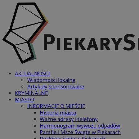
AKTUALNOŚCI
Wiadomości lokalne
Artykuły sponsorowane
KRYMINALNE
MIASTO
INFORMACJE O MIEŚCIE
Historia miasta
Ważne adresy i telefony
Harmonogram wywozu odpadów
Parafie i Msze Święte w Piekarach
Rozkłady jazdy w Piekarach