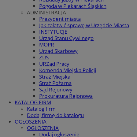
Pogoda w Piekarach Śląskich
ADMINISTRACJA
Prezydent miasta
Jak załatwić sprawę w Urzędzie Miasta
INSTYTUCJE
Urząd Stanu Cywilnego
MOPR
Urząd Skarbowy
ZUS
URZąd Pracy
Komenda Miejska Policji
Straż Miejska
Straż Pożarna
Sąd Rejonowy
Prokuratura Rejonowa
KATALOG FIRM
Katalog firm
Dodaj firmę do katalogu
OGŁOSZENIA
OGŁOSZENIA
Dodaj ogłoszenie