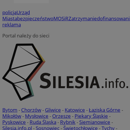
policja
Urząd
Google Privacy Policy
Miasta
bezpieczeństwo
MOSiR
Zatrzymanie
dofinansowan
reklama
INGRESSCOOKIE
S
NGINX Inc.
bh.contextweb.com
Portal należy do sieci
CookieScriptConsent
4 tygod
CookieScript
piekaryslaskie.com.pl
__cf_bm
29 m
Cloudflare Inc.
se
.temu.com
Bytom
-
Chorzów
-
Gliwice
-
Katowice
-
Łaziska Górne
-
Mikołów
-
Mysłowice
-
Orzesze
-
Piekary Śląskie
-
Pyskowice
-
Ruda Śląska
-
Rybnik
-
Siemianowice
-
Silesia.info.pl
-
Sosnowiec
-
Świętochłowice
-
Tychy
-