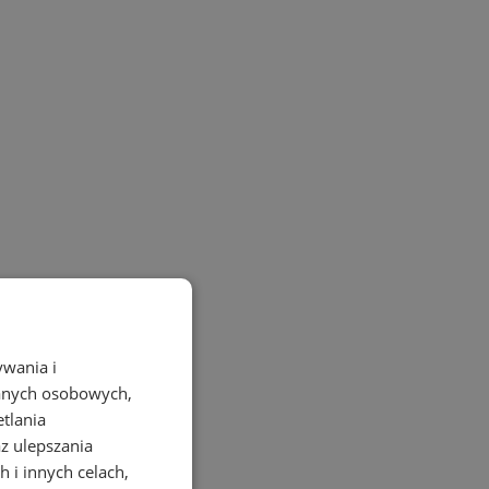
ywania i
danych osobowych,
etlania
az ulepszania
 i innych celach,