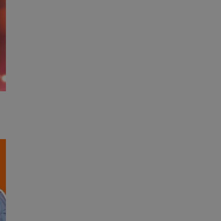
dentyfikator sesji.
dentyfikator sesji.
dentyfikator sesji.
informacje o
o preferencjach
czas korzystania z
tyczące polityki
, zapewniając ich
izytach. Dzięki
ponownie
cji, co zwiększa
jami ochrony
werów obsługuje
ntekście
elu optymalizacji
 przez usługę
iętywania
dy użytkownika na
ne, aby baner cookie
prawnie.
żniania ludzi i
strony internetowej,
ie ważnych