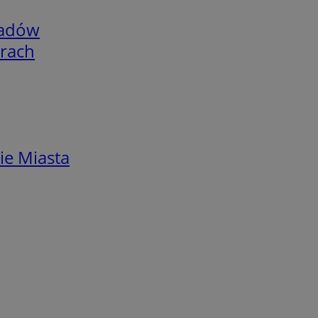
adów
arach
ie Miasta