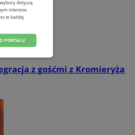
 wybory dotyczą
nym interesie
sz w każdej
DO PORTALU
esklasyfikowane
tegracja z gośćmi z Kromieryża
ane
owanie użytkownika i
j.