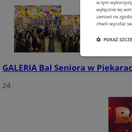
w tym wykorzysty
wyłącznie tej wi
zamiast na zgodz
chwili wycofać s
POKAŻ SZCZ
Niezbędne
GALERIA
Bal Seniora w Piekarac
24
Ni
Niezbędne pliki cook
zarządzanie kontem. 
Nazwa