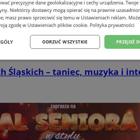
wać precyzyjne dane geolokalizacyjne i cechy urządzenia. Twoje
tryny. Niektórzy dostawcy mogą opierać się na prawnie uzasadnio
ie; masz prawo sprzeciwić się temu w
Ustawieniach reklam
. Może
woją zgodę w
Ustawieniach plików cookie
.
Polityka prywatności
EGÓŁY
ODRZUĆ WSZYSTKIE
PRZEJDŹ 
Wydajność
Targetowanie
Funkcjonalność
Ni
h Śląskich – taniec, muzyka i in
ezbędne
Wydajność
Targetowanie
Funkcjonalność
Niesklasyfikow
ie umożliwiają korzystanie z podstawowych funkcji strony internetowej, takich jak log
Bez niezbędnych plików cookie nie można prawidłowo korzystać ze strony internetowe
Okres
Provider
/
Domena
Opis
przechowywania