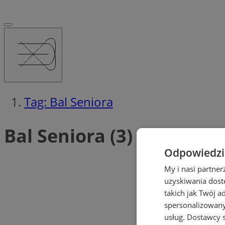
Tag: Bal Seniora
Bal Seniora (3)
Odpowiedzia
My i nasi partne
uzyskiwania dost
takich jak Twój a
spersonalizowanyc
usług.
Dostawcy s