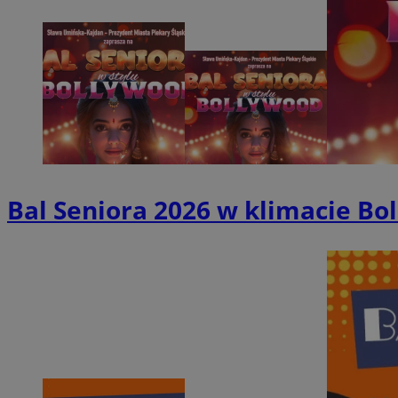
SessID
QeSessID
MvSessID
VISITOR_PRIVACY_
Bal Seniora 2026 w klimacie Bol
INGRESSCOOKIE
CookieScriptConse
__cf_bm