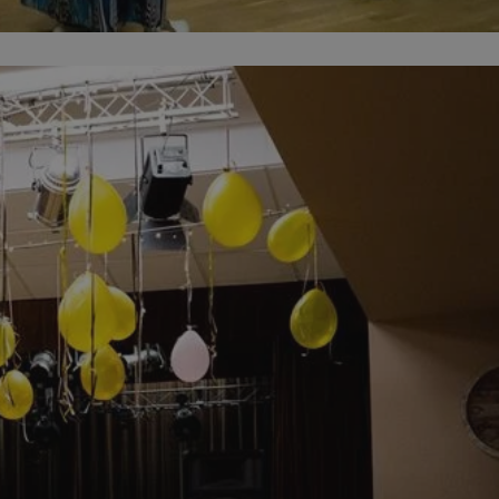
dentyfikator sesji.
dentyfikator sesji.
dentyfikator sesji.
informacje o
o preferencjach
czas korzystania z
tyczące polityki
, zapewniając ich
izytach. Dzięki
ponownie
cji, co zwiększa
jami ochrony
werów obsługuje
ntekście
elu optymalizacji
 przez usługę
iętywania
dy użytkownika na
ne, aby baner cookie
prawnie.
żniania ludzi i
strony internetowej,
ie ważnych