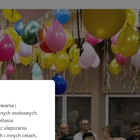
ywania i
danych osobowych,
etlania
az ulepszania
 i innych celach,