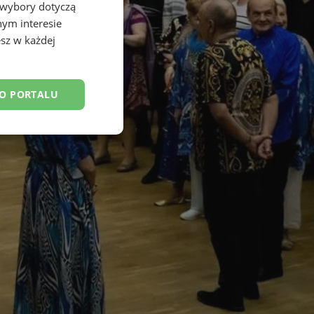
 wybory dotyczą
nym interesie
sz w każdej
DO PORTALU
esklasyfikowane
ane
owanie użytkownika i
j.