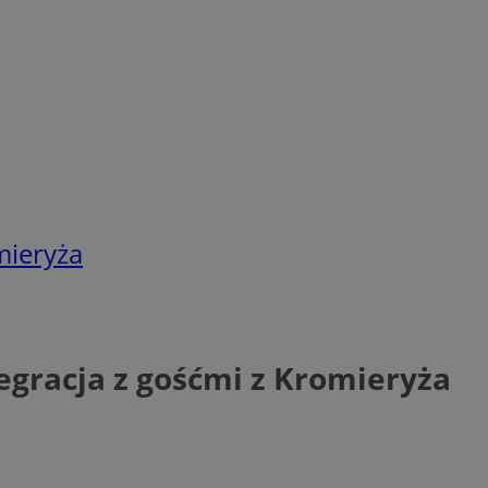
mieryża
tegracja z gośćmi z Kromieryża