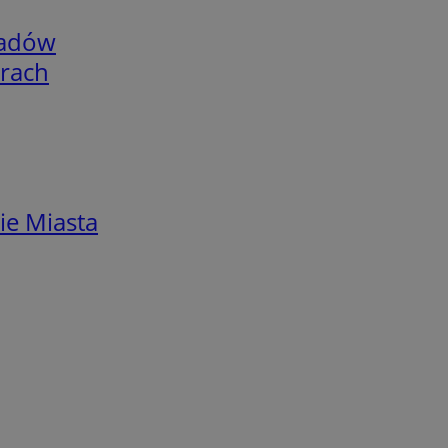
adów
arach
ie Miasta