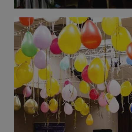
SessID
QeSessID
MvSessID
VISITOR_PRIVACY_
INGRESSCOOKIE
CookieScriptConse
__cf_bm