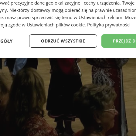
wać precyzyjne dane geolokalizacyjne i cechy urządzenia. Twoje
tryny. Niektórzy dostawcy mogą opierać się na prawnie uzasadnio
ie; masz prawo sprzeciwić się temu w
Ustawieniach reklam
. Może
woją zgodę w
Ustawieniach plików cookie
.
Polityka prywatności
EGÓŁY
ODRZUĆ WSZYSTKIE
PRZEJDŹ 
Wydajność
Targetowanie
Funkcjonalność
Ni
ezbędne
Wydajność
Targetowanie
Funkcjonalność
Niesklasyfikow
ie umożliwiają korzystanie z podstawowych funkcji strony internetowej, takich jak log
Bez niezbędnych plików cookie nie można prawidłowo korzystać ze strony internetowe
Okres
Provider
/
Domena
Opis
przechowywania