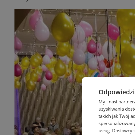
Odpowiedzia
My i nasi partne
uzyskiwania dost
takich jak Twój a
spersonalizowanyc
usług.
Dostawcy s