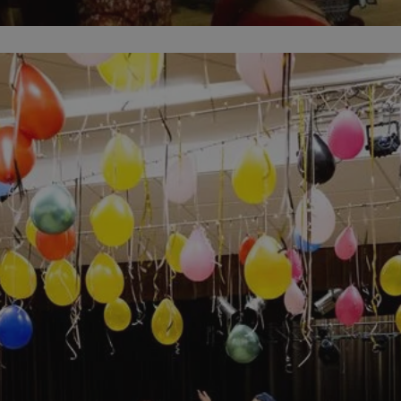
piekaryslaskie.com.pl
1 rok
Ten plik cookie przechowuje i
piekaryslaskie.com.pl
1 rok
Ten plik cookie przechowuje i
piekaryslaskie.com.pl
1 rok
Ten plik cookie przechowuje i
METADATA
5 miesięcy 4
Ten plik cookie przechowuje 
YouTube
tygodnie
zgodzie użytkownika oraz jeg
.youtube.com
dotyczących prywatności pod
witryny. Rejestruje wybory do
prywatności i ustawień zgody
przestrzeganie w kolejnych w
temu użytkownik nie musi 
konfigurować swoich preferen
wygodę i zgodność z regulac
danych.
Sesja
Rejestruje, który klaster ser
NGINX Inc.
gościa. Jest to używane w ko
bh.contextweb.com
równoważenia obciążenia w c
doświadczenia użytkownika.
Google Privacy Policy
nt
4 tygodnie 2 dni
Ten plik cookie jest używany
CookieScript
Cookie-Script.com do zapam
piekaryslaskie.com.pl
preferencji dotyczących zgo
pliki cookie. Jest to koniecz
Cookie-Script.com działał po
29 minut 59
Ten plik cookie służy do rozró
Cloudflare Inc.
sekund
botów. Jest to korzystne dla 
.temu.com
ponieważ umożliwia tworzen