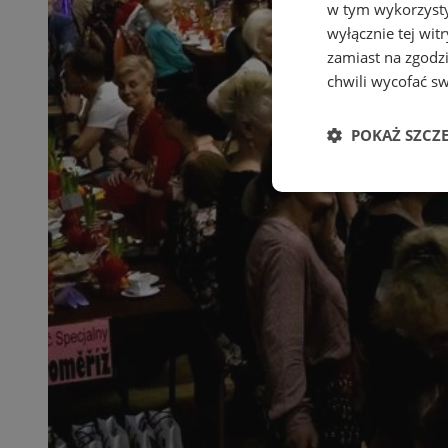
w tym wykorzysty
wyłącznie tej wi
zamiast na zgodz
chwili wycofać s
POKAŻ SZCZ
Niezbędne
Ni
Niezbędne pliki cook
zarządzanie kontem. 
Nazwa