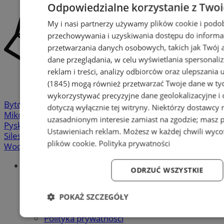
Odpowiedzialne korzystanie z Two
My i nasi partnerzy używamy plików cookie i podo
przechowywania i uzyskiwania dostępu do informa
przetwarzania danych osobowych, takich jak Twój ad
dane przeglądania, w celu wyświetlania spersonali
reklam i treści, analizy odbiorców oraz ulepszania 
(1845)
mogą również przetwarzać Twoje dane w tych
wykorzystywać precyzyjne dane geolokalizacyjne i
Bytom
-
Chorzów
-
Gliwice
-
Katowice
-
Łaziska Górne
-
dotyczą wyłącznie tej witryny. Niektórzy dostawcy
Mikołów
-
Mysłowice
-
Orzesze
-
Piekary Śląskie
-
uzasadnionym interesie zamiast na zgodzie; masz 
Pyskowice
-
Ruda Śląska
-
Rybnik
-
Siemianowice
-
Ustawieniach reklam
. Możesz w każdej chwili wyc
Silesia.info.pl
-
Sosnowiec
-
Świętochłowice
-
Tychy
-
plików cookie
.
Polityka prywatności
Wodzisław
-
Zabrze
-
Żory
Portal
ODRZUĆ WSZYSTKIE
Redakcja
Patronat medialny
Praktyki w silesia.info.pl
POKAŻ SZCZEGÓŁY
Regulaminy
Polityka prywatności
Niezbędne
Wydajność
Targetowanie
Fun