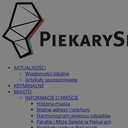
AKTUALNOŚCI
Wiadomości lokalne
Artykuły sponsorowane
KRYMINALNE
MIASTO
INFORMACJE O MIEŚCIE
Historia miasta
Ważne adresy i telefony
Harmonogram wywozu odpadów
Parafie i Msze Święte w Piekarach
Rozkłady jazdy w Piekarach