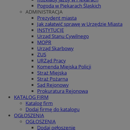
Pogoda w Piekarach Śląskich
ADMINISTRACJA
Prezydent miasta
Jak załatwić sprawę w Urzędzie Miasta
INSTYTUCJE
Urząd Stanu Cywilnego
MOPR
Urząd Skarbowy
ZUS
URZąd Pracy
Komenda Miejska Policji
Straż Miejska
Straż Pożarna
Sąd Rejonowy
Prokuratura Rejonowa
KATALOG FIRM
Katalog firm
Dodaj firmę do katalogu
OGŁOSZENIA
OGŁOSZENIA
Dodaj ogłoszenie