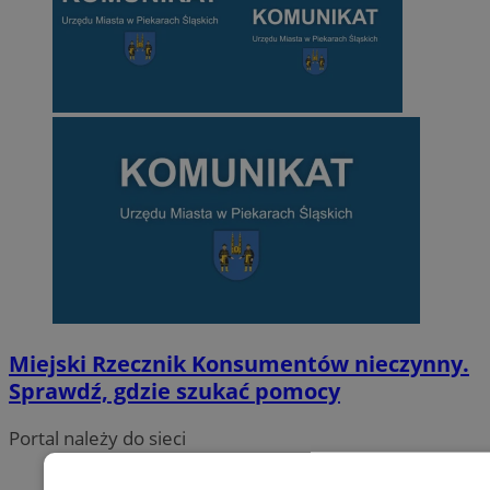
Miejski Rzecznik Konsumentów nieczynny.
Sprawdź, gdzie szukać pomocy
Portal należy do sieci