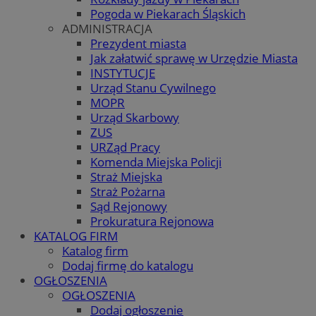
Pogoda w Piekarach Śląskich
ADMINISTRACJA
Prezydent miasta
Jak załatwić sprawę w Urzędzie Miasta
INSTYTUCJE
Urząd Stanu Cywilnego
MOPR
Urząd Skarbowy
ZUS
URZąd Pracy
Komenda Miejska Policji
Straż Miejska
Straż Pożarna
Sąd Rejonowy
Prokuratura Rejonowa
KATALOG FIRM
Katalog firm
Dodaj firmę do katalogu
OGŁOSZENIA
OGŁOSZENIA
Dodaj ogłoszenie