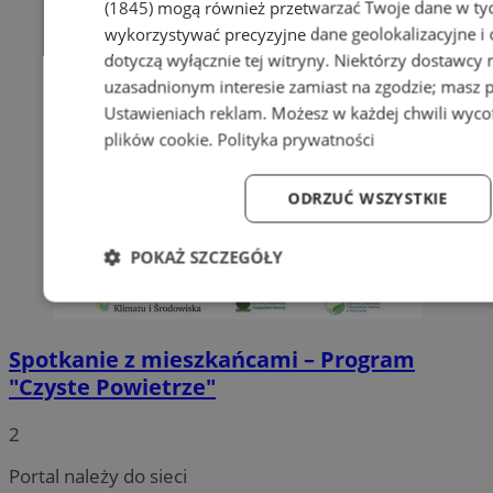
(1845)
mogą również przetwarzać Twoje dane w tych
wykorzystywać precyzyjne dane geolokalizacyjne i
dotyczą wyłącznie tej witryny. Niektórzy dostawcy
uzasadnionym interesie zamiast na zgodzie; masz 
Ustawieniach reklam
. Możesz w każdej chwili wyc
plików cookie
.
Polityka prywatności
ODRZUĆ WSZYSTKIE
POKAŻ SZCZEGÓŁY
Niezbędne
Wydajność
Targetowanie
Fun
Spotkanie z mieszkańcami – Program
"Czyste Powietrze"
2
Niezbędne
Wydajność
Targetowanie
Fun
Portal należy do sieci