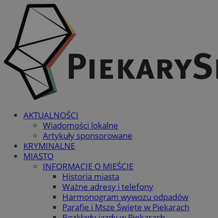
AKTUALNOŚCI
Wiadomości lokalne
Artykuły sponsorowane
KRYMINALNE
MIASTO
INFORMACJE O MIEŚCIE
Historia miasta
Ważne adresy i telefony
Harmonogram wywozu odpadów
Parafie i Msze Święte w Piekarach
Rozkłady jazdy w Piekarach