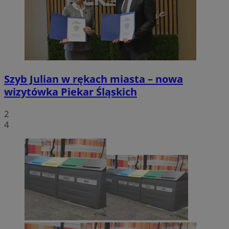
Szyb Julian w rękach miasta – nowa
wizytówka Piekar Śląskich
2
4