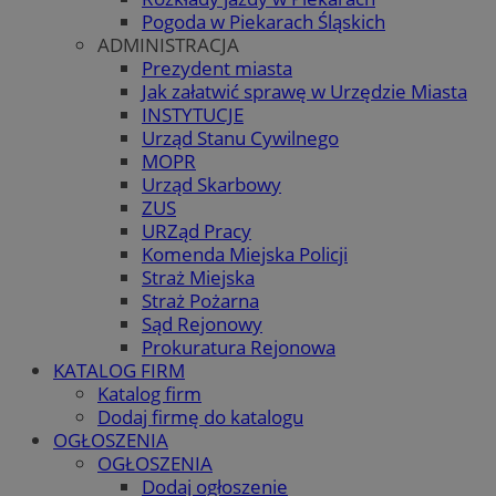
Pogoda w Piekarach Śląskich
ADMINISTRACJA
Prezydent miasta
Jak załatwić sprawę w Urzędzie Miasta
INSTYTUCJE
Urząd Stanu Cywilnego
MOPR
Urząd Skarbowy
ZUS
URZąd Pracy
Komenda Miejska Policji
Straż Miejska
Straż Pożarna
Sąd Rejonowy
Prokuratura Rejonowa
KATALOG FIRM
Katalog firm
Dodaj firmę do katalogu
OGŁOSZENIA
OGŁOSZENIA
Dodaj ogłoszenie