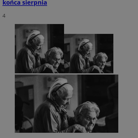
końca sierpnia
4