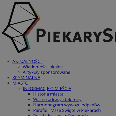
AKTUALNOŚCI
Wiadomości lokalne
Artykuły sponsorowane
KRYMINALNE
MIASTO
INFORMACJE O MIEŚCIE
Historia miasta
Ważne adresy i telefony
Harmonogram wywozu odpadów
Parafie i Msze Święte w Piekarach
Rozkłady jazdy w Piekarach