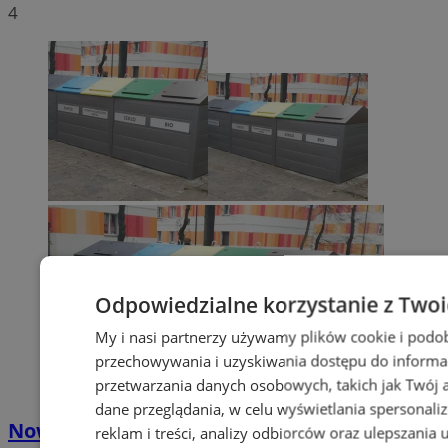
4
Odpowiedzialne korzystanie z Two
My i nasi partnerzy używamy plików cookie i podo
przechowywania i uzyskiwania dostępu do informa
przetwarzania danych osobowych, takich jak Twój ad
dane przeglądania, w celu wyświetlania spersonali
Nowe stawki za odbiór odpadów
reklam i treści, analizy odbiorców oraz ulepszania 