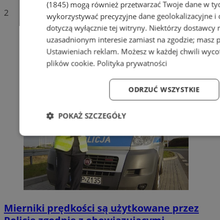
(1845)
mogą również przetwarzać Twoje dane w tych
2
wykorzystywać precyzyjne dane geolokalizacyjne i
dotyczą wyłącznie tej witryny. Niektórzy dostawcy
uzasadnionym interesie zamiast na zgodzie; masz 
Ustawieniach reklam
. Możesz w każdej chwili wyc
plików cookie
.
Polityka prywatności
ODRZUĆ WSZYSTKIE
POKAŻ SZCZEGÓŁY
Niezbędne
Wydajność
Targetowanie
Fun
Mierniki prędkości są użytkowane przez
Niezbędne
Wydajność
Targetowanie
Fun