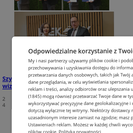
Odpowiedzialne korzystanie z Two
My i nasi partnerzy używamy plików cookie i podo
przechowywania i uzyskiwania dostępu do informa
przetwarzania danych osobowych, takich jak Twój ad
Szyb Julian w rękach miasta – nowa
dane przeglądania, w celu wyświetlania spersonali
wizytówka Piekar Śląskich
reklam i treści, analizy odbiorców oraz ulepszania 
(1845)
mogą również przetwarzać Twoje dane w tych
2
wykorzystywać precyzyjne dane geolokalizacyjne i
4
dotyczą wyłącznie tej witryny. Niektórzy dostawcy
uzasadnionym interesie zamiast na zgodzie; masz 
Ustawieniach reklam
. Możesz w każdej chwili wyc
plików cookie
.
Polityka prywatności