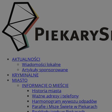
AKTUALNOŚCI
Wiadomości lokalne
Artykuły sponsorowane
KRYMINALNE
MIASTO
INFORMACJE O MIEŚCIE
Historia miasta
Ważne adresy i telefony
Harmonogram wywozu odpadów
Parafie i Msze Święte w Piekarach
Rozkłady jazdy w Piekarach