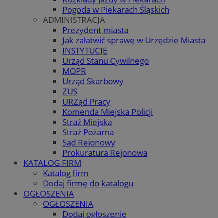
Pogoda w Piekarach Śląskich
ADMINISTRACJA
Prezydent miasta
Jak załatwić sprawę w Urzędzie Miasta
INSTYTUCJE
Urząd Stanu Cywilnego
MOPR
Urząd Skarbowy
ZUS
URZąd Pracy
Komenda Miejska Policji
Straż Miejska
Straż Pożarna
Sąd Rejonowy
Prokuratura Rejonowa
KATALOG FIRM
Katalog firm
Dodaj firmę do katalogu
OGŁOSZENIA
OGŁOSZENIA
Dodaj ogłoszenie