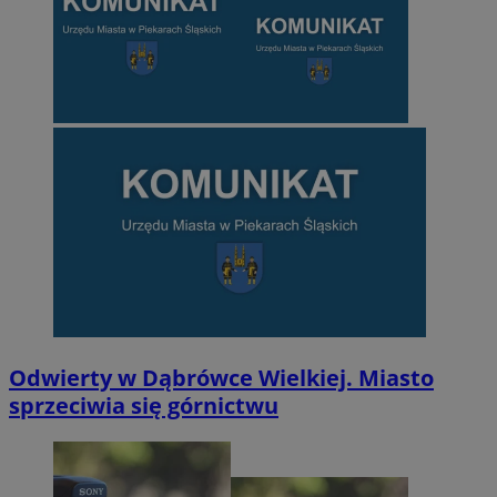
Odwierty w Dąbrówce Wielkiej. Miasto
sprzeciwia się górnictwu