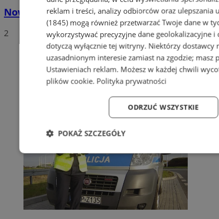
Nowe stawki za odbiór odpadów
reklam i treści, analizy odbiorców oraz ulepszania 
(1845)
mogą również przetwarzać Twoje dane w tych
2
wykorzystywać precyzyjne dane geolokalizacyjne i
dotyczą wyłącznie tej witryny. Niektórzy dostawcy
uzasadnionym interesie zamiast na zgodzie; masz 
Ustawieniach reklam
. Możesz w każdej chwili wyc
plików cookie
.
Polityka prywatności
ODRZUĆ WSZYSTKIE
POKAŻ SZCZEGÓŁY
Niezbędne
Wydajność
Targetowanie
Fun