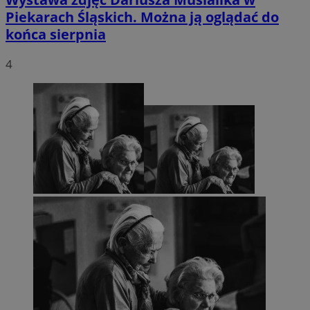
Piekarach Śląskich. Można ją oglądać do
końca sierpnia
4