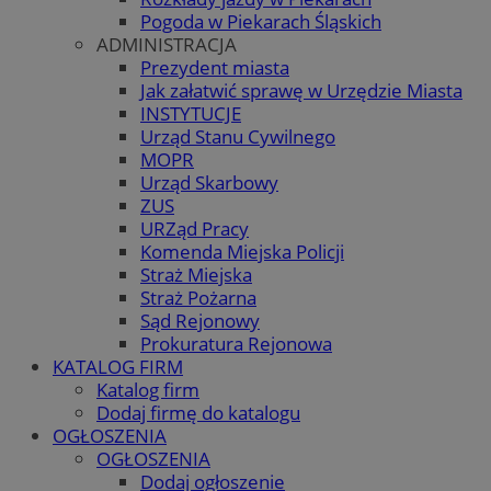
Pogoda w Piekarach Śląskich
ADMINISTRACJA
Prezydent miasta
Jak załatwić sprawę w Urzędzie Miasta
INSTYTUCJE
Urząd Stanu Cywilnego
MOPR
Urząd Skarbowy
ZUS
URZąd Pracy
Komenda Miejska Policji
Straż Miejska
Straż Pożarna
Sąd Rejonowy
Prokuratura Rejonowa
KATALOG FIRM
Katalog firm
Dodaj firmę do katalogu
OGŁOSZENIA
OGŁOSZENIA
Dodaj ogłoszenie