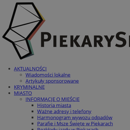
AKTUALNOŚCI
Wiadomości lokalne
Artykuły sponsorowane
KRYMINALNE
MIASTO
INFORMACJE O MIEŚCIE
Historia miasta
Ważne adresy i telefony
Harmonogram wywozu odpadów
Parafie i Msze Święte w Piekarach
Rozkłady jazdy w Piekarach