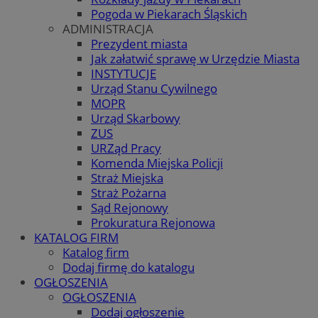
Pogoda w Piekarach Śląskich
ADMINISTRACJA
Prezydent miasta
Jak załatwić sprawę w Urzędzie Miasta
INSTYTUCJE
Urząd Stanu Cywilnego
MOPR
Urząd Skarbowy
ZUS
URZąd Pracy
Komenda Miejska Policji
Straż Miejska
Straż Pożarna
Sąd Rejonowy
Prokuratura Rejonowa
KATALOG FIRM
Katalog firm
Dodaj firmę do katalogu
OGŁOSZENIA
OGŁOSZENIA
Dodaj ogłoszenie