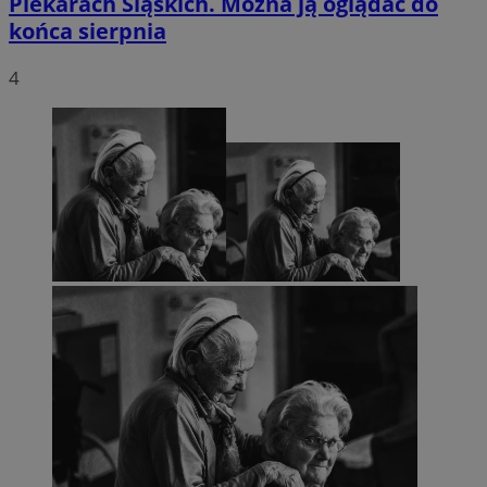
Piekarach Śląskich. Można ją oglądać do
końca sierpnia
4