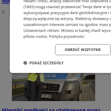
Nowe stawki za odbiór odpadów
reklam i treści, analizy odbiorców oraz ulepszania 
(1845)
mogą również przetwarzać Twoje dane w tych
2
wykorzystywać precyzyjne dane geolokalizacyjne i
dotyczą wyłącznie tej witryny. Niektórzy dostawcy
uzasadnionym interesie zamiast na zgodzie; masz 
Ustawieniach reklam
. Możesz w każdej chwili wyc
plików cookie
.
Polityka prywatności
ODRZUĆ WSZYSTKIE
POKAŻ SZCZEGÓŁY
Niezbędne
Wydajność
Targetowanie
Fun
Niezbędne
Wydajność
Targetowanie
Fun
Mierniki prędkości są użytkowane przez