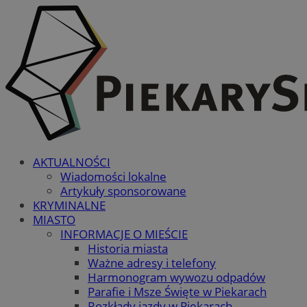
AKTUALNOŚCI
Wiadomości lokalne
Artykuły sponsorowane
KRYMINALNE
MIASTO
INFORMACJE O MIEŚCIE
Historia miasta
Ważne adresy i telefony
Harmonogram wywozu odpadów
Parafie i Msze Święte w Piekarach
Rozkłady jazdy w Piekarach