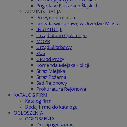
Pogoda w Piekarach Śląskich
ADMINISTRACJA
Prezydent miasta
Jak załatwić sprawę w Urzędzie Miasta
INSTYTUCJE
Urząd Stanu Cywilnego
MOPR
Urząd Skarbowy
ZUS
URZąd Pracy
Komenda Miejska Policji
Straż Miejska
Straż Pożarna
Sąd Rejonowy
Prokuratura Rejonowa
KATALOG FIRM
Katalog firm
Dodaj firmę do katalogu
OGŁOSZENIA
OGŁOSZENIA
Dodaj ogłoszenie