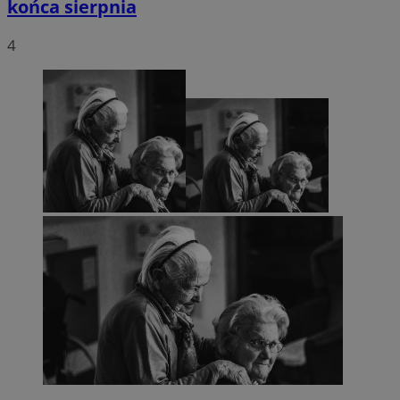
końca sierpnia
4