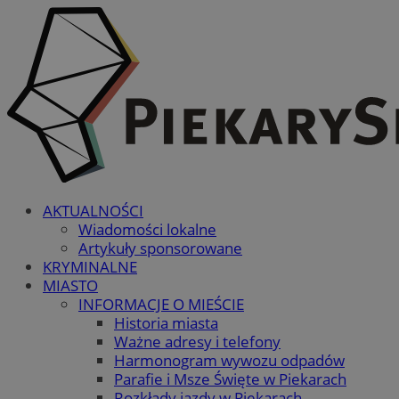
AKTUALNOŚCI
Wiadomości lokalne
Artykuły sponsorowane
KRYMINALNE
MIASTO
INFORMACJE O MIEŚCIE
Historia miasta
Ważne adresy i telefony
Harmonogram wywozu odpadów
Parafie i Msze Święte w Piekarach
Rozkłady jazdy w Piekarach