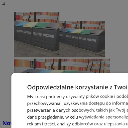
4
Odpowiedzialne korzystanie z Two
My i nasi partnerzy używamy plików cookie i podo
przechowywania i uzyskiwania dostępu do informa
przetwarzania danych osobowych, takich jak Twój ad
dane przeglądania, w celu wyświetlania spersonali
Nowe stawki za odbiór odpadów
reklam i treści, analizy odbiorców oraz ulepszania 