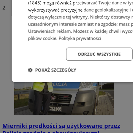
(1845)
mogą również przetwarzać Twoje dane w tych
2
wykorzystywać precyzyjne dane geolokalizacyjne i
dotyczą wyłącznie tej witryny. Niektórzy dostawcy
uzasadnionym interesie zamiast na zgodzie; masz 
Ustawieniach reklam
. Możesz w każdej chwili wyc
plików cookie
.
Polityka prywatności
ODRZUĆ WSZYSTKIE
POKAŻ SZCZEGÓŁY
Niezbędne
Wydajność
Targetowanie
Fun
Mierniki prędkości są użytkowane przez
Niezbędne
Wydajność
Targetowanie
Fun