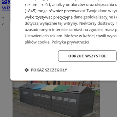
Szyb Julian w rękach miasta – nowa
reklam i treści, analizy odbiorców oraz ulepszania 
wizytówka Piekar Śląskich
(1845)
mogą również przetwarzać Twoje dane w tych
wykorzystywać precyzyjne dane geolokalizacyjne i
2
dotyczą wyłącznie tej witryny. Niektórzy dostawcy
4
uzasadnionym interesie zamiast na zgodzie; masz 
Ustawieniach reklam
. Możesz w każdej chwili wyc
plików cookie
.
Polityka prywatności
ODRZUĆ WSZYSTKIE
POKAŻ SZCZEGÓŁY
Niezbędne
Wydajność
Targetowanie
Fun