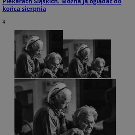
Piekarach Śląskich. Można ją oglądać do
końca sierpnia
4