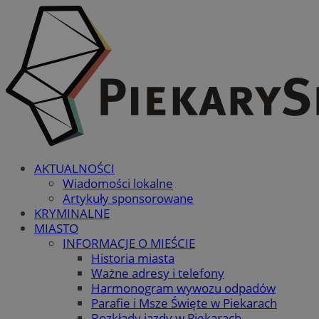
AKTUALNOŚCI
Wiadomości lokalne
Artykuły sponsorowane
KRYMINALNE
MIASTO
INFORMACJE O MIEŚCIE
Historia miasta
Ważne adresy i telefony
Harmonogram wywozu odpadów
Parafie i Msze Święte w Piekarach
Rozkłady jazdy w Piekarach