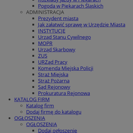
Pogoda w Piekarach Śląskich
ADMINISTRACJA
Prezydent miasta
Jak załatwić sprawę w Urzędzie Miasta
INSTYTUCJE
Urząd Stanu Cywilnego
MOPR
Urząd Skarbowy
ZUS
URZąd Pracy
Komenda Miejska Policji
Straż Miejska
Straż Pożarna
Sąd Rejonowy
Prokuratura Rejonowa
KATALOG FIRM
Katalog firm
Dodaj firmę do katalogu
OGŁOSZENIA
OGŁOSZENIA
Dodaj ogłoszenie