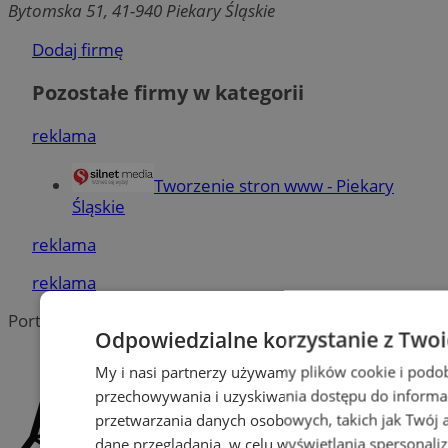
Bytomska 51, 41-940 Piekary Śląskie
Dodaj firmę
Pozostałe firmy w kategorii
reklama
Tworzenie stron www - Piekary
Śląskie
reklama
reklama
Portal należy do sieci
Odpowiedzialne korzystanie z Two
My i nasi partnerzy używamy plików cookie i podo
przechowywania i uzyskiwania dostępu do informa
przetwarzania danych osobowych, takich jak Twój ad
dane przeglądania, w celu wyświetlania spersonali