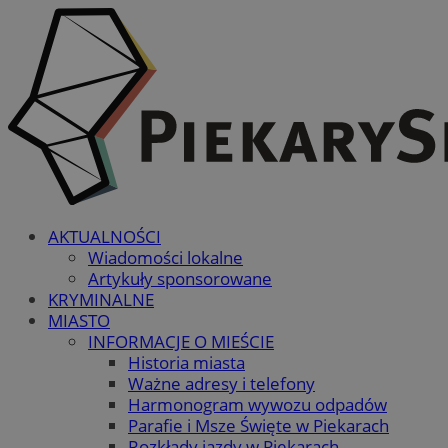
AKTUALNOŚCI
Wiadomości lokalne
Artykuły sponsorowane
KRYMINALNE
MIASTO
INFORMACJE O MIEŚCIE
Historia miasta
Ważne adresy i telefony
Harmonogram wywozu odpadów
Parafie i Msze Święte w Piekarach
Rozkłady jazdy w Piekarach