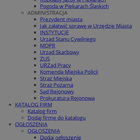
Pogoda w Piekarach Śląskich
ADMINISTRACJA
Prezydent miasta
Jak załatwić sprawę w Urzędzie Miasta
INSTYTUCJE
Urząd Stanu Cywilnego
MOPR
Urząd Skarbowy
ZUS
URZąd Pracy
Komenda Miejska Policji
Straż Miejska
Straż Pożarna
Sąd Rejonowy
Prokuratura Rejonowa
KATALOG FIRM
Katalog firm
Dodaj firmę do katalogu
OGŁOSZENIA
OGŁOSZENIA
Dodaj ogłoszenie