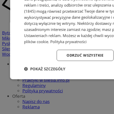
reklam i treści, analizy odbiorców oraz ulepszania 
(1845)
mogą również przetwarzać Twoje dane w tych
wykorzystywać precyzyjne dane geolokalizacyjne i
dotyczą wyłącznie tej witryny. Niektórzy dostawcy
uzasadnionym interesie zamiast na zgodzie; masz 
Bytom
-
Chorzów
-
Gliwice
-
Katowice
-
Łaziska Górne
-
Ustawieniach reklam
. Możesz w każdej chwili wyc
Mikołów
-
Mysłowice
-
Orzesze
-
Piekary Śląskie
-
plików cookie
.
Polityka prywatności
Pyskowice
-
Ruda Śląska
-
Rybnik
-
Siemianowice
-
Silesia.info.pl
-
Sosnowiec
-
Świętochłowice
-
Tychy
-
Wodzisław
-
Zabrze
-
Żory
ODRZUĆ WSZYSTKIE
Portal
POKAŻ SZCZEGÓŁY
Redakcja
Patronat medialny
Praktyki w silesia.info.pl
Niezbędne
Wydajność
Targetowanie
Fun
Regulaminy
Polityka prywatności
Oferta
Napisz do nas
Reklama