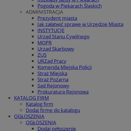
Pogoda w Piekarach Śląskich
ADMINISTRACJA
Prezydent miasta
Jak załatwić sprawę w Urzędzie Miasta
INSTYTUCJE
Urząd Stanu Cywilnego
MOPR
Urząd Skarbowy
ZUS
URZąd Pracy
Komenda Miejska Policji
Straż Miejska
Straż Pożarna
Sąd Rejonowy
Prokuratura Rejonowa
KATALOG FIRM
Katalog firm
Dodaj firmę do katalogu
OGŁOSZENIA
OGŁOSZENIA
Dodaj ogłoszenie