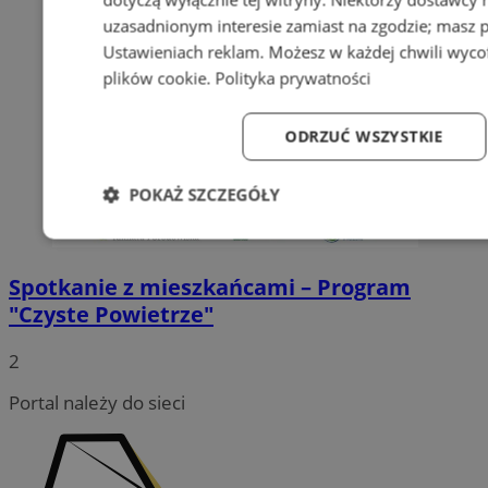
uzasadnionym interesie zamiast na zgodzie; masz 
Ustawieniach reklam
. Możesz w każdej chwili wyc
plików cookie
.
Polityka prywatności
ODRZUĆ WSZYSTKIE
POKAŻ SZCZEGÓŁY
Niezbędne
Wydajność
Targetowanie
Fun
Spotkanie z mieszkańcami – Program
"Czyste Powietrze"
2
Niezbędne
Wydajność
Targetowanie
Fun
Portal należy do sieci
Niezbędne pliki cookie umożliwiają korzystanie z podstawowych fun
logowanie użytkownika i zarządzanie kontem. Bez niezbędnych p
ze strony internetowej.