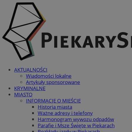
AKTUALNOŚCI
Wiadomości lokalne
Artykuły sponsorowane
KRYMINALNE
MIASTO
INFORMACJE O MIEŚCIE
Historia miasta
Ważne adresy i telefony
Harmonogram wywozu odpadów
Parafie i Msze Święte w Piekarach
Rozkłady jazdy w Piekarach