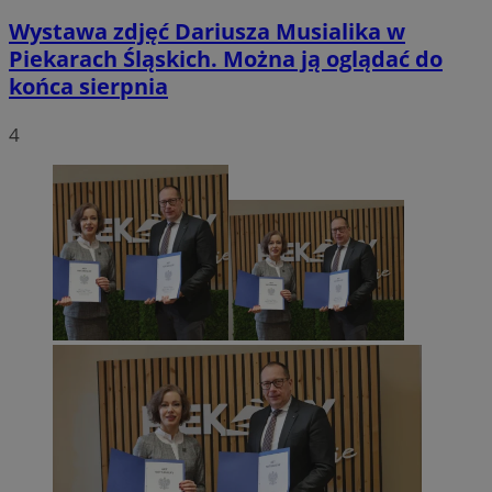
Wystawa zdjęć Dariusza Musialika w
Piekarach Śląskich. Można ją oglądać do
końca sierpnia
4