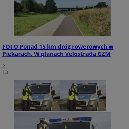
FOTO
Ponad 15 km dróg rowerowych w
Piekarach. W planach Velostrada GZM
2
13