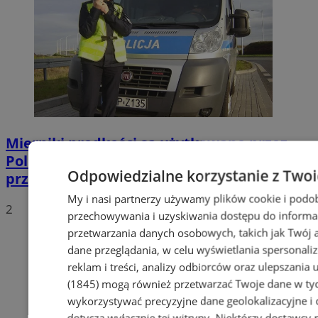
Mierniki prędkości są użytkowane przez
Policję zgodnie z obowiązującymi
Odpowiedzialne korzystanie z Two
przepisami
My i nasi partnerzy używamy plików cookie i podo
2
przechowywania i uzyskiwania dostępu do informa
przetwarzania danych osobowych, takich jak Twój ad
dane przeglądania, w celu wyświetlania spersonali
reklam i treści, analizy odbiorców oraz ulepszania 
(1845)
mogą również przetwarzać Twoje dane w tych
wykorzystywać precyzyjne dane geolokalizacyjne i
dotyczą wyłącznie tej witryny. Niektórzy dostawcy