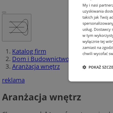
My i nasi partne
uzyskiwania dost
takich jak Twój a
spersonalizowanyc
usług.
Dostawcy s
w tym wykorzysty
wyłącznie tej wi
zamiast na zgodz
Katalog firm
chwili wycofać s
Dom i Budownictwo
Aranżacja wnętrz
POKAŻ SZCZ
reklama
Niezbędne
Aranżacja wnętrz