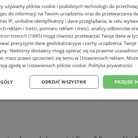
rzy używamy plików cookie i podobnych technologii do przechow
ępu do informacji na Twoim urządzeniu oraz do przetwarzania 
dres IP, unikalne identyfikatory i dane przeglądania, w celu wyświ
h reklam i treści, pomiaru reklam i treści, analizy odbiorców or
tron trzecich (1845)
mogą również przetwarzać Twoje dane w tych
wać precyzyjne dane geolokalizacyjne i cechy urządzenia. Twoje
tryny. Niektórzy dostawcy mogą opierać się na prawnie uzasadnio
ie; masz prawo sprzeciwić się temu w
Ustawieniach reklam
. Może
woją zgodę w
Ustawieniach plików cookie
.
Polityka prywatności
EGÓŁY
ODRZUĆ WSZYSTKIE
PRZEJDŹ 
Wydajność
Targetowanie
Funkcjonalność
Ni