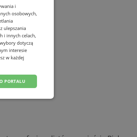
ywania i
danych osobowych,
etlania
az ulepszania
 i innych celach,
 wybory dotyczą
nym interesie
sz w każdej
DO PORTALU
esklasyfikowane