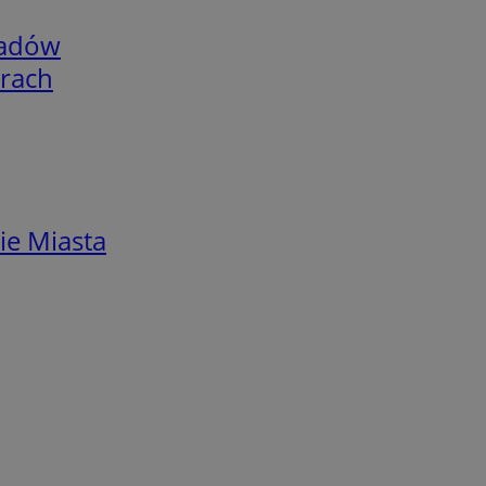
adów
arach
ie Miasta