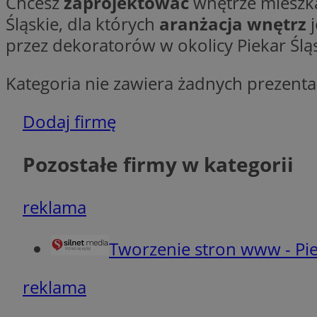
Chcesz
zaprojektować
wnętrze mieszka
Ni
Śląskie, dla których
aranżacja wnętrz
j
przez dekoratorów w okolicy Piekar Śląs
Niezbędne pliki cook
zarządzanie kontem. 
Kategoria nie zawiera żadnych prezentac
Nazwa
SessID
Dodaj firmę
QeSessID
MvSessID
Pozostałe firmy w kategorii
VISITOR_PRIVACY_
reklama
Tworzenie stron www - Pie
INGRESSCOOKIE
reklama