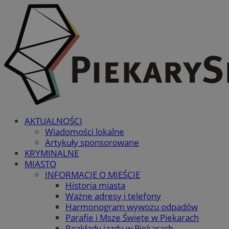
AKTUALNOŚCI
Wiadomości lokalne
Artykuły sponsorowane
KRYMINALNE
MIASTO
INFORMACJE O MIEŚCIE
Historia miasta
Ważne adresy i telefony
Harmonogram wywozu odpadów
Parafie i Msze Święte w Piekarach
Rozkłady jazdy w Piekarach