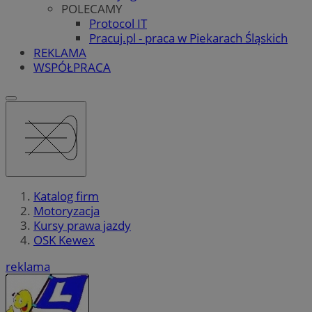
POLECAMY
Protocol IT
Pracuj.pl - praca w Piekarach Śląskich
REKLAMA
WSPÓŁPRACA
Katalog firm
Motoryzacja
Kursy prawa jazdy
OSK Kewex
reklama