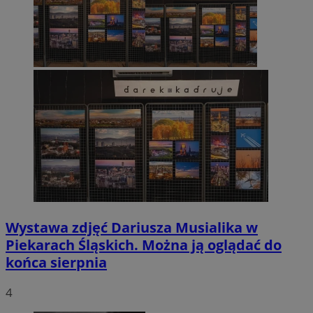
Wystawa zdjęć Dariusza Musialika w
Piekarach Śląskich. Można ją oglądać do
końca sierpnia
4