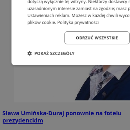
dotyczą wyłącznie tej witryny. Niektórzy dostawcy
uzasadnionym interesie zamiast na zgodzie; masz 
Ustawieniach reklam
. Możesz w każdej chwili wyc
plików cookie
.
Polityka prywatności
ODRZUĆ WSZYSTKIE
POKAŻ SZCZEGÓŁY
Niezbędne
Wydajność
Targetowanie
Fun
Niezbędne
Wydajność
Targetowanie
Fun
Sława Umińska-Duraj ponownie na fotelu
Niezbędne pliki cookie umożliwiają korzystanie z podstawowych fun
prezydenckim
logowanie użytkownika i zarządzanie kontem. Bez niezbędnych p
ze strony internetowej.