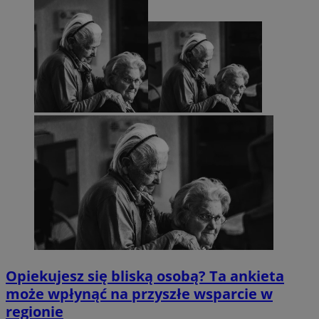
Opiekujesz się bliską osobą? Ta ankieta
może wpłynąć na przyszłe wsparcie w
regionie