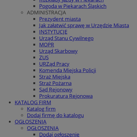
Pogoda w Piekarach Śląskich
ADMINISTRACJA
Prezydent miasta
Jak załatwić sprawę w Urzędzie Miasta
INSTYTUCJE
Urząd Stanu Cywilnego
MOPR
Urząd Skarbowy
ZUS
URZąd Pracy
Komenda Miejska Policji
Straż Miejska
Straż Pożarna
Sąd Rejonowy
Prokuratura Rejonowa
KATALOG FIRM
Katalog firm
Dodaj firmę do katalogu
OGŁOSZENIA
OGŁOSZENIA
Dodaj ogłoszenie