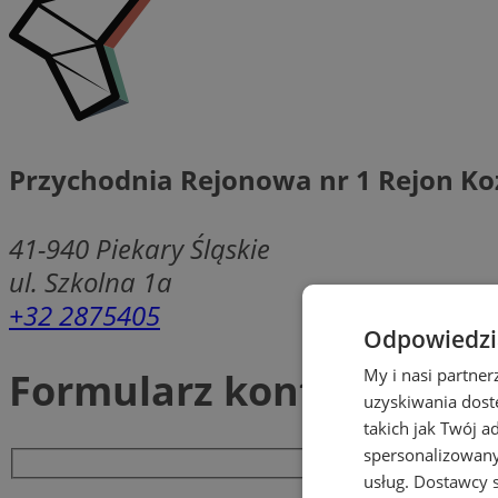
Przychodnia Rejonowa nr 1 Rejon K
41-940
Piekary Śląskie
ul. Szkolna 1a
+32 2875405
Odpowiedzia
Formularz kontaktowy
My i nasi partne
uzyskiwania dost
takich jak Twój a
spersonalizowanyc
usług.
Dostawcy s