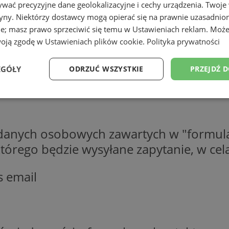
wać precyzyjne dane geolokalizacyjne i cechy urządzenia. Twoje
tryny. Niektórzy dostawcy mogą opierać się na prawnie uzasadnio
ie; masz prawo sprzeciwić się temu w
Ustawieniach reklam
. Może
woją zgodę w
Ustawieniach plików cookie
.
Polityka prywatności
EGÓŁY
ODRZUĆ WSZYSTKIE
PRZEJDŹ 
Wydajność
Targetowanie
Funkcjonalność
Ni
 danych osobowych zawartych w "formula
o którego będzie wysyłane zapytanie, w c
s email
ezbędne
Wydajność
Targetowanie
Funkcjonalność
Niesklasyfikow
ie umożliwiają korzystanie z podstawowych funkcji strony internetowej, takich jak log
Bez niezbędnych plików cookie nie można prawidłowo korzystać ze strony internetowe
Okres
Provider
/
Domena
Opis
przechowywania