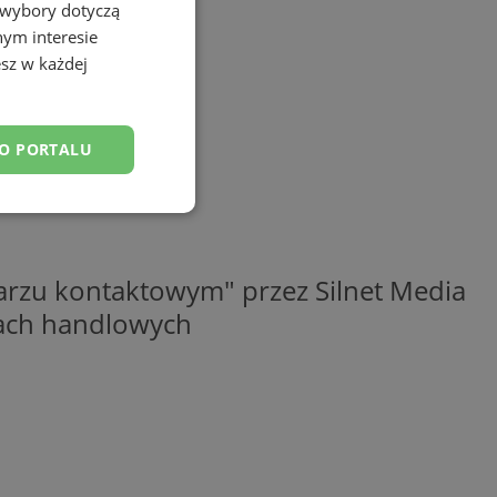
 wybory dotyczą
nym interesie
sz w każdej
DO PORTALU
esklasyfikowane
rzu kontaktowym" przez Silnet Media
elach handlowych
ane
owanie użytkownika i
j.