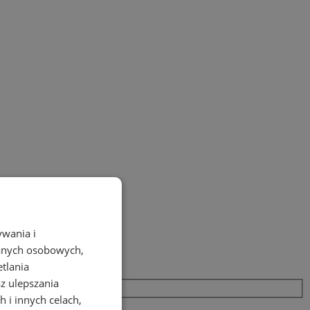
ywania i
danych osobowych,
etlania
az ulepszania
 i innych celach,