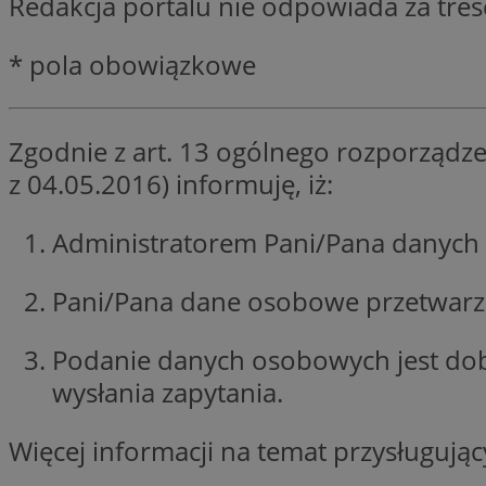
Redakcja portalu nie odpowiada za tre
SessID
QeSessID
* pola obowiązkowe
MvSessID
VISITOR_PRIVACY_
Zgodnie z art. 13 ogólnego rozporządze
z 04.05.2016) informuję, iż:
Administratorem Pani/Pana danych 
INGRESSCOOKIE
Pani/Pana dane osobowe przetwarzan
Podanie danych osobowych jest do
CookieScriptConse
wysłania zapytania.
Więcej informacji na temat przysługuj
__cf_bm