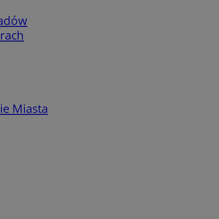
adów
arach
ie Miasta