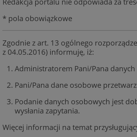
Redakcja portalu nie odpowiada za tre
SessID
QeSessID
* pola obowiązkowe
MvSessID
VISITOR_PRIVACY_
Zgodnie z art. 13 ogólnego rozporządze
z 04.05.2016) informuję, iż:
Administratorem Pani/Pana danych 
INGRESSCOOKIE
Pani/Pana dane osobowe przetwarzan
Podanie danych osobowych jest do
CookieScriptConse
wysłania zapytania.
Więcej informacji na temat przysługuj
__cf_bm