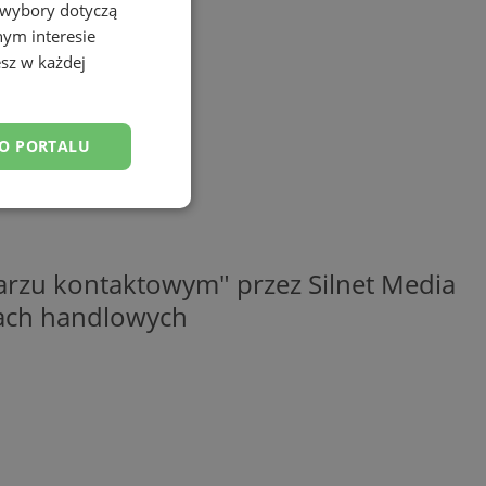
 wybory dotyczą
nym interesie
sz w każdej
DO PORTALU
esklasyfikowane
rzu kontaktowym" przez Silnet Media
elach handlowych
ane
owanie użytkownika i
j.