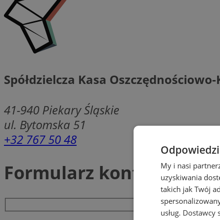
Spółdzielcza Kasa Oszczędnościowo-
41-940
Piekary Śląskie
ul. Bytomska 51
+32 767 50 48
Odpowiedzia
Formularz kontaktowy
My i nasi partne
uzyskiwania dost
takich jak Twój a
spersonalizowanyc
usług.
Dostawcy s