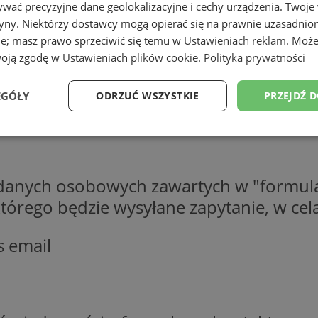
wać precyzyjne dane geolokalizacyjne i cechy urządzenia. Twoje
tryny. Niektórzy dostawcy mogą opierać się na prawnie uzasadnio
ie; masz prawo sprzeciwić się temu w
Ustawieniach reklam
. Może
woją zgodę w
Ustawieniach plików cookie
.
Polityka prywatności
EGÓŁY
ODRZUĆ WSZYSTKIE
PRZEJDŹ 
Wydajność
Targetowanie
Funkcjonalność
Ni
 danych osobowych zawartych w "formula
o którego będzie wysyłane zapytanie, w c
s email
ezbędne
Wydajność
Targetowanie
Funkcjonalność
Niesklasyfikow
ie umożliwiają korzystanie z podstawowych funkcji strony internetowej, takich jak log
Bez niezbędnych plików cookie nie można prawidłowo korzystać ze strony internetowe
Okres
Provider
/
Domena
Opis
przechowywania