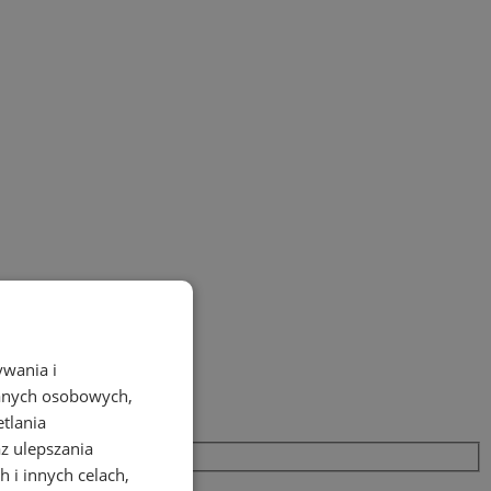
ywania i
danych osobowych,
etlania
az ulepszania
 i innych celach,