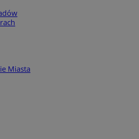
adów
arach
ie Miasta