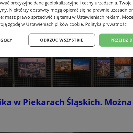
wać precyzyjne dane geolokalizacyjne i cechy urządzenia. Twoje
tryny. Niektórzy dostawcy mogą opierać się na prawnie uzasadnio
ie; masz prawo sprzeciwić się temu w
Ustawieniach reklam
. Może
woją zgodę w
Ustawieniach plików cookie
.
Polityka prywatności
EGÓŁY
ODRZUĆ WSZYSTKIE
PRZEJDŹ 
Wydajność
Targetowanie
Funkcjonalność
Ni
ka w Piekarach Śląskich. Można 
ezbędne
Wydajność
Targetowanie
Funkcjonalność
Niesklasyfikow
ie umożliwiają korzystanie z podstawowych funkcji strony internetowej, takich jak log
Bez niezbędnych plików cookie nie można prawidłowo korzystać ze strony internetowe
Okres
Provider
/
Domena
Opis
przechowywania