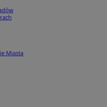
adów
arach
ie Miasta