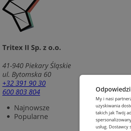
Tritex II Sp. z o.o.
41-940
Piekary Śląskie
ul. Bytomska 60
+32 391 90 30
Odpowiedzia
600 803 804
My i nasi partne
Najnowsze
uzyskiwania dost
takich jak Twój a
Popularne
spersonalizowanyc
usług.
Dostawcy s