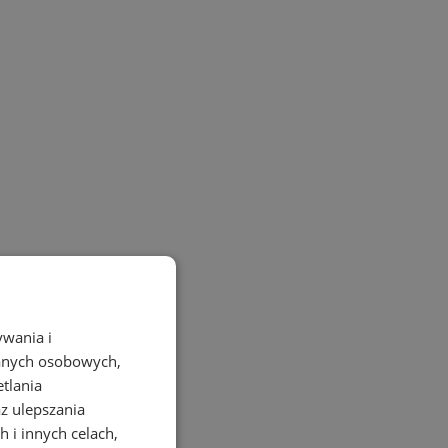
ywania i
danych osobowych,
etlania
az ulepszania
 i innych celach,