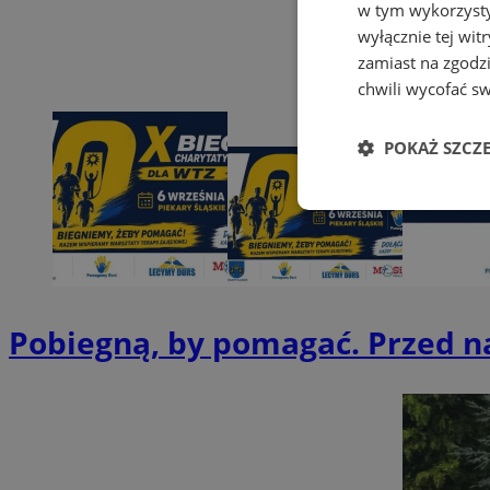
w tym wykorzysty
wyłącznie tej wi
zamiast na zgodz
chwili wycofać s
POKAŻ SZCZ
Niezbędne
Pobiegną, by pomagać. Przed 
Ni
Niezbędne pliki cook
zarządzanie kontem. 
Nazwa