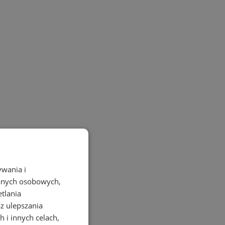
ywania i
danych osobowych,
etlania
az ulepszania
 i innych celach,