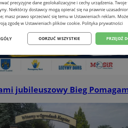
wać precyzyjne dane geolokalizacyjne i cechy urządzenia. Twoje
tryny. Niektórzy dostawcy mogą opierać się na prawnie uzasadnio
ie; masz prawo sprzeciwić się temu w
Ustawieniach reklam
. Może
woją zgodę w
Ustawieniach plików cookie
.
Polityka prywatności
EGÓŁY
ODRZUĆ WSZYSTKIE
PRZEJDŹ 
Wydajność
Targetowanie
Funkcjonalność
Ni
nami jubileuszowy Bieg Pomaga
ezbędne
Wydajność
Targetowanie
Funkcjonalność
Niesklasyfikow
ie umożliwiają korzystanie z podstawowych funkcji strony internetowej, takich jak log
Bez niezbędnych plików cookie nie można prawidłowo korzystać ze strony internetowe
Okres
Provider
/
Domena
Opis
przechowywania