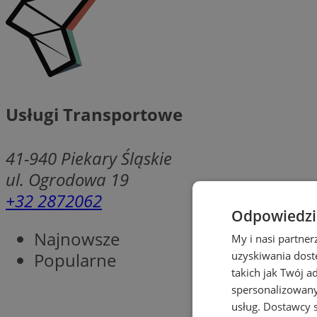
Usługi Transportowe
41-940
Piekary Śląskie
ul. Ogrodowa 19
+32 2872062
Odpowiedzia
Najnowsze
My i nasi partne
Popularne
uzyskiwania dost
takich jak Twój a
spersonalizowanyc
usług.
Dostawcy s