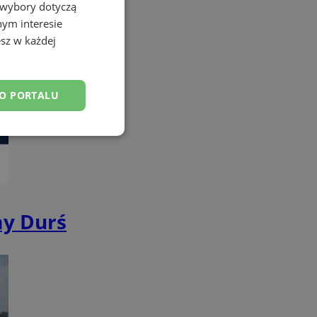
 wybory dotyczą
nym interesie
sz w każdej
DO PORTALU
esklasyfikowane
my Durś
ane
owanie użytkownika i
j.