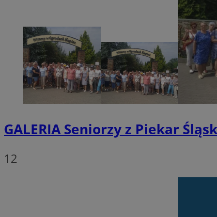
SessID
QeSessID
MvSessID
VISITOR_PRIVACY_
GALERIA
Seniorzy z Piekar Śląsk
INGRESSCOOKIE
12
CookieScriptConse
__cf_bm