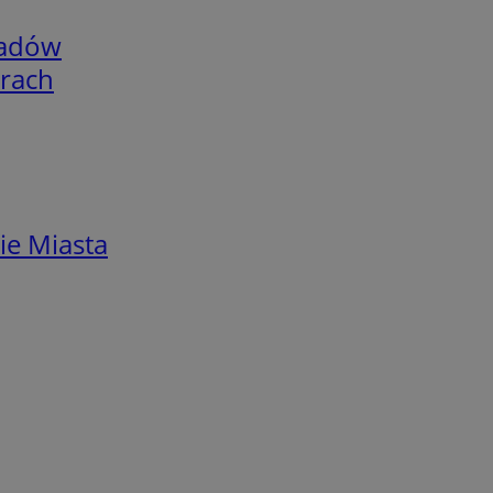
adów
arach
ie Miasta