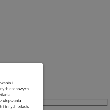
ywania i
danych osobowych,
etlania
az ulepszania
 i innych celach,