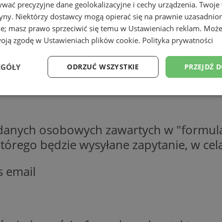
wać precyzyjne dane geolokalizacyjne i cechy urządzenia. Twoje
tryny. Niektórzy dostawcy mogą opierać się na prawnie uzasadnio
ie; masz prawo sprzeciwić się temu w
Ustawieniach reklam
. Może
woją zgodę w
Ustawieniach plików cookie
.
Polityka prywatności
EGÓŁY
ODRZUĆ WSZYSTKIE
PRZEJDŹ 
Wydajność
Targetowanie
Funkcjonalność
Ni
 danych osobowych zawartych w "formula
o którego będzie wysyłane zapytanie, w c
s email
ezbędne
Wydajność
Targetowanie
Funkcjonalność
Niesklasyfikow
ie umożliwiają korzystanie z podstawowych funkcji strony internetowej, takich jak log
Bez niezbędnych plików cookie nie można prawidłowo korzystać ze strony internetowe
Okres
Provider
/
Domena
Opis
przechowywania