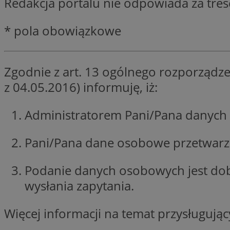
Redakcja portalu nie odpowiada za tre
SessID
QeSessID
* pola obowiązkowe
MvSessID
VISITOR_PRIVACY_
Zgodnie z art. 13 ogólnego rozporządze
z 04.05.2016) informuję, iż:
Administratorem Pani/Pana danych 
INGRESSCOOKIE
Pani/Pana dane osobowe przetwarzan
Podanie danych osobowych jest do
CookieScriptConse
wysłania zapytania.
Więcej informacji na temat przysługuj
__cf_bm