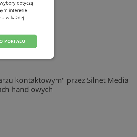
 wybory dotyczą
nym interesie
sz w każdej
DO PORTALU
esklasyfikowane
rzu kontaktowym" przez Silnet Media
elach handlowych
ane
owanie użytkownika i
j.