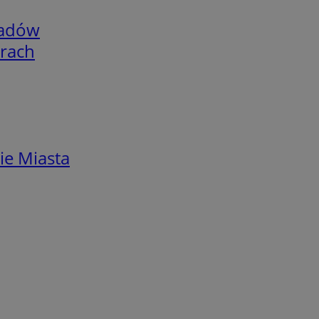
adów
arach
ie Miasta