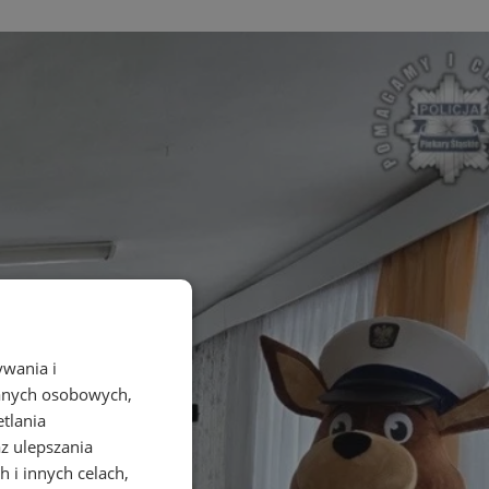
ywania i
danych osobowych,
etlania
az ulepszania
 i innych celach,