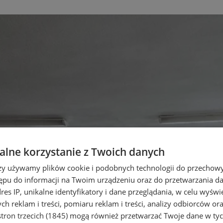
lne korzystanie z Twoich danych
rzy używamy plików cookie i podobnych technologii do przechow
ępu do informacji na Twoim urządzeniu oraz do przetwarzania 
dres IP, unikalne identyfikatory i dane przeglądania, w celu wyświ
h reklam i treści, pomiaru reklam i treści, analizy odbiorców or
tron trzecich (1845)
mogą również przetwarzać Twoje dane w tych