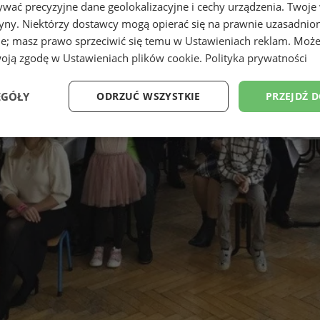
wać precyzyjne dane geolokalizacyjne i cechy urządzenia. Twoje
tryny. Niektórzy dostawcy mogą opierać się na prawnie uzasadnio
ie; masz prawo sprzeciwić się temu w
Ustawieniach reklam
. Może
woją zgodę w
Ustawieniach plików cookie
.
Polityka prywatności
EGÓŁY
ODRZUĆ WSZYSTKIE
PRZEJDŹ 
Wydajność
Targetowanie
Funkcjonalność
Ni
ezbędne
Wydajność
Targetowanie
Funkcjonalność
Niesklasyfikow
ie umożliwiają korzystanie z podstawowych funkcji strony internetowej, takich jak log
Bez niezbędnych plików cookie nie można prawidłowo korzystać ze strony internetowe
Okres
Provider
/
Domena
Opis
przechowywania