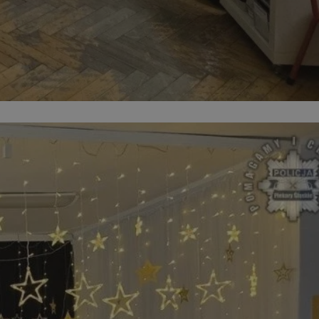
dentyfikator sesji.
dentyfikator sesji.
dentyfikator sesji.
informacje o
o preferencjach
czas korzystania z
tyczące polityki
, zapewniając ich
izytach. Dzięki
ponownie
cji, co zwiększa
jami ochrony
werów obsługuje
ntekście
elu optymalizacji
 przez usługę
iętywania
dy użytkownika na
ne, aby baner cookie
prawnie.
żniania ludzi i
strony internetowej,
ie ważnych