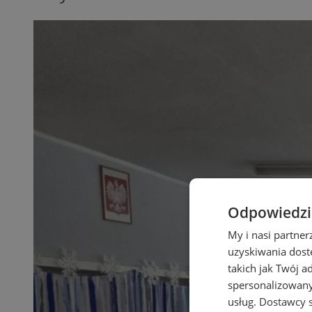
Odpowiedzia
My i nasi partne
uzyskiwania dost
takich jak Twój a
spersonalizowanyc
usług.
Dostawcy s