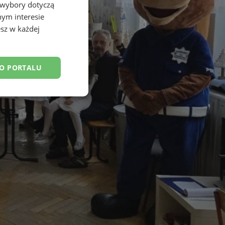
 wybory dotyczą
nym interesie
sz w każdej
DO PORTALU
esklasyfikowane
ane
owanie użytkownika i
j.