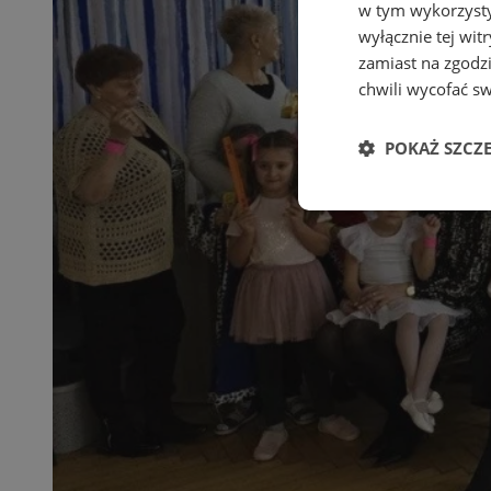
w tym wykorzysty
wyłącznie tej wi
zamiast na zgodz
chwili wycofać s
POKAŻ SZCZ
Niezbędne
Ni
Niezbędne pliki cook
zarządzanie kontem. 
Nazwa