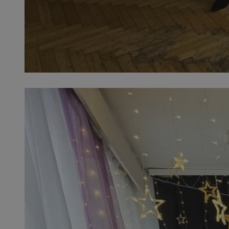
SessID
QeSessID
MvSessID
VISITOR_PRIVACY_
INGRESSCOOKIE
CookieScriptConse
__cf_bm