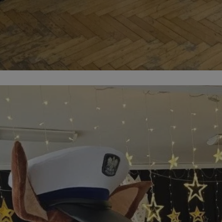
piekaryslaskie.com.pl
1 rok
Ten plik cookie przechowuje i
piekaryslaskie.com.pl
1 rok
Ten plik cookie przechowuje i
piekaryslaskie.com.pl
1 rok
Ten plik cookie przechowuje i
METADATA
5 miesięcy 4
Ten plik cookie przechowuje 
YouTube
tygodnie
zgodzie użytkownika oraz jeg
.youtube.com
dotyczących prywatności pod
witryny. Rejestruje wybory do
prywatności i ustawień zgody
przestrzeganie w kolejnych w
temu użytkownik nie musi 
konfigurować swoich preferen
wygodę i zgodność z regulac
danych.
Sesja
Rejestruje, który klaster ser
NGINX Inc.
gościa. Jest to używane w ko
bh.contextweb.com
równoważenia obciążenia w c
doświadczenia użytkownika.
Google Privacy Policy
nt
4 tygodnie 2 dni
Ten plik cookie jest używany
CookieScript
Cookie-Script.com do zapam
piekaryslaskie.com.pl
preferencji dotyczących zgo
pliki cookie. Jest to koniecz
Cookie-Script.com działał po
29 minut 59
Ten plik cookie służy do rozró
Cloudflare Inc.
sekund
botów. Jest to korzystne dla 
.temu.com
ponieważ umożliwia tworzen