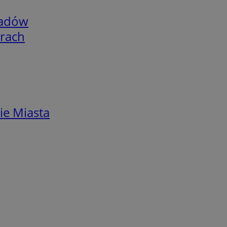
adów
arach
ie Miasta