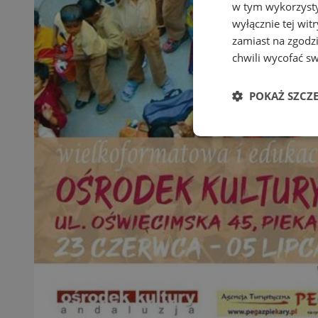
w tym wykorzysty
wyłącznie tej wi
zamiast na zgodz
chwili wycofać s
POKAŻ SZCZ
Niezbędne
Ni
Niezbędne pliki cook
zarządzanie kontem. 
Nazwa