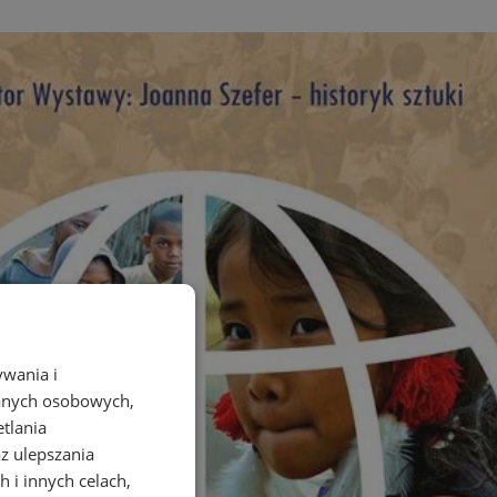
ywania i
danych osobowych,
etlania
az ulepszania
 i innych celach,