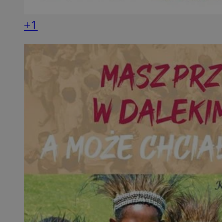
SessID
+1
QeSessID
MvSessID
VISITOR_PRIVACY_
INGRESSCOOKIE
CookieScriptConse
__cf_bm