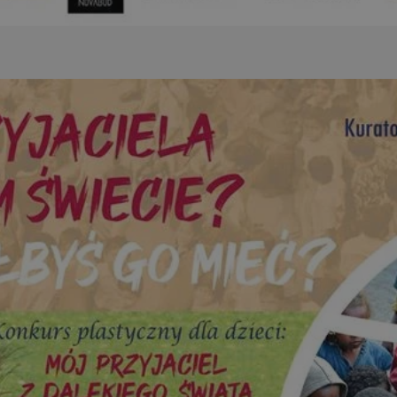
piekaryslaskie.com.pl
1 rok
Ten plik cookie przechowuje i
piekaryslaskie.com.pl
1 rok
Ten plik cookie przechowuje i
piekaryslaskie.com.pl
1 rok
Ten plik cookie przechowuje i
METADATA
5 miesięcy 4
Ten plik cookie przechowuje 
YouTube
tygodnie
zgodzie użytkownika oraz jeg
.youtube.com
dotyczących prywatności pod
witryny. Rejestruje wybory do
prywatności i ustawień zgody
przestrzeganie w kolejnych w
temu użytkownik nie musi 
konfigurować swoich preferen
wygodę i zgodność z regulac
danych.
Sesja
Rejestruje, który klaster ser
NGINX Inc.
gościa. Jest to używane w ko
bh.contextweb.com
równoważenia obciążenia w c
doświadczenia użytkownika.
Google Privacy Policy
nt
4 tygodnie 2 dni
Ten plik cookie jest używany
CookieScript
Cookie-Script.com do zapam
piekaryslaskie.com.pl
preferencji dotyczących zgo
pliki cookie. Jest to koniecz
Cookie-Script.com działał po
29 minut 59
Ten plik cookie służy do rozró
Cloudflare Inc.
sekund
botów. Jest to korzystne dla 
.temu.com
ponieważ umożliwia tworzen