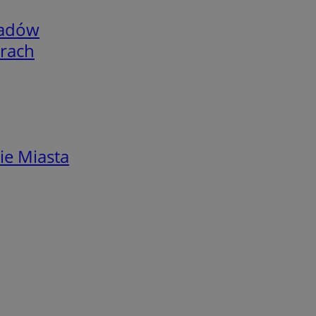
adów
arach
ie Miasta