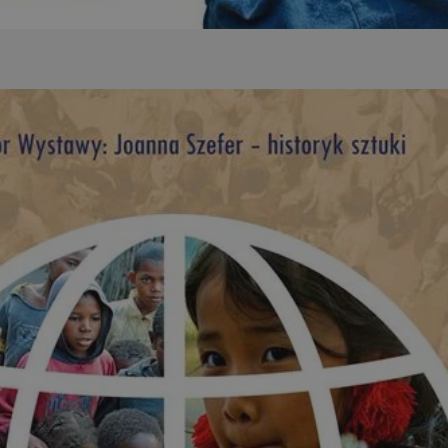
dentyfikator sesji.
dentyfikator sesji.
dentyfikator sesji.
informacje o
o preferencjach
czas korzystania z
tyczące polityki
, zapewniając ich
izytach. Dzięki
ponownie
cji, co zwiększa
jami ochrony
werów obsługuje
ntekście
elu optymalizacji
 przez usługę
iętywania
dy użytkownika na
ne, aby baner cookie
prawnie.
żniania ludzi i
strony internetowej,
ie ważnych