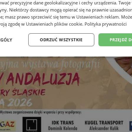
wać precyzyjne dane geolokalizacyjne i cechy urządzenia. Twoje
tryny. Niektórzy dostawcy mogą opierać się na prawnie uzasadnio
ie; masz prawo sprzeciwić się temu w
Ustawieniach reklam
. Może
woją zgodę w
Ustawieniach plików cookie
.
Polityka prywatności
EGÓŁY
ODRZUĆ WSZYSTKIE
PRZEJDŹ 
Wydajność
Targetowanie
Funkcjonalność
Ni
ezbędne
Wydajność
Targetowanie
Funkcjonalność
Niesklasyfikow
ie umożliwiają korzystanie z podstawowych funkcji strony internetowej, takich jak log
Bez niezbędnych plików cookie nie można prawidłowo korzystać ze strony internetowe
Okres
Provider
/
Domena
Opis
przechowywania