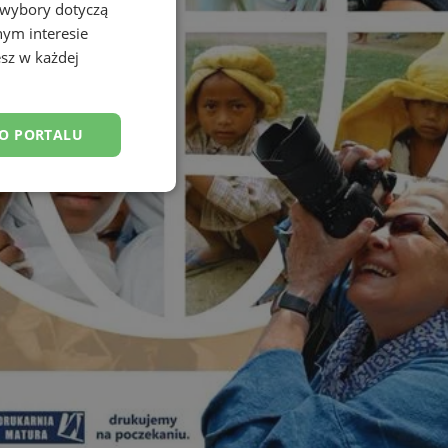
 wybory dotyczą
nym interesie
sz w każdej
DO PORTALU
esklasyfikowane
ane
owanie użytkownika i
j.