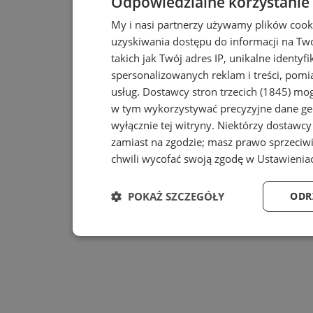
Odpowiedzialne korzystanie
My i nasi partnerzy używamy plików cook
uzyskiwania dostępu do informacji na T
takich jak Twój adres IP, unikalne identyf
spersonalizowanych reklam i treści, pomia
usług.
Dostawcy stron trzecich (1845)
mogą
w tym wykorzystywać precyzyjne dane geo
wyłącznie tej witryny. Niektórzy dostawc
zamiast na zgodzie; masz prawo sprzeciw
chwili wycofać swoją zgodę w
Ustawienia
POKAŻ SZCZEGÓŁY
ODR
Niezbędne
Wydajność