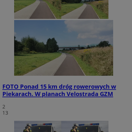
FOTO
Ponad 15 km dróg rowerowych w
Piekarach. W planach Velostrada GZM
2
13