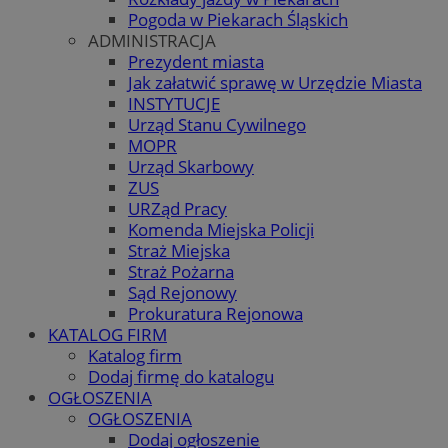
Pogoda w Piekarach Śląskich
ADMINISTRACJA
Prezydent miasta
Jak załatwić sprawę w Urzędzie Miasta
INSTYTUCJE
Urząd Stanu Cywilnego
MOPR
Urząd Skarbowy
ZUS
URZąd Pracy
Komenda Miejska Policji
Straż Miejska
Straż Pożarna
Sąd Rejonowy
Prokuratura Rejonowa
KATALOG FIRM
Katalog firm
Dodaj firmę do katalogu
OGŁOSZENIA
OGŁOSZENIA
Dodaj ogłoszenie