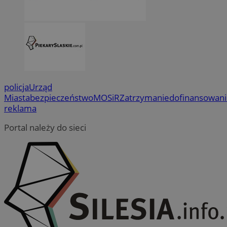
policja
Urząd
Miasta
bezpieczeństwo
MOSiR
Zatrzymanie
dofinansowan
reklama
Portal należy do sieci