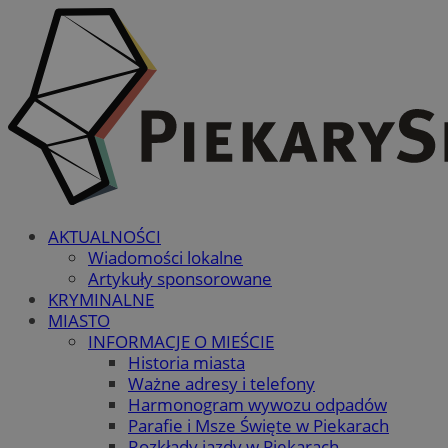
AKTUALNOŚCI
Wiadomości lokalne
Artykuły sponsorowane
KRYMINALNE
MIASTO
INFORMACJE O MIEŚCIE
Historia miasta
Ważne adresy i telefony
Harmonogram wywozu odpadów
Parafie i Msze Święte w Piekarach
Rozkłady jazdy w Piekarach