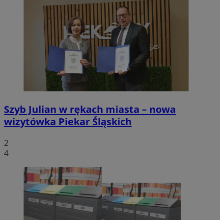
Szyb Julian w rękach miasta – nowa
wizytówka Piekar Śląskich
2
4