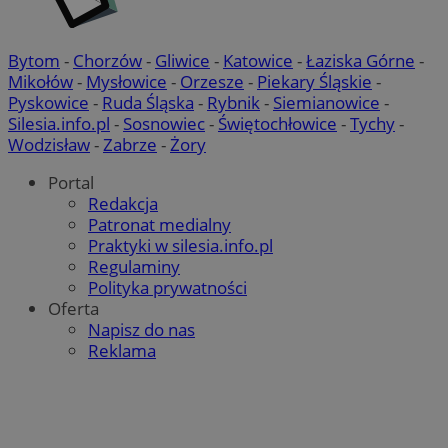
Bytom
-
Chorzów
-
Gliwice
-
Katowice
-
Łaziska Górne
-
Mikołów
-
Mysłowice
-
Orzesze
-
Piekary Śląskie
-
Pyskowice
-
Ruda Śląska
-
Rybnik
-
Siemianowice
-
Silesia.info.pl
-
Sosnowiec
-
Świętochłowice
-
Tychy
-
Wodzisław
-
Zabrze
-
Żory
Portal
Redakcja
Patronat medialny
Praktyki w silesia.info.pl
Regulaminy
Polityka prywatności
Oferta
Napisz do nas
Reklama