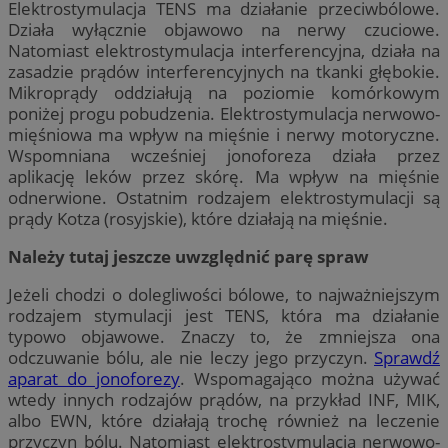
Elektrostymulacja TENS ma działanie przeciwbólowe.
Działa wyłącznie objawowo na nerwy czuciowe.
Natomiast elektrostymulacja interferencyjna, działa na
zasadzie prądów interferencyjnych na tkanki głębokie.
Mikroprądy oddziałują na poziomie komórkowym
poniżej progu pobudzenia. Elektrostymulacja nerwowo-
mięśniowa ma wpływ na mięśnie i nerwy motoryczne.
Wspomniana wcześniej jonoforeza działa przez
aplikację leków przez skórę. Ma wpływ na mięśnie
odnerwione. Ostatnim rodzajem elektrostymulacji są
prądy Kotza (rosyjskie), które działają na mięśnie.
Należy tutaj jeszcze uwzględnić parę spraw
Jeżeli chodzi o dolegliwości bólowe, to najważniejszym
rodzajem stymulacji jest TENS, która ma działanie
typowo objawowe. Znaczy to, że zmniejsza ona
odczuwanie bólu, ale nie leczy jego przyczyn.
Sprawdź
aparat do jonoforezy
. Wspomagająco można używać
wtedy innych rodzajów prądów, na przykład INF, MIK,
albo EWN, które działają trochę również na leczenie
przyczyn bólu. Natomiast elektrostymulacja nerwowo-