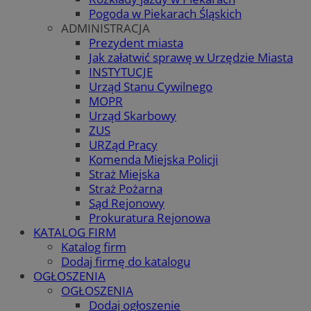
Pogoda w Piekarach Śląskich
ADMINISTRACJA
Prezydent miasta
Jak załatwić sprawę w Urzędzie Miasta
INSTYTUCJE
Urząd Stanu Cywilnego
MOPR
Urząd Skarbowy
ZUS
URZąd Pracy
Komenda Miejska Policji
Straż Miejska
Straż Pożarna
Sąd Rejonowy
Prokuratura Rejonowa
KATALOG FIRM
Katalog firm
Dodaj firmę do katalogu
OGŁOSZENIA
OGŁOSZENIA
Dodaj ogłoszenie