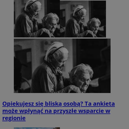
Opiekujesz się bliską osobą? Ta ankieta
może wpłynąć na przyszłe wsparcie w
regionie