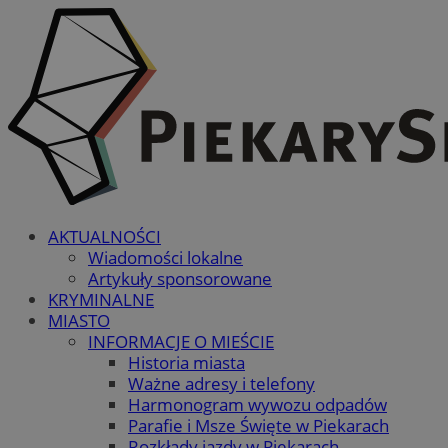
AKTUALNOŚCI
Wiadomości lokalne
Artykuły sponsorowane
KRYMINALNE
MIASTO
INFORMACJE O MIEŚCIE
Historia miasta
Ważne adresy i telefony
Harmonogram wywozu odpadów
Parafie i Msze Święte w Piekarach
Rozkłady jazdy w Piekarach