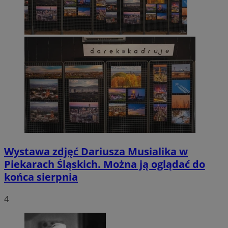
Wystawa zdjęć Dariusza Musialika w
Piekarach Śląskich. Można ją oglądać do
końca sierpnia
4