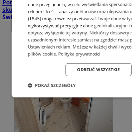
Poradnia leczenia ran przewlekłych -
dane przeglądania, w celu wyświetlania spersonali
skuteczna terapia trudno gojących się ran |
reklam i treści, analizy odbiorców oraz ulepszania 
Świętochłowice
(1845)
mogą również przetwarzać Twoje dane w tych
wykorzystywać precyzyjne dane geolokalizacyjne i
dotyczą wyłącznie tej witryny. Niektórzy dostawcy
uzasadnionym interesie zamiast na zgodzie; masz 
Ustawieniach reklam
. Możesz w każdej chwili wyc
plików cookie
.
Polityka prywatności
ODRZUĆ WSZYSTKIE
POKAŻ SZCZEGÓŁY
Niezbędne
Wydajność
Targetowanie
Fun