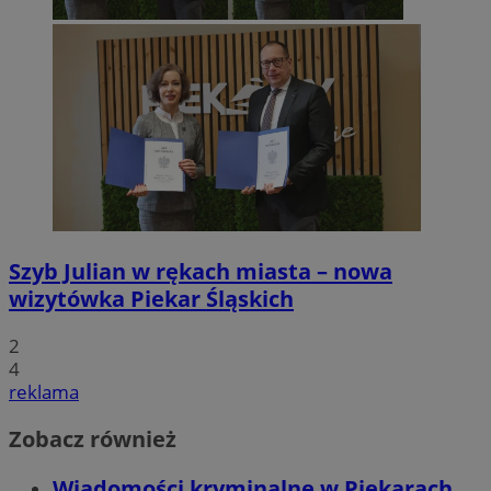
Szyb Julian w rękach miasta – nowa
wizytówka Piekar Śląskich
2
4
reklama
Zobacz również
Wiadomości kryminalne w Piekarach