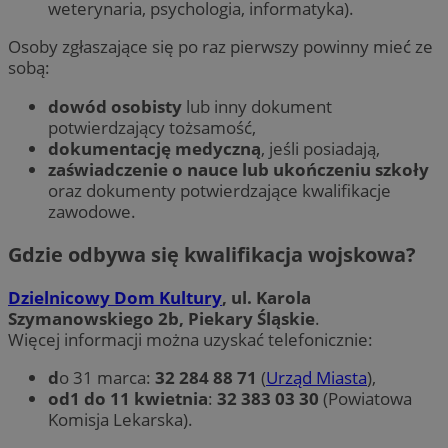
weterynaria, psychologia, informatyka).
Osoby zgłaszające się po raz pierwszy powinny mieć ze
sobą:
dowód osobisty
lub inny dokument
potwierdzający tożsamość,
dokumentację medyczną
, jeśli posiadają,
z
aświadczenie o nauce lub ukończeniu szkoły
oraz dokumenty potwierdzające kwalifikacje
zawodowe.
Gdzie odbywa się kwalifikacja wojskowa?
Dzielnicowy Dom Kultury
, ul. Karola
Szymanowskiego 2b, Piekary Śląskie
.
Więcej informacji można uzyskać telefonicznie:
d
o 31 marca:
32 284 88 71
(
Urząd Miasta
),
od1 do 11 kwietnia
:
32 383 03 30
(Powiatowa
Komisja Lekarska).