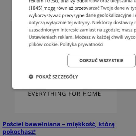
reklam i treści, analizy odbiorców oraz ulepszania 
(1845)
mogą również przetwarzać Twoje dane w tych
wykorzystywać precyzyjne dane geolokalizacyjne i
dotyczą wyłącznie tej witryny. Niektórzy dostawcy
uzasadnionym interesie zamiast na zgodzie; masz 
Ustawieniach reklam
. Możesz w każdej chwili wyc
plików cookie
.
Polityka prywatności
ODRZUĆ WSZYSTKIE
POKAŻ SZCZEGÓŁY
Niezbędne
Wydajność
Targetowanie
Fun
Pościel bawełniana – miękkość, którą
pokochasz!
Niezbędne
Wydajność
Targetowanie
Fun