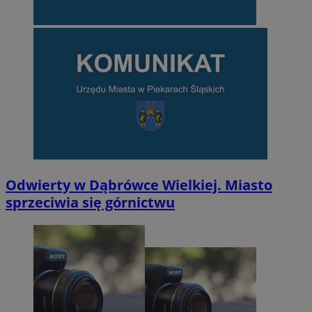
Odwierty w Dąbrówce Wielkiej. Miasto
sprzeciwia się górnictwu