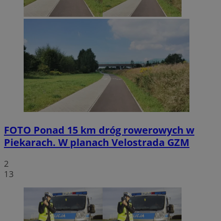
FOTO
Ponad 15 km dróg rowerowych w
Piekarach. W planach Velostrada GZM
2
13