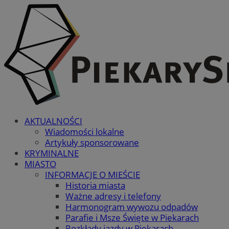
AKTUALNOŚCI
Wiadomości lokalne
Artykuły sponsorowane
KRYMINALNE
MIASTO
INFORMACJE O MIEŚCIE
Historia miasta
Ważne adresy i telefony
Harmonogram wywozu odpadów
Parafie i Msze Święte w Piekarach
Rozkłady jazdy w Piekarach