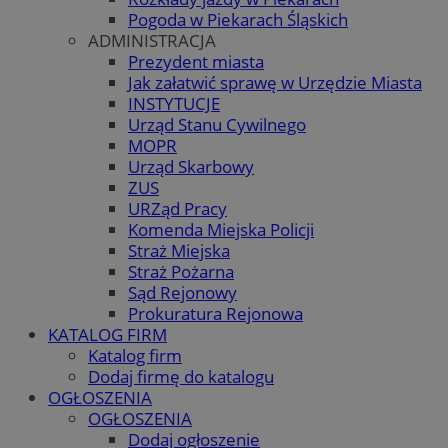
Pogoda w Piekarach Śląskich
ADMINISTRACJA
Prezydent miasta
Jak załatwić sprawę w Urzędzie Miasta
INSTYTUCJE
Urząd Stanu Cywilnego
MOPR
Urząd Skarbowy
ZUS
URZąd Pracy
Komenda Miejska Policji
Straż Miejska
Straż Pożarna
Sąd Rejonowy
Prokuratura Rejonowa
KATALOG FIRM
Katalog firm
Dodaj firmę do katalogu
OGŁOSZENIA
OGŁOSZENIA
Dodaj ogłoszenie