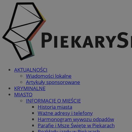
AKTUALNOŚCI
Wiadomości lokalne
Artykuły sponsorowane
KRYMINALNE
MIASTO
INFORMACJE O MIEŚCIE
Historia miasta
Ważne adresy i telefony
Harmonogram wywozu odpadów
Parafie i Msze Święte w Piekarach
Rozkłady jazdy w Piekarach