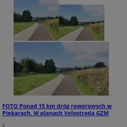
FOTO
Ponad 15 km dróg rowerowych w
Piekarach. W planach Velostrada GZM
2