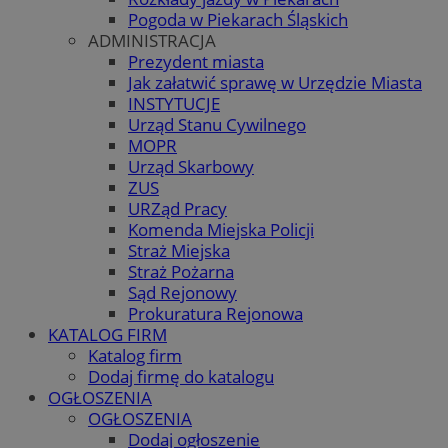
Pogoda w Piekarach Śląskich
ADMINISTRACJA
Prezydent miasta
Jak załatwić sprawę w Urzędzie Miasta
INSTYTUCJE
Urząd Stanu Cywilnego
MOPR
Urząd Skarbowy
ZUS
URZąd Pracy
Komenda Miejska Policji
Straż Miejska
Straż Pożarna
Sąd Rejonowy
Prokuratura Rejonowa
KATALOG FIRM
Katalog firm
Dodaj firmę do katalogu
OGŁOSZENIA
OGŁOSZENIA
Dodaj ogłoszenie