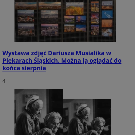
Wystawa zdjęć Dariusza Musialika w
Piekarach Śląskich. Można ją oglądać do
końca sierpnia
4