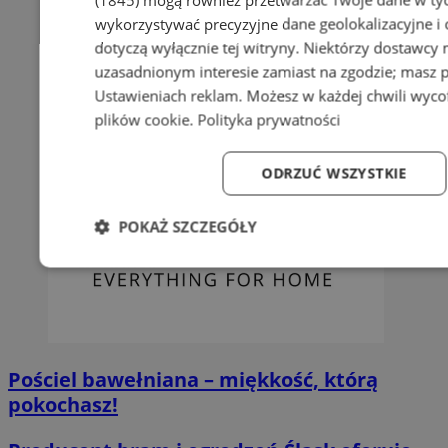
wykorzystywać precyzyjne dane geolokalizacyjne i
dotyczą wyłącznie tej witryny. Niektórzy dostawcy
uzasadnionym interesie zamiast na zgodzie; masz 
Ustawieniach reklam
. Możesz w każdej chwili wyc
plików cookie
.
Polityka prywatności
ODRZUĆ WSZYSTKIE
POKAŻ SZCZEGÓŁY
Niezbędne
Wydajność
Targetowanie
Fun
Pościel bawełniana – miękkość, którą
pokochasz!
Niezbędne
Wydajność
Targetowanie
Fun