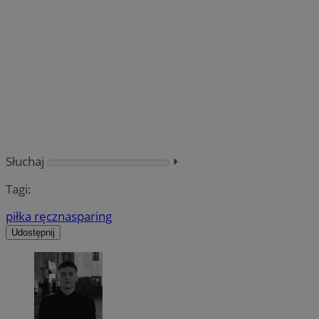
Słuchaj
⏵︎
Tagi:
piłka ręczna
sparing
Udostępnij