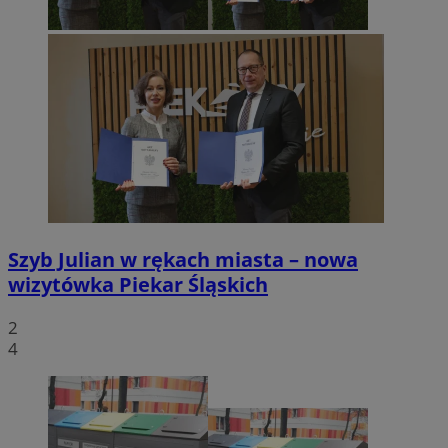
Szyb Julian w rękach miasta – nowa
wizytówka Piekar Śląskich
2
4