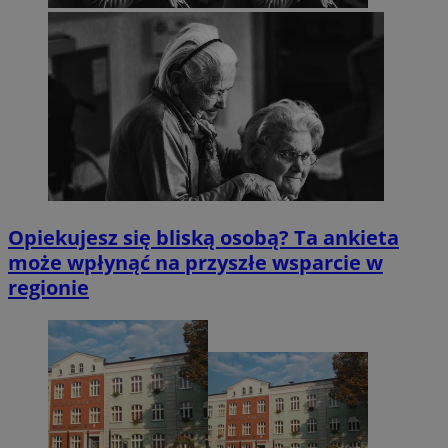
Opiekujesz się bliską osobą? Ta ankieta
może wpłynąć na przyszłe wsparcie w
regionie