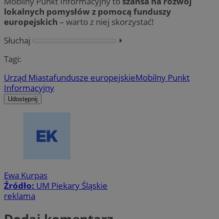
Mobilny Punkt Informacyjny to
szansa na rozwój
lokalnych pomysłów z pomocą funduszy
europejskich
– warto z niej skorzystać!
Słuchaj
⏵︎
Tagi:
Urząd Miasta
fundusze europejskie
Mobilny Punkt
Informacyjny
Udostępnij
Ewa Kurpas
Źródło:
UM Piekary Śląskie
reklama
Dodaj komentarz