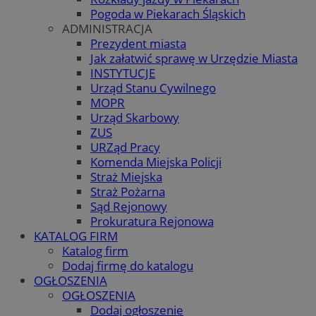
Pogoda w Piekarach Śląskich
ADMINISTRACJA
Prezydent miasta
Jak załatwić sprawę w Urzędzie Miasta
INSTYTUCJE
Urząd Stanu Cywilnego
MOPR
Urząd Skarbowy
ZUS
URZąd Pracy
Komenda Miejska Policji
Straż Miejska
Straż Pożarna
Sąd Rejonowy
Prokuratura Rejonowa
KATALOG FIRM
Katalog firm
Dodaj firmę do katalogu
OGŁOSZENIA
OGŁOSZENIA
Dodaj ogłoszenie