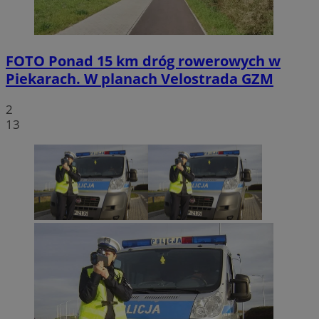
FOTO
Ponad 15 km dróg rowerowych w
Piekarach. W planach Velostrada GZM
2
13