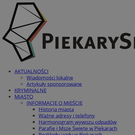
AKTUALNOŚCI
Wiadomości lokalne
Artykuły sponsorowane
KRYMINALNE
MIASTO
INFORMACJE O MIEŚCIE
Historia miasta
Ważne adresy i telefony
Harmonogram wywozu odpadów
Parafie i Msze Święte w Piekarach
Rozkłady jazdy w Piekarach