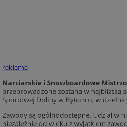
SessID
QeSessID
MvSessID
VISITOR_PRIVACY_
reklama
INGRESSCOOKIE
Narciarskie i Snowboardowe Mistrzo
przeprowadzone zostaną w najbliższą s
CookieScriptConse
Sportowej Doliny w Bytomiu, w dzielnic
Zawody są ogólnodostępne. Udział w ni
__cf_bm
niezależnie od wieku z wyjątkiem zaw