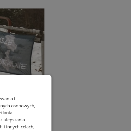
ywania i
danych osobowych,
etlania
az ulepszania
 i innych celach,