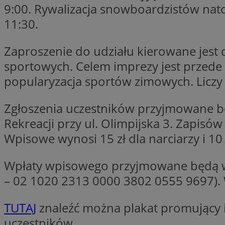
9:00. Rywalizacja snowboardzistów nat
11:30.
Nazwa
Zaproszenie do udziału kierowane jest 
Pro
Nazwa
Nazwa
Do
sportowych. Celem imprezy jest przede
Nazwa
openstat_gid
ustat_gid
google_push
.bi
popularyzacja sportów zimowych. Liczy 
ustat_3zn4uzjz1qh
__Secure-
ROLLOUT_TOKEN
openstat_ui7qxbn
Zgłoszenia uczestników przyjmowane będ
ustat_mscumsezXj6
Rekreacji przy ul. Olimpijska 3. Zapis
ustat_h0XXxbtbr5aj
sa-user-id-v3
Wpisowe wynosi 15 zł dla narciarzy i 10
tuuid
__mguid_
Wpłaty wpisowego przyjmowane będą wy
tuuid
_clck
– 02 1020 2313 0000 3802 0555 9697).
OAID
TUTAJ
znaleźć można plakat promujący 
_clsk
ustat_5ei1p1pnc3n
uczestników.
__mguid_