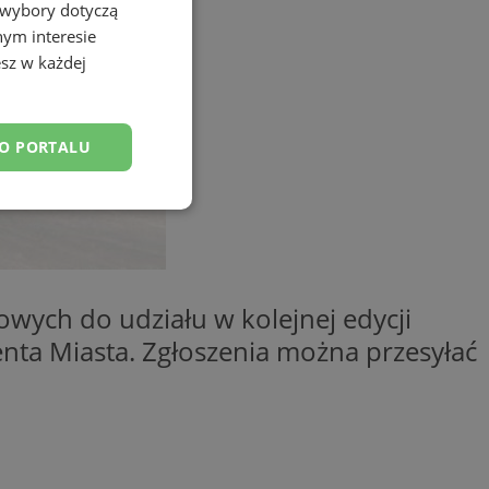
 wybory dotyczą
nym interesie
sz w każdej
DO PORTALU
esklasyfikowane
wych do udziału w kolejnej edycji
nta Miasta. Zgłoszenia można przesyłać
ane
owanie użytkownika i
j.