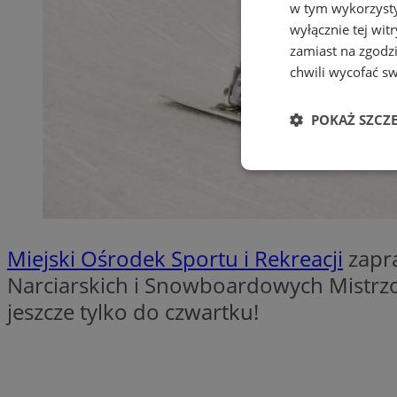
w tym wykorzysty
wyłącznie tej wi
zamiast na zgodz
chwili wycofać s
POKAŻ SZCZ
Niezbędne
Miejski Ośrodek Sportu i Rekreacji
zapra
Narciarskich i Snowboardowych Mistrzo
Ni
jeszcze tylko do czwartku!
Niezbędne pliki cook
zarządzanie kontem. 
Nazwa