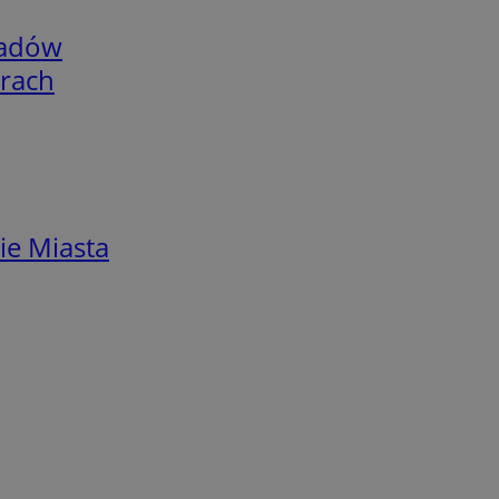
adów
arach
ie Miasta