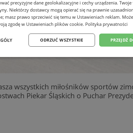
wać precyzyjne dane geolokalizacyjne i cechy urządzenia. Twoje
tryny. Niektórzy dostawcy mogą opierać się na prawnie uzasadnio
ie; masz prawo sprzeciwić się temu w
Ustawieniach reklam
. Może
woją zgodę w
Ustawieniach plików cookie
.
Polityka prywatności
EGÓŁY
ODRZUĆ WSZYSTKIE
PRZEJDŹ 
Wydajność
Targetowanie
Funkcjonalność
Ni
sza wszystkich miłośników sportów zimo
stwach Piekar Śląskich o Puchar Prezyde
ezbędne
Wydajność
Targetowanie
Funkcjonalność
Niesklasyfikow
ie umożliwiają korzystanie z podstawowych funkcji strony internetowej, takich jak log
Bez niezbędnych plików cookie nie można prawidłowo korzystać ze strony internetowe
Okres
Provider
/
Domena
Opis
przechowywania