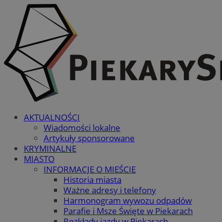
AKTUALNOŚCI
Wiadomości lokalne
Artykuły sponsorowane
KRYMINALNE
MIASTO
INFORMACJE O MIEŚCIE
Historia miasta
Ważne adresy i telefony
Harmonogram wywozu odpadów
Parafie i Msze Święte w Piekarach
Rozkłady jazdy w Piekarach