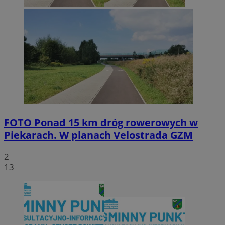
FOTO
Ponad 15 km dróg rowerowych w
Piekarach. W planach Velostrada GZM
2
13