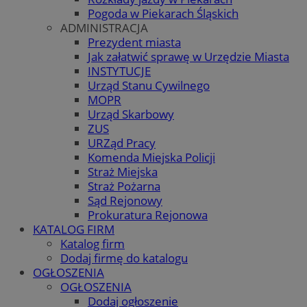
Pogoda w Piekarach Śląskich
ADMINISTRACJA
Prezydent miasta
Jak załatwić sprawę w Urzędzie Miasta
INSTYTUCJE
Urząd Stanu Cywilnego
MOPR
Urząd Skarbowy
ZUS
URZąd Pracy
Komenda Miejska Policji
Straż Miejska
Straż Pożarna
Sąd Rejonowy
Prokuratura Rejonowa
KATALOG FIRM
Katalog firm
Dodaj firmę do katalogu
OGŁOSZENIA
OGŁOSZENIA
Dodaj ogłoszenie