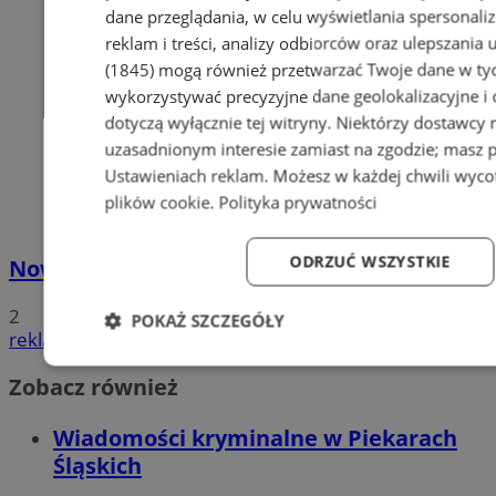
dane przeglądania, w celu wyświetlania spersonali
reklam i treści, analizy odbiorców oraz ulepszania 
(1845)
mogą również przetwarzać Twoje dane w tych
wykorzystywać precyzyjne dane geolokalizacyjne i
dotyczą wyłącznie tej witryny. Niektórzy dostawcy
uzasadnionym interesie zamiast na zgodzie; masz 
Ustawieniach reklam
. Możesz w każdej chwili wyc
plików cookie
.
Polityka prywatności
ODRZUĆ WSZYSTKIE
Nowe stawki za odbiór odpadów
2
POKAŻ SZCZEGÓŁY
reklama
Niezbędne
Wydajność
Targetowanie
Fun
Zobacz również
Wiadomości kryminalne w Piekarach
Śląskich