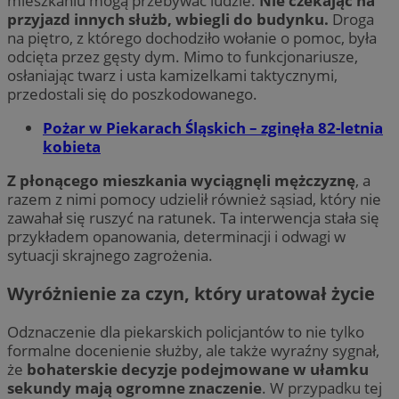
mieszkaniu mogą przebywać ludzie.
Nie czekając na
przyjazd innych służb, wbiegli do budynku.
Droga
na piętro, z którego dochodziło wołanie o pomoc, była
odcięta przez gęsty dym. Mimo to funkcjonariusze,
osłaniając twarz i usta kamizelkami taktycznymi,
przedostali się do poszkodowanego.
Pożar w Piekarach Śląskich – zginęła 82-letnia
kobieta
Z płonącego mieszkania wyciągnęli mężczyznę
, a
razem z nimi pomocy udzielił również sąsiad, który nie
zawahał się ruszyć na ratunek. Ta interwencja stała się
przykładem opanowania, determinacji i odwagi w
sytuacji skrajnego zagrożenia.
Wyróżnienie za czyn, który uratował życie
Odznaczenie dla piekarskich policjantów to nie tylko
formalne docenienie służby, ale także wyraźny sygnał,
że
bohaterskie decyzje podejmowane w ułamku
sekundy mają ogromne znaczenie
. W przypadku tej