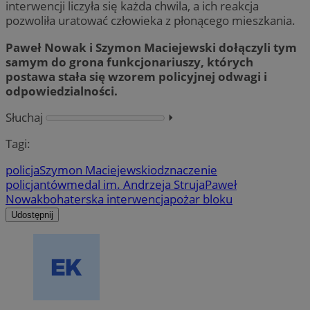
interwencji liczyła się każda chwila, a ich reakcja
pozwoliła uratować człowieka z płonącego mieszkania.
Paweł Nowak i Szymon Maciejewski dołączyli tym
samym do grona funkcjonariuszy, których
postawa stała się wzorem policyjnej odwagi i
odpowiedzialności.
Słuchaj
⏵︎
Tagi:
policja
Szymon Maciejewski
odznaczenie
policjantów
medal im. Andrzeja Struja
Paweł
Nowak
bohaterska interwencja
pożar bloku
Udostępnij