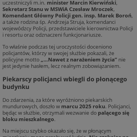
uczestniczyli m.in.
minister Marcin Kierwiński
,
Sekretarz Stanu w MSWiA Czesław Mroczek
,
Komendant Główny Policji gen. insp. Marek Boroń
,
a także rodzina śp. Andrzeja Struja, komendanci
wojewódzcy Policji, przedstawiciele kierownictwa Policji
i resortu oraz odznaczeni funkcjonariusze.
To właśnie podczas tej uroczystości doceniono
policjantów, którzy w swojej służbie pokazali, że
policyjne motto
„…Nawet z narażeniem życia”
nie
jest jedynie hasłem, lecz realnym zobowiązaniem.
Piekarscy policjanci wbiegli do płonącego
budynku
Do zdarzenia, za które wyróżniono piekarskich
mundurowych, doszło w
marcu 2025 roku
. Policjanci,
będąc w służbie, otrzymali wezwanie do
palącego się
bloku mieszkalnego
.
Na miejscu szybko okazało się, że w płonącym