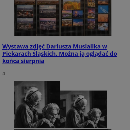
Wystawa zdjęć Dariusza Musialika w
Piekarach Śląskich. Można ją oglądać do
końca sierpnia
4