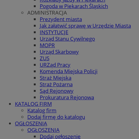
Pogoda w Piekarach Śląskich
ADMINISTRACJA
Prezydent miasta
Jak załatwić sprawę w Urzędzie Miasta
INSTYTUCJE
Urząd Stanu Cywilnego
MOPR
Urząd Skarbowy
ZUS
URZąd Pracy
Komenda Miejska Policji
Straż Miejska
Straż Pożarna
Sąd Rejonowy
Prokuratura Rejonowa
KATALOG FIRM
Katalog firm
Dodaj firmę do katalogu
OGŁOSZENIA
OGŁOSZENIA
Dodaj ogłoszenie