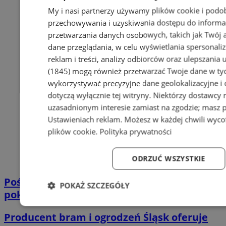
My i nasi partnerzy używamy plików cookie i podo
przechowywania i uzyskiwania dostępu do informa
przetwarzania danych osobowych, takich jak Twój ad
dane przeglądania, w celu wyświetlania spersonali
reklam i treści, analizy odbiorców oraz ulepszania 
(1845)
mogą również przetwarzać Twoje dane w tych
wykorzystywać precyzyjne dane geolokalizacyjne i
dotyczą wyłącznie tej witryny. Niektórzy dostawcy
uzasadnionym interesie zamiast na zgodzie; masz 
Ustawieniach reklam
. Możesz w każdej chwili wyc
plików cookie
.
Polityka prywatności
ODRZUĆ WSZYSTKIE
Pościel bawełniana – miękkość, którą
POKAŻ SZCZEGÓŁY
pokochasz!
Niezbędne
Wydajność
Targetowanie
Fun
Producent bram i ogrodzeń Śląsk oferuje