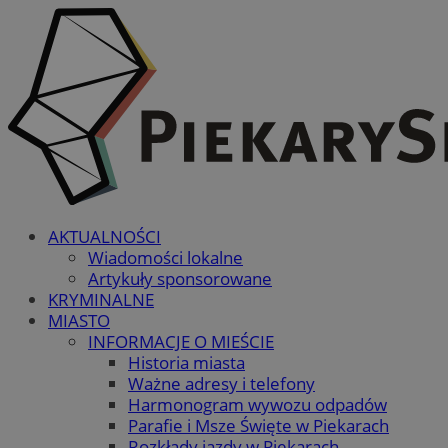
AKTUALNOŚCI
Wiadomości lokalne
Artykuły sponsorowane
KRYMINALNE
MIASTO
INFORMACJE O MIEŚCIE
Historia miasta
Ważne adresy i telefony
Harmonogram wywozu odpadów
Parafie i Msze Święte w Piekarach
Rozkłady jazdy w Piekarach