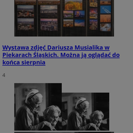
Wystawa zdjęć Dariusza Musialika w
Piekarach Śląskich. Można ją oglądać do
końca sierpnia
4