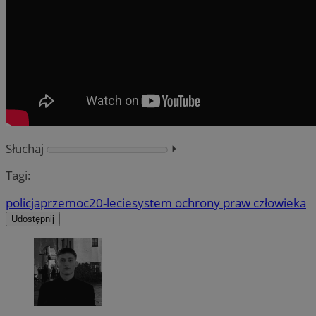
Słuchaj
⏵︎
Tagi:
policja
przemoc
20-lecie
system ochrony praw człowieka
Udostępnij