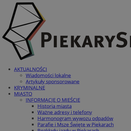
AKTUALNOŚCI
Wiadomości lokalne
Artykuły sponsorowane
KRYMINALNE
MIASTO
INFORMACJE O MIEŚCIE
Historia miasta
Ważne adresy i telefony
Harmonogram wywozu odpadów
Parafie i Msze Święte w Piekarach
Rozkłady jazdy w Piekarach