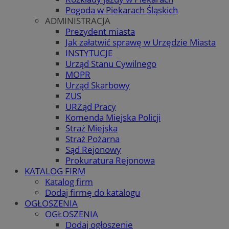
Pogoda w Piekarach Śląskich
ADMINISTRACJA
Prezydent miasta
Jak załatwić sprawę w Urzędzie Miasta
INSTYTUCJE
Urząd Stanu Cywilnego
MOPR
Urząd Skarbowy
ZUS
URZąd Pracy
Komenda Miejska Policji
Straż Miejska
Straż Pożarna
Sąd Rejonowy
Prokuratura Rejonowa
KATALOG FIRM
Katalog firm
Dodaj firmę do katalogu
OGŁOSZENIA
OGŁOSZENIA
Dodaj ogłoszenie