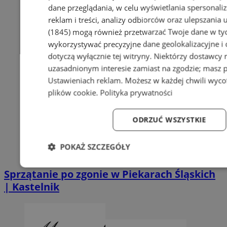
dane przeglądania, w celu wyświetlania spersonali
reklam i treści, analizy odbiorców oraz ulepszania 
(1845)
mogą również przetwarzać Twoje dane w tych
wykorzystywać precyzyjne dane geolokalizacyjne i
dotyczą wyłącznie tej witryny. Niektórzy dostawcy
uzasadnionym interesie zamiast na zgodzie; masz 
Ustawieniach reklam
. Możesz w każdej chwili wyc
plików cookie
.
Polityka prywatności
ODRZUĆ WSZYSTKIE
POKAŻ SZCZEGÓŁY
Niezbędne
Wydajność
Targetowanie
Fun
Sprzątanie po zgonie w Piekarach Śląskich
| Kastelnik