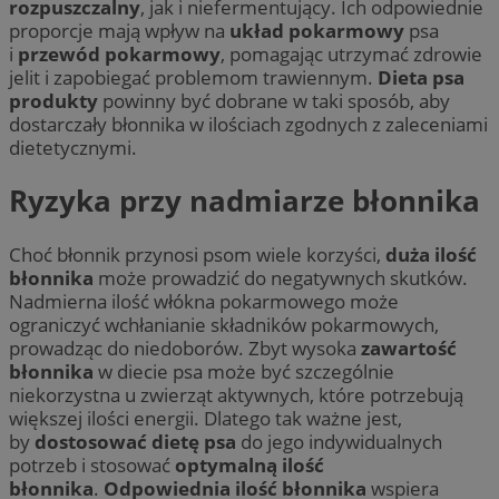
rozpuszczalny
, jak i niefermentujący. Ich odpowiednie
proporcje mają wpływ na
układ pokarmowy
psa
i
przewód pokarmowy
, pomagając utrzymać zdrowie
jelit i zapobiegać problemom trawiennym.
Dieta psa
produkty
powinny być dobrane w taki sposób, aby
dostarczały błonnika w ilościach zgodnych z zaleceniami
dietetycznymi.
Ryzyka przy nadmiarze błonnika
Choć błonnik przynosi psom wiele korzyści,
duża ilość
błonnika
może prowadzić do negatywnych skutków.
Nadmierna ilość włókna pokarmowego może
ograniczyć wchłanianie składników pokarmowych,
prowadząc do niedoborów. Zbyt wysoka
zawartość
błonnika
w diecie psa może być szczególnie
niekorzystna u zwierząt aktywnych, które potrzebują
większej ilości energii. Dlatego tak ważne jest,
by
dostosować dietę psa
do jego indywidualnych
potrzeb i stosować
optymalną ilość
błonnika
.
Odpowiednia ilość błonnika
wspiera