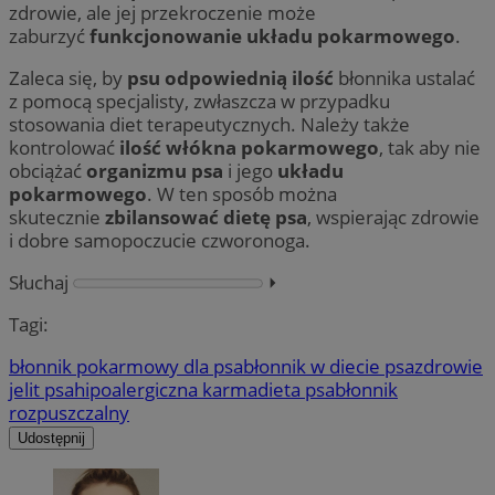
zdrowie, ale jej przekroczenie może
zaburzyć
funkcjonowanie układu pokarmowego
.
Zaleca się, by
psu odpowiednią ilość
błonnika ustalać
z pomocą specjalisty, zwłaszcza w przypadku
stosowania diet terapeutycznych. Należy także
kontrolować
ilość włókna pokarmowego
, tak aby nie
obciążać
organizmu psa
i jego
układu
pokarmowego
. W ten sposób można
skutecznie
zbilansować dietę psa
, wspierając zdrowie
i dobre samopoczucie czworonoga.
Słuchaj
⏵︎
Tagi:
błonnik pokarmowy dla psa
błonnik w diecie psa
zdrowie
jelit psa
hipoalergiczna karma
dieta psa
błonnik
rozpuszczalny
Udostępnij