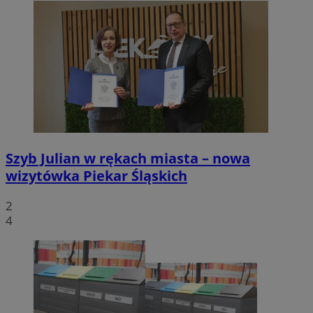
Szyb Julian w rękach miasta – nowa
wizytówka Piekar Śląskich
2
4