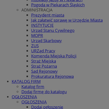
Pogoda w Piekarach Śląskich
ADMINISTRACJA
Prezydent miasta
Jak załatwić sprawę w Urzędzie Miasta
INSTYTUCJE
Urząd Stanu Cywilnego
MOPR
Urząd Skarbowy
ZUS
URZąd Pracy
Komenda Miejska Policji
Straż Miejska
Straż Pożarna
Sąd Rejonowy
Prokuratura Rejonowa
KATALOG FIRM
Katalog firm
Dodaj firmę do katalogu
OGŁOSZENIA
OGŁOSZENIA
Dodaj ogłoszenie