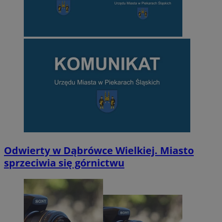
Odwierty w Dąbrówce Wielkiej. Miasto
sprzeciwia się górnictwu