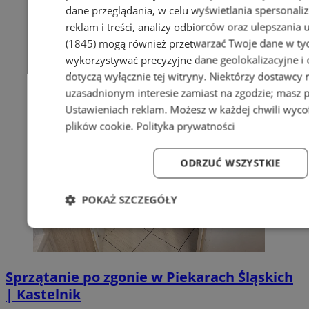
dane przeglądania, w celu wyświetlania spersonali
reklam i treści, analizy odbiorców oraz ulepszania 
(1845)
mogą również przetwarzać Twoje dane w tych
wykorzystywać precyzyjne dane geolokalizacyjne i
dotyczą wyłącznie tej witryny. Niektórzy dostawcy
uzasadnionym interesie zamiast na zgodzie; masz 
Ustawieniach reklam
. Możesz w każdej chwili wyc
plików cookie
.
Polityka prywatności
ODRZUĆ WSZYSTKIE
POKAŻ SZCZEGÓŁY
Niezbędne
Wydajność
Targetowanie
Fun
Sprzątanie po zgonie w Piekarach Śląskich
| Kastelnik