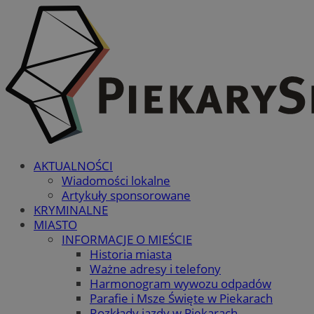
AKTUALNOŚCI
Wiadomości lokalne
Artykuły sponsorowane
KRYMINALNE
MIASTO
INFORMACJE O MIEŚCIE
Historia miasta
Ważne adresy i telefony
Harmonogram wywozu odpadów
Parafie i Msze Święte w Piekarach
Rozkłady jazdy w Piekarach