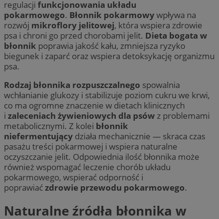
regulacji
funkcjonowania układu
pokarmowego
.
Błonnik pokarmowy
wpływa na
rozwój
mikroflory jelitowej
, która wspiera zdrowie
psa i chroni go przed chorobami jelit.
Dieta bogata w
błonnik
poprawia jakość kału, zmniejsza ryzyko
biegunek i zaparć oraz wspiera detoksykację organizmu
psa.
Rodzaj błonnika rozpuszczalnego
spowalnia
wchłanianie glukozy i stabilizuje poziom cukru we krwi,
co ma ogromne znaczenie w dietach klinicznych
i
zaleceniach żywieniowych dla psów
z problemami
metabolicznymi. Z kolei
błonnik
niefermentujący
działa mechanicznie — skraca czas
pasażu treści pokarmowej i wspiera naturalne
oczyszczanie jelit. Odpowiednia ilość błonnika może
również wspomagać leczenie chorób układu
pokarmowego, wspierać odporność i
poprawiać
zdrowie przewodu pokarmowego
.
Naturalne źródła błonnika w