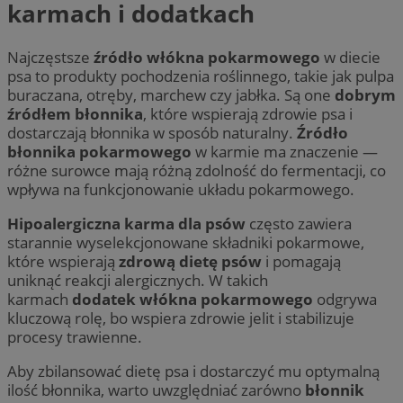
karmach i dodatkach
Najczęstsze
źródło włókna pokarmowego
w diecie
psa to produkty pochodzenia roślinnego, takie jak pulpa
buraczana, otręby, marchew czy jabłka. Są one
dobrym
źródłem błonnika
, które wspierają zdrowie psa i
dostarczają błonnika w sposób naturalny.
Źródło
błonnika pokarmowego
w karmie ma znaczenie —
różne surowce mają różną zdolność do fermentacji, co
wpływa na funkcjonowanie układu pokarmowego.
Hipoalergiczna karma dla psów
często zawiera
starannie wyselekcjonowane składniki pokarmowe,
które wspierają
zdrową dietę psów
i pomagają
uniknąć reakcji alergicznych. W takich
karmach
dodatek włókna pokarmowego
odgrywa
kluczową rolę, bo wspiera zdrowie jelit i stabilizuje
procesy trawienne.
Aby zbilansować dietę psa i dostarczyć mu optymalną
ilość błonnika, warto uwzględniać zarówno
błonnik