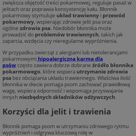
zwiększa objętość treści pokarmowej, reguluje pasaż w
jelitach oraz poprawia konsystencję kału. Błonnik
pokarmowy stymuluje
układ trawienny
i
przewód
pokarmowy
, wspierając zdrowie jelit psa oraz
ogólne
zdrowie psa
. Niedobór błonnika może
prowadzić do
problemów trawiennych
, takich jak
zaparcia, wzdęcia czy nieregularne wypróżnienia.
W przypadku zwierząt z alergiami lub nietolerancjami
pokarmowymi
hipoalergiczna karma dla
psów
często zawiera dobrze dobrane
źródło błonnika
pokarmowego
, które wspiera
utrzymanie zdrowia
psa
bez obciążania układu trawiennego. Właściwa ilość
błonnika w diecie pomaga psom zachować prawidłową
wagę, wspiera odporność i wspomaga przyswajanie
innych
niezbędnych składników odżywczych
.
Korzyści dla jelit i trawienia
Błonnik pomaga psom w utrzymaniu zdrowego rytmu
wypróżnień i odgrywa kluczową rolę w