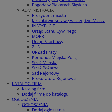
Pogoda w Piekarach Śląskich
ADMINISTRACJA
Prezydent miasta
Jak załatwić sprawę w Urzędzie Miasta
INSTYTUCJE
Urząd Stanu Cywilnego
MOPR
Urząd Skarbowy
ZUS
URZąd Pracy
Komenda Miejska Policji
Straż Miejska
Straż Pożarna
Sąd Rejonowy
Prokuratura Rejonowa
KATALOG FIRM
Katalog firm
Dodaj firmę do katalogu
OGŁOSZENIA
OGŁOSZENIA
Dodaj ogłoszenie