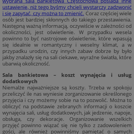
wybrana sala bankietowa Częstochowa posiada inne
ustawienie, niż tego byśmy chcieli wystarczy zadzwonić
i się zapytać, czy można to zmienić.
Coraz częściej wiele
osób jest bardziej skłonnych do takiego przestawienia.
Następną ważną informacją, oczywiście w zależności od
okoliczności, jest oświetlenie. W przypadku wesela
powinno to być nastrojowe oświetlenie, które wpasują
się idealnie w romantyczny i weselny klimat, a w
przypadku urodzin, czy innych zabaw dobrze by było
jakby znalazły się na sali ciekawe, wyraźne światła, które
ubarwią okoliczność.
Sala bankietowa – koszt wynajęcia i usług
dodatkowych
Niemalże najważniejsze są koszty. Trzeba w spokoju
przeliczyć ile nas wyniesie zorganizowanie określonego
przyjęcia i czy możemy sobie na to pozwolić. Można to
obliczyć na podstawie zebranych informacji o koszcie
wynajęcia sali, usług dodatkowych, jak jedzenie, napoje,
obsługa, czy dekoracje. Organizowanie wszelkich
przyjęć powinno wiązać się nie tylko z zadowoleniem
gości, ale również powinniśmy pamiętać o samych