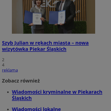
Szyb Julian w rękach miasta – nowa
wizytówka Piekar Śląskich
2
4
reklama
Zobacz również
Wiadomości kryminalne w Piekarach
Śląskich
Wiadomości lokalne