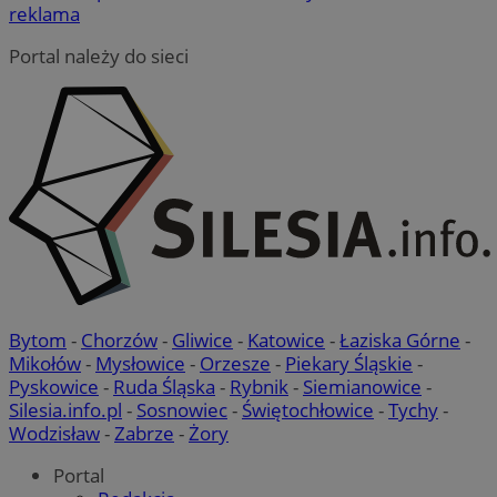
reklama
Portal należy do sieci
Bytom
-
Chorzów
-
Gliwice
-
Katowice
-
Łaziska Górne
-
Mikołów
-
Mysłowice
-
Orzesze
-
Piekary Śląskie
-
Pyskowice
-
Ruda Śląska
-
Rybnik
-
Siemianowice
-
Silesia.info.pl
-
Sosnowiec
-
Świętochłowice
-
Tychy
-
Wodzisław
-
Zabrze
-
Żory
Portal