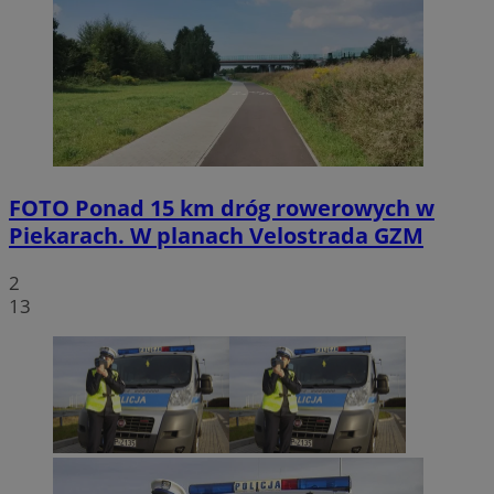
FOTO
Ponad 15 km dróg rowerowych w
Piekarach. W planach Velostrada GZM
2
13