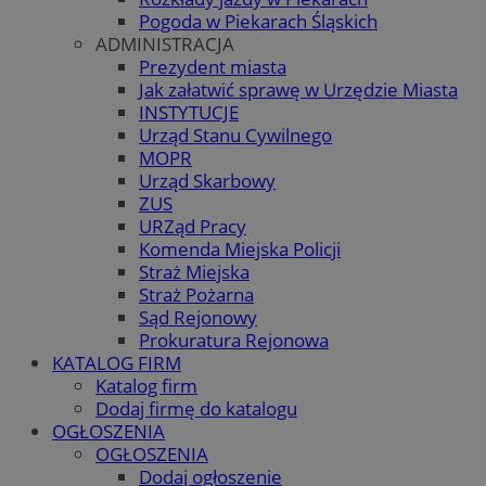
Pogoda w Piekarach Śląskich
ADMINISTRACJA
Prezydent miasta
Jak załatwić sprawę w Urzędzie Miasta
INSTYTUCJE
Urząd Stanu Cywilnego
MOPR
Urząd Skarbowy
ZUS
URZąd Pracy
Komenda Miejska Policji
Straż Miejska
Straż Pożarna
Sąd Rejonowy
Prokuratura Rejonowa
KATALOG FIRM
Katalog firm
Dodaj firmę do katalogu
OGŁOSZENIA
OGŁOSZENIA
Dodaj ogłoszenie