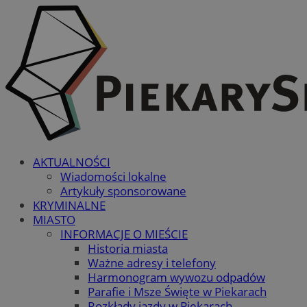
AKTUALNOŚCI
Wiadomości lokalne
Artykuły sponsorowane
KRYMINALNE
MIASTO
INFORMACJE O MIEŚCIE
Historia miasta
Ważne adresy i telefony
Harmonogram wywozu odpadów
Parafie i Msze Święte w Piekarach
Rozkłady jazdy w Piekarach