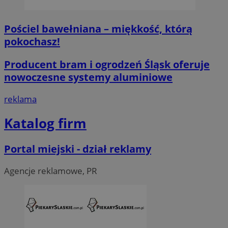
Niezbędne pliki cookie umożliwiają korzystanie z podstawowych fun
logowanie użytkownika i zarządzanie kontem. Bez niezbędnych p
ze strony internetowej.
Pościel bawełniana – miękkość, którą
O
pokochasz!
Nazwa
Provider
/
Domena
przech
SessID
piekaryslaskie.com.pl
1
Producent bram i ogrodzeń Śląsk oferuje
nowoczesne systemy aluminiowe
QeSessID
piekaryslaskie.com.pl
1
reklama
MvSessID
piekaryslaskie.com.pl
1
Katalog firm
VISITOR_PRIVACY_METADATA
5 mie
YouTube
tyg
.youtube.com
Portal miejski - dział reklamy
Agencje reklamowe, PR
Google Privacy Policy