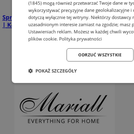
(1845)
mogą również przetwarzać Twoje dane w tych
wykorzystywać precyzyjne dane geolokalizacyjne i
Sprzątanie po zgonie w Piekarach Śląskich
dotyczą wyłącznie tej witryny. Niektórzy dostawcy
| Kastelnik
uzasadnionym interesie zamiast na zgodzie; masz 
Ustawieniach reklam
. Możesz w każdej chwili wyc
plików cookie
.
Polityka prywatności
ODRZUĆ WSZYSTKIE
POKAŻ SZCZEGÓŁY
Niezbędne
Wydajność
Targetowanie
Fun
Niezbędne
Wydajność
Targetowanie
Fun