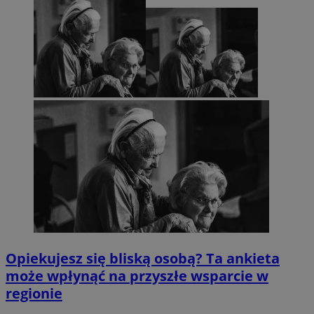
Opiekujesz się bliską osobą? Ta ankieta
może wpłynąć na przyszłe wsparcie w
regionie