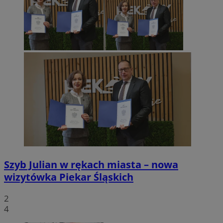
Szyb Julian w rękach miasta – nowa
wizytówka Piekar Śląskich
2
4