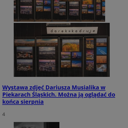
Wystawa zdjęć Dariusza Musialika w
Piekarach Śląskich. Można ją oglądać do
końca sierpnia
4