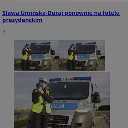
Sława Umińska-Duraj ponownie na fotelu
prezydenckim
2