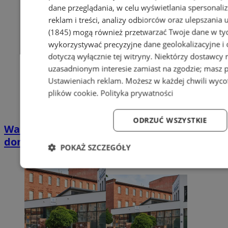
dane przeglądania, w celu wyświetlania spersonali
reklam i treści, analizy odbiorców oraz ulepszania 
(1845)
mogą również przetwarzać Twoje dane w tych
wykorzystywać precyzyjne dane geolokalizacyjne i
dotyczą wyłącznie tej witryny. Niektórzy dostawcy
uzasadnionym interesie zamiast na zgodzie; masz 
Ustawieniach reklam
. Możesz w każdej chwili wyc
plików cookie
.
Polityka prywatności
ODRZUĆ WSZYSTKIE
Wakacyjny wypoczynek nad Bałtykiem w
domkach Szmaragdowe Morze
POKAŻ SZCZEGÓŁY
Niezbędne
Wydajność
Targetowanie
Fun