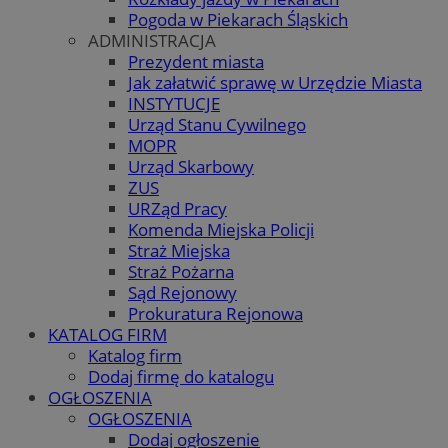
Pogoda w Piekarach Śląskich
ADMINISTRACJA
Prezydent miasta
Jak załatwić sprawę w Urzędzie Miasta
INSTYTUCJE
Urząd Stanu Cywilnego
MOPR
Urząd Skarbowy
ZUS
URZąd Pracy
Komenda Miejska Policji
Straż Miejska
Straż Pożarna
Sąd Rejonowy
Prokuratura Rejonowa
KATALOG FIRM
Katalog firm
Dodaj firmę do katalogu
OGŁOSZENIA
OGŁOSZENIA
Dodaj ogłoszenie