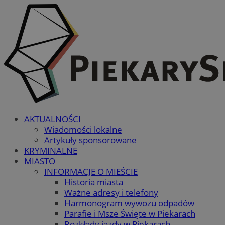
AKTUALNOŚCI
Wiadomości lokalne
Artykuły sponsorowane
KRYMINALNE
MIASTO
INFORMACJE O MIEŚCIE
Historia miasta
Ważne adresy i telefony
Harmonogram wywozu odpadów
Parafie i Msze Święte w Piekarach
Rozkłady jazdy w Piekarach