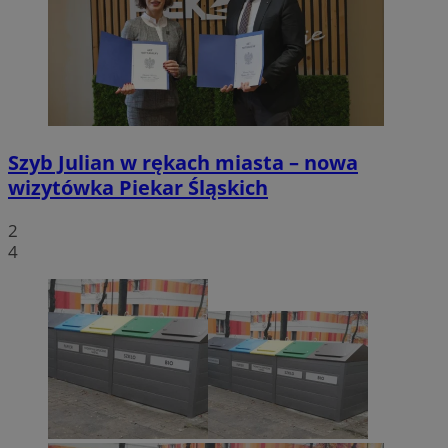
Szyb Julian w rękach miasta – nowa
wizytówka Piekar Śląskich
2
4