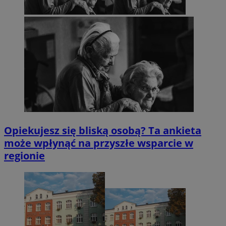
Opiekujesz się bliską osobą? Ta ankieta
może wpłynąć na przyszłe wsparcie w
regionie