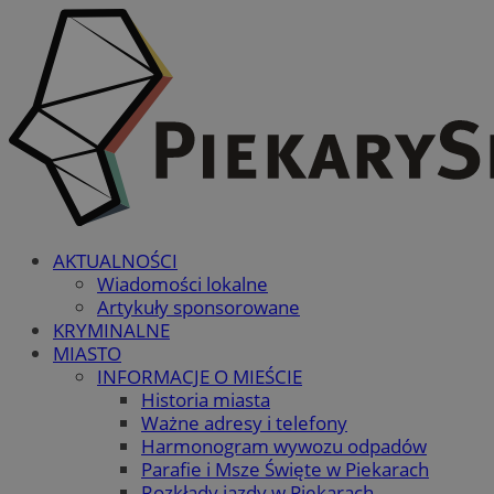
AKTUALNOŚCI
Wiadomości lokalne
Artykuły sponsorowane
KRYMINALNE
MIASTO
INFORMACJE O MIEŚCIE
Historia miasta
Ważne adresy i telefony
Harmonogram wywozu odpadów
Parafie i Msze Święte w Piekarach
Rozkłady jazdy w Piekarach