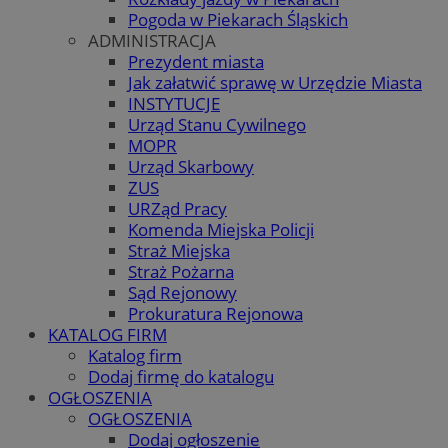
Pogoda w Piekarach Śląskich
ADMINISTRACJA
Prezydent miasta
Jak załatwić sprawę w Urzędzie Miasta
INSTYTUCJE
Urząd Stanu Cywilnego
MOPR
Urząd Skarbowy
ZUS
URZąd Pracy
Komenda Miejska Policji
Straż Miejska
Straż Pożarna
Sąd Rejonowy
Prokuratura Rejonowa
KATALOG FIRM
Katalog firm
Dodaj firmę do katalogu
OGŁOSZENIA
OGŁOSZENIA
Dodaj ogłoszenie