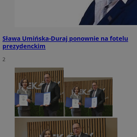
Sława Umińska-Duraj ponownie na fotelu
prezydenckim
2