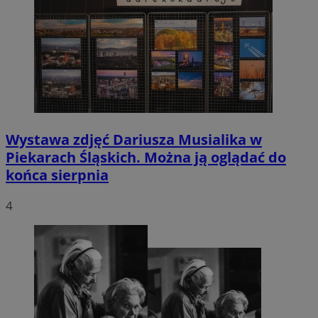
Wystawa zdjęć Dariusza Musialika w
Piekarach Śląskich. Można ją oglądać do
końca sierpnia
4