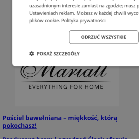
uzasadnionym interesie zamiast na zgodzie; masz 
Ustawieniach reklam
. Możesz w każdej chwili wyc
plików cookie
.
Polityka prywatności
ODRZUĆ WSZYSTKIE
POKAŻ SZCZEGÓŁY
Niezbędne
Wydajność
Targetowanie
Fun
Niezbędne
Wydajność
Targetowanie
Fun
Pościel bawełniana – miękkość, którą
Niezbędne pliki cookie umożliwiają korzystanie z podstawowych fun
pokochasz!
logowanie użytkownika i zarządzanie kontem. Bez niezbędnych p
ze strony internetowej.