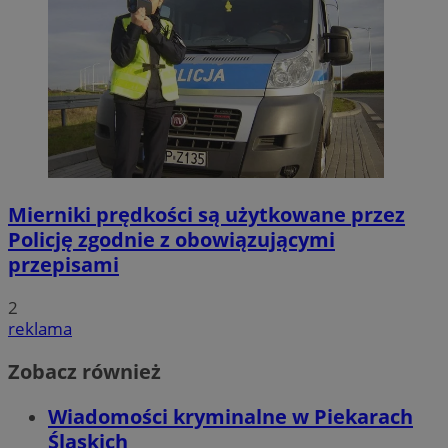
Mierniki prędkości są użytkowane przez
Policję zgodnie z obowiązującymi
przepisami
2
reklama
Zobacz również
Wiadomości kryminalne w Piekarach
Śląskich