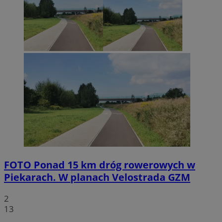
FOTO
Ponad 15 km dróg rowerowych w
Piekarach. W planach Velostrada GZM
2
13