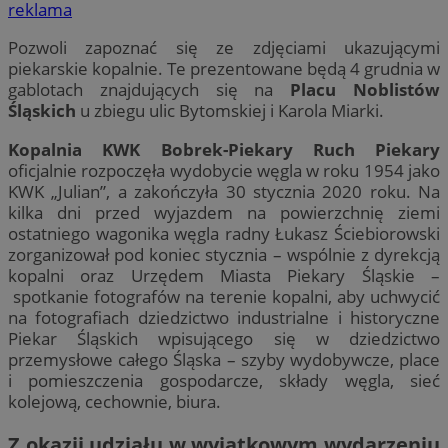
reklama
Pozwoli zapoznać się ze zdjęciami ukazującymi
piekarskie kopalnie. Te prezentowane będą 4 grudnia w
gablotach znajdujących się na
Placu Noblistów
Śląskich
u zbiegu ulic Bytomskiej i Karola Miarki.
Kopalnia KWK Bobrek-Piekary Ruch Piekary
oficjalnie rozpoczęła wydobycie węgla w roku 1954 jako
KWK „Julian”, a zakończyła 30 stycznia 2020 roku. Na
kilka dni przed wyjazdem na powierzchnię ziemi
ostatniego wagonika węgla radny Łukasz Ściebiorowski
zorganizował pod koniec stycznia – wspólnie z dyrekcją
kopalni oraz Urzędem Miasta Piekary Śląskie –
spotkanie fotografów na terenie kopalni, aby uchwycić
na fotografiach dziedzictwo industrialne i historyczne
Piekar Śląskich wpisującego się w dziedzictwo
przemysłowe całego Śląska – szyby wydobywcze, place
i pomieszczenia gospodarcze, składy węgla, sieć
kolejową, cechownie, biura.
Z okazji udziału w wyjątkowym wydarzeniu