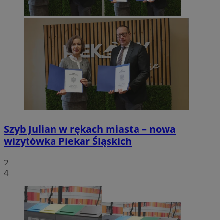
Szyb Julian w rękach miasta – nowa
wizytówka Piekar Śląskich
2
4