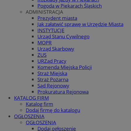
Pogoda w Piekarach Śląskich
ADMINISTRACJA
Prezydent miasta
Jak załatwić sprawę w Urzędzie Miasta
INSTYTUCJE
Urząd Stanu Cywilnego
MOPR
Urząd Skarbowy
ZUS
URZąd Pracy
Komenda Miejska Policji
Straż Miejska
Straż Pożarna
Sąd Rejonowy
Prokuratura Rejonowa
KATALOG FIRM
Katalog firm
Dodaj firmę do katalogu
OGŁOSZENIA
OGŁOSZENIA
Dodaj ogłoszenie