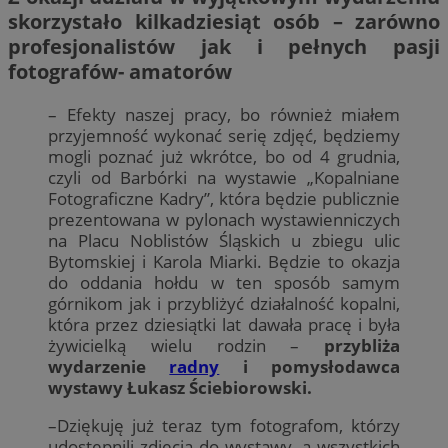
skorzystało kilkadziesiąt osób – zarówno
profesjonalistów jak i pełnych pasji
fotografów- amatorów
– Efekty naszej pracy, bo również miałem
przyjemność wykonać serię zdjęć, będziemy
mogli poznać już wkrótce, bo od 4 grudnia,
czyli od Barbórki na wystawie „Kopalniane
Fotograficzne Kadry”, która będzie publicznie
prezentowana w pylonach wystawienniczych
na Placu Noblistów Śląskich u zbiegu ulic
Bytomskiej i Karola Miarki. Będzie to okazja
do oddania hołdu w ten sposób samym
górnikom jak i przybliżyć działalność kopalni,
która przez dziesiątki lat dawała pracę i była
żywicielką wielu rodzin –
przybliża
wydarzenie
radny
i pomysłodawca
wystawy Łukasz Ściebiorowski.
–Dziękuję już teraz tym fotografom, którzy
udostępnili zdjęcia do wystawy, a wszystkich