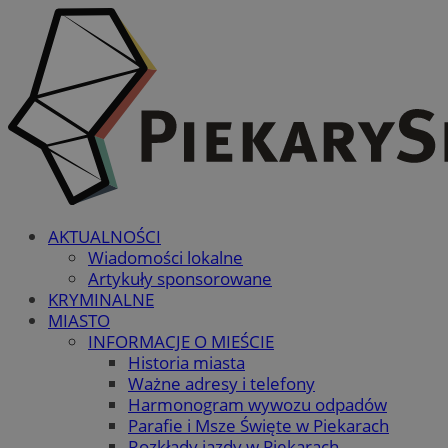
AKTUALNOŚCI
Wiadomości lokalne
Artykuły sponsorowane
KRYMINALNE
MIASTO
INFORMACJE O MIEŚCIE
Historia miasta
Ważne adresy i telefony
Harmonogram wywozu odpadów
Parafie i Msze Święte w Piekarach
Rozkłady jazdy w Piekarach