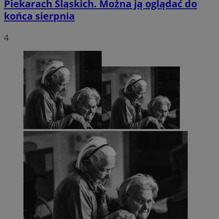
Piekarach Śląskich. Można ją oglądać do
końca sierpnia
4