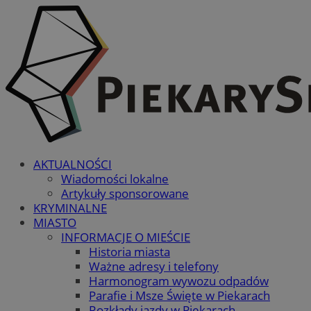
AKTUALNOŚCI
Wiadomości lokalne
Artykuły sponsorowane
KRYMINALNE
MIASTO
INFORMACJE O MIEŚCIE
Historia miasta
Ważne adresy i telefony
Harmonogram wywozu odpadów
Parafie i Msze Święte w Piekarach
Rozkłady jazdy w Piekarach