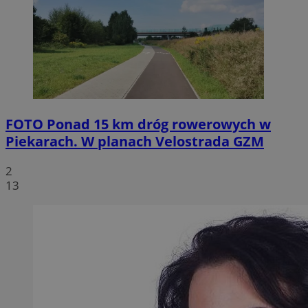
FOTO
Ponad 15 km dróg rowerowych w
Piekarach. W planach Velostrada GZM
2
13