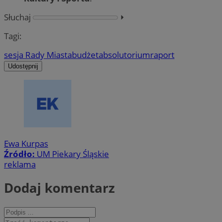
Słuchaj
⏵︎
Tagi:
sesja Rady Miasta
budżet
absolutorium
raport
Udostępnij
Ewa Kurpas
Źródło:
UM Piekary Śląskie
reklama
Dodaj komentarz