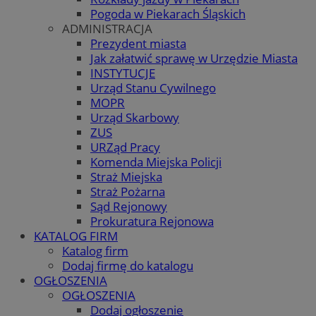
Pogoda w Piekarach Śląskich
ADMINISTRACJA
Prezydent miasta
Jak załatwić sprawę w Urzędzie Miasta
INSTYTUCJE
Urząd Stanu Cywilnego
MOPR
Urząd Skarbowy
ZUS
URZąd Pracy
Komenda Miejska Policji
Straż Miejska
Straż Pożarna
Sąd Rejonowy
Prokuratura Rejonowa
KATALOG FIRM
Katalog firm
Dodaj firmę do katalogu
OGŁOSZENIA
OGŁOSZENIA
Dodaj ogłoszenie