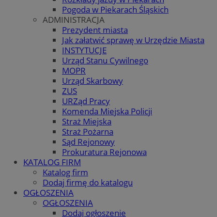
Pogoda w Piekarach Śląskich
ADMINISTRACJA
Prezydent miasta
Jak załatwić sprawę w Urzędzie Miasta
INSTYTUCJE
Urząd Stanu Cywilnego
MOPR
Urząd Skarbowy
ZUS
URZąd Pracy
Komenda Miejska Policji
Straż Miejska
Straż Pożarna
Sąd Rejonowy
Prokuratura Rejonowa
KATALOG FIRM
Katalog firm
Dodaj firmę do katalogu
OGŁOSZENIA
OGŁOSZENIA
Dodaj ogłoszenie