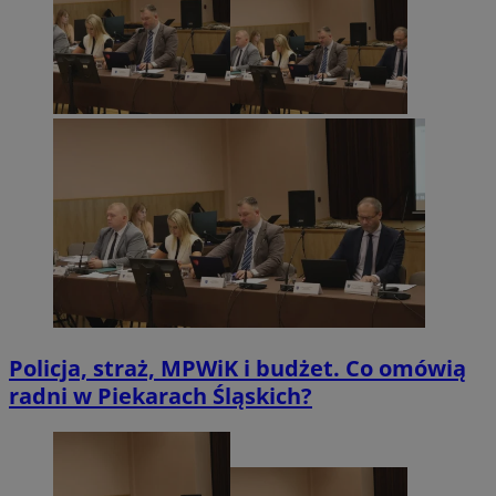
Policja, straż, MPWiK i budżet. Co omówią
radni w Piekarach Śląskich?