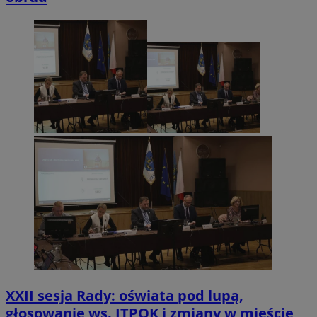
XXII sesja Rady: oświata pod lupą,
głosowanie ws. ITPOK i zmiany w mieście