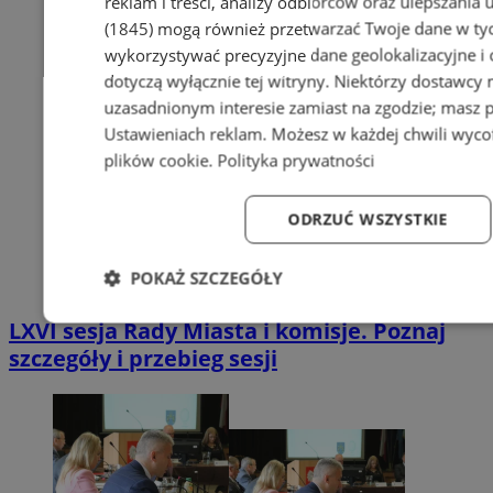
reklam i treści, analizy odbiorców oraz ulepszania 
(1845)
mogą również przetwarzać Twoje dane w tych
wykorzystywać precyzyjne dane geolokalizacyjne i
dotyczą wyłącznie tej witryny. Niektórzy dostawcy
uzasadnionym interesie zamiast na zgodzie; masz 
Ustawieniach reklam
. Możesz w każdej chwili wyc
plików cookie
.
Polityka prywatności
ODRZUĆ WSZYSTKIE
POKAŻ SZCZEGÓŁY
Niezbędne
Wydajność
Targetowanie
Fun
LXVI sesja Rady Miasta i komisje. Poznaj
szczegóły i przebieg sesji
Niezbędne
Wydajność
Targetowanie
Fun