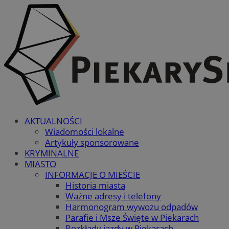
AKTUALNOŚCI
Wiadomości lokalne
Artykuły sponsorowane
KRYMINALNE
MIASTO
INFORMACJE O MIEŚCIE
Historia miasta
Ważne adresy i telefony
Harmonogram wywozu odpadów
Parafie i Msze Święte w Piekarach
Rozkłady jazdy w Piekarach